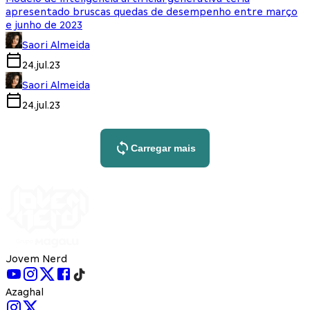
apresentado bruscas quedas de desempenho entre março
e junho de 2023
Saori Almeida
24.jul.23
Saori Almeida
24.jul.23
Carregar mais
Jovem Nerd
Azaghal