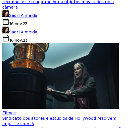
reconhecer e reagir melhor a objetos mostrados pela
câmera
Saori Almeida
16.nov.23
Saori Almeida
16.nov.23
Filmes
Sindicato dos atores e estúdios de Hollywood resolvem
impasse com IA