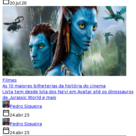
20.jul.26
Filmes
As 10 maiores bilheterias da história do cinema
Lista tem desde luta dos Na'vi em Avatar até os dinossauros
de Jurassic World e mais
Pedro Siqueira
24.abr.25
Pedro Siqueira
24.abr.25