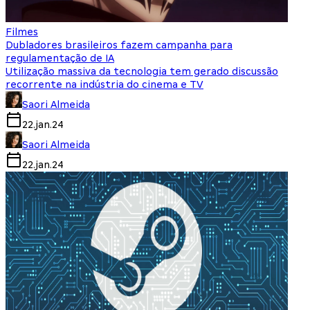
Filmes
Dubladores brasileiros fazem campanha para
regulamentação de IA
Utilização massiva da tecnologia tem gerado discussão
recorrente na indústria do cinema e TV
Saori Almeida
22.jan.24
Saori Almeida
22.jan.24