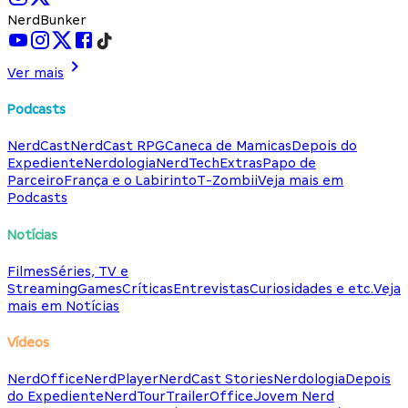
NerdBunker
Ver mais
Podcasts
NerdCast
NerdCast RPG
Caneca de Mamicas
Depois do
Expediente
Nerdologia
NerdTech
Extras
Papo de
Parceiro
França e o Labirinto
T-Zombii
Veja mais em
Podcasts
Notícias
Filmes
Séries, TV e
Streaming
Games
Críticas
Entrevistas
Curiosidades e etc.
Veja
mais em Notícias
Vídeos
NerdOffice
NerdPlayer
NerdCast Stories
Nerdologia
Depois
do Expediente
NerdTour
TrailerOffice
Jovem Nerd