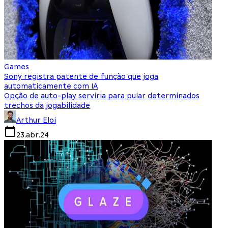
Games
Sony registra patente de função que joga
automaticamente com IA
Opção de auto-play serviria para pular determinados
trechos da jogabilidade
Arthur Eloi
23.abr.24