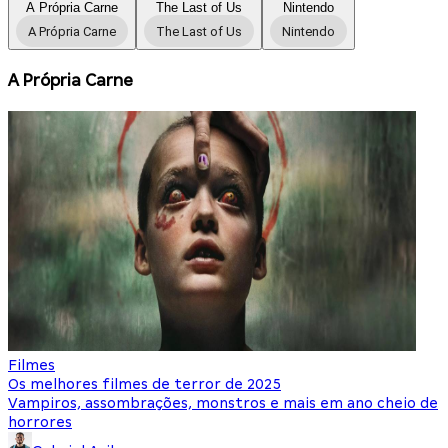
A Própria Carne
The Last of Us
Nintendo
A Própria Carne
The Last of Us
Nintendo
A Própria Carne
Filmes
F
Os melhores filmes de terror de 2025
O
Vampiros, assombrações, monstros e mais em ano cheio de
N
horrores