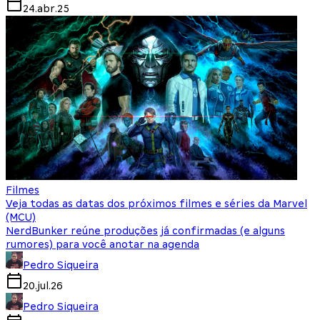
24.abr.25
Filmes
Veja todas as datas dos próximos filmes e séries da Marvel
(MCU)
NerdBunker reúne produções já confirmadas (e alguns
rumores) para você anotar na agenda
Pedro Siqueira
20.jul.26
Pedro Siqueira