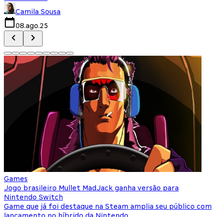
Camila Sousa
08.ago.25
Games
Jogo brasileiro Mullet MadJack ganha versão para
N
Nintendo Switch
c
Game que já foi destaque na Steam amplia seu público com
N
lançamento no híbrido da Nintendo
b