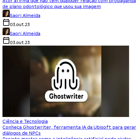
Ator afirma que não tem qualquer relação com propaganda
de plano odontológico que usou sua imagem
Saori Almeida
03.out.23
Saori Almeida
03.out.23
Ciência e Tecnologia
Conheça Ghostwriter, ferramenta IA da Ubisoft para gerar
diálogos de NPCs
Projeto mostra como a inteligência artificial pode ajudar