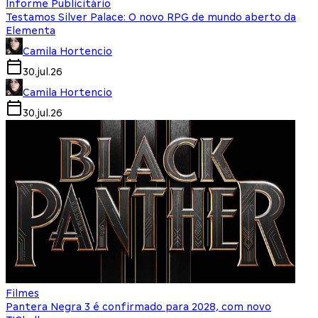
Informe Publicitário
Testamos Silver Palace: O novo RPG de mundo aberto da
Elementa
Camila Hortencio
30.jul.26
Camila Hortencio
30.jul.26
Filmes
Pantera Negra 3 é confirmado para 2028, com novo