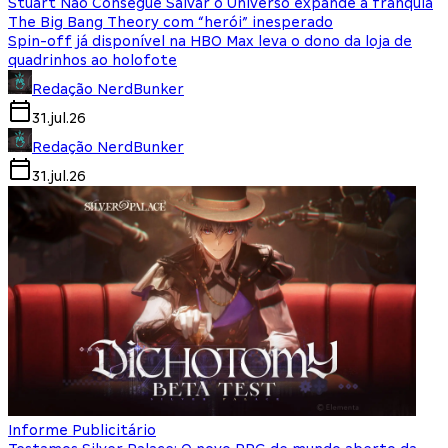
Stuart Não Consegue Salvar o Universo expande a franquia
The Big Bang Theory com “herói” inesperado
Spin-off já disponível na HBO Max leva o dono da loja de
quadrinhos ao holofote
Redação NerdBunker
31.jul.26
Redação NerdBunker
31.jul.26
Informe Publicitário