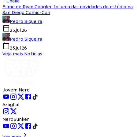
T'Challa
Filme de Ryan Coogler foi uma das novidades do estúdio na
San Diego Comic-Con
Pedro Siqueira
25.jul.26
Pedro Siqueira
25.jul.26
Veja mais Notícias
Jovem Nerd
Azaghal
NerdBunker
Ver mais