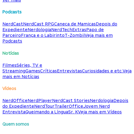
Podcasts
NerdCast
NerdCast RPG
Caneca de Mamicas
Depois do
Expediente
Nerdologia
NerdTech
Extras
Papo de
Parceiro
França e o Labirinto
T-Zombii
Veja mais em
Podcasts
Notícias
Filmes
Séries, TV e
Streaming
Games
Críticas
Entrevistas
Curiosidades e etc.
Veja
mais em Notícias
Vídeos
NerdOffice
NerdPlayer
NerdCast Stories
Nerdologia
Depois
do Expediente
NerdTour
TrailerOffice
Jovem Nerd
Entrevista
Queimando a Língua
Sr. K
Veja mais em Vídeos
Quem somos