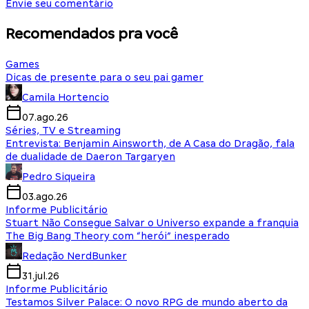
Envie seu comentário
Recomendados pra você
Games
Dicas de presente para o seu pai gamer
Camila Hortencio
07.ago.26
Séries, TV e Streaming
Entrevista: Benjamin Ainsworth, de A Casa do Dragão, fala
de dualidade de Daeron Targaryen
Pedro Siqueira
03.ago.26
Informe Publicitário
Stuart Não Consegue Salvar o Universo expande a franquia
The Big Bang Theory com “herói” inesperado
Redação NerdBunker
31.jul.26
Informe Publicitário
Testamos Silver Palace: O novo RPG de mundo aberto da