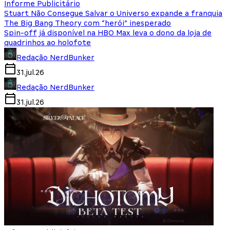
Informe Publicitário
Stuart Não Consegue Salvar o Universo expande a franquia
The Big Bang Theory com “herói” inesperado
Spin-off já disponível na HBO Max leva o dono da loja de
quadrinhos ao holofote
Redação NerdBunker
31.jul.26
Redação NerdBunker
31.jul.26