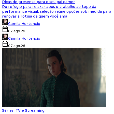
Dicas de presente para o seu pai gamer
Do refúgio para relaxar após o trabalho ao topo da
performance visual, seleção reúne opções sob medida para
renovar a rotina de quem você ama
Camila Hortencio
07.ago.26
Camila Hortencio
07.ago.26
Séries, TV e Streaming