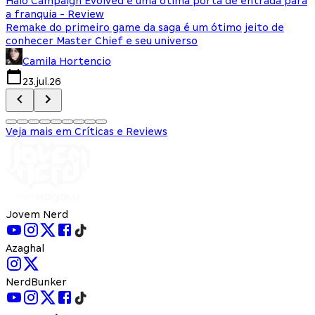
Halo Campaign Evolved é uma ótima porta de entrada para
O
a franquia - Review
l
Remake do primeiro game da saga é um ótimo jeito de
A
conhecer Master Chief e seu universo
f
Camila Hortencio
23.jul.26
Veja mais em Críticas e Reviews
Jovem Nerd
Azaghal
NerdBunker