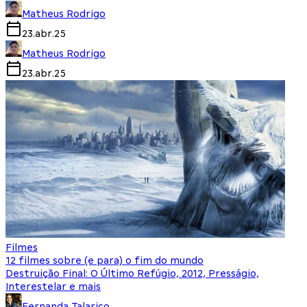
Matheus Rodrigo
23.abr.25
Matheus Rodrigo
23.abr.25
Filmes
12 filmes sobre (e para) o fim do mundo
Destruição Final: O Último Refúgio, 2012, Presságio,
Interestelar e mais
Fernanda Talarico