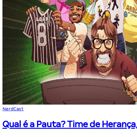
NerdCast
Qual é a Pauta? Time de Herança