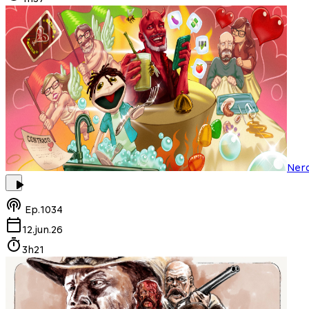
Ner
Ep.
1034
12.jun.26
3h21