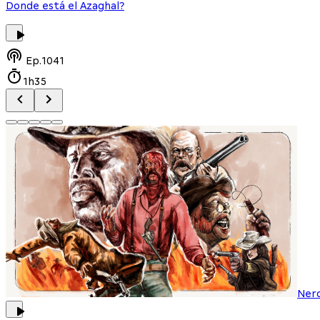
Donde está el Azaghal?
Ep.
1041
1h35
Ner