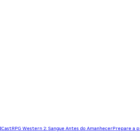
dCast
RPG Western 2: Sangue Antes do Amanhecer
Prepare a pi