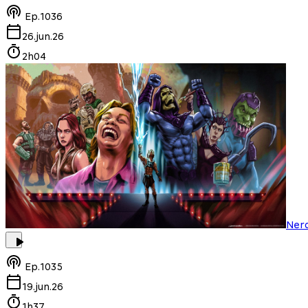
Ep.
1036
26.jun.26
2h04
Ner
Ep.
1035
19.jun.26
1h37