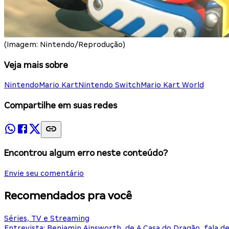
(Imagem: Nintendo/Reprodução)
Veja mais sobre
Nintendo
Mario Kart
Nintendo Switch
Mario Kart World
Compartilhe em suas redes
Encontrou algum erro neste conteúdo?
Envie seu comentário
Recomendados pra você
Séries, TV e Streaming
Entrevista: Benjamin Ainsworth, de A Casa do Dragão, fala d