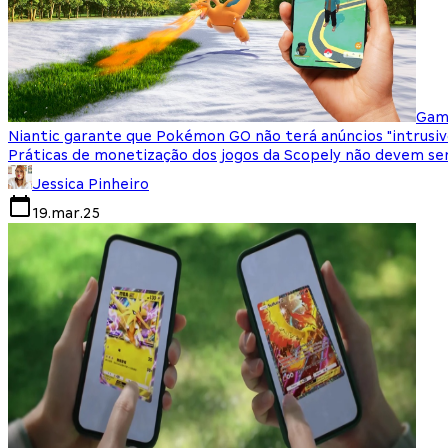
Gam
Niantic garante que Pokémon GO não terá anúncios "intrusi
Práticas de monetização dos jogos da Scopely não devem ser
Jessica Pinheiro
19.mar.25