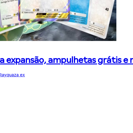
 expansão, ampulhetas grátis e 
Rayquaza ex