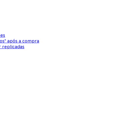
es
vos" após a compra
 replicadas