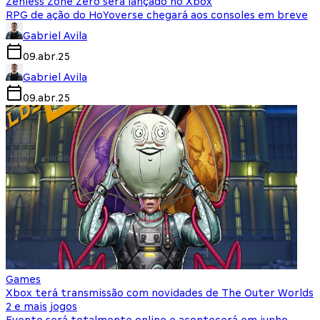
Zenless Zone Zero será lançado no Xbox
RPG de ação do HoYoverse chegará aos consoles em breve
Gabriel Avila
09.abr.25
Gabriel Avila
09.abr.25
Games
Xbox terá transmissão com novidades de The Outer Worlds
2 e mais jogos
Evento será totalmente online e acontecerá em junho