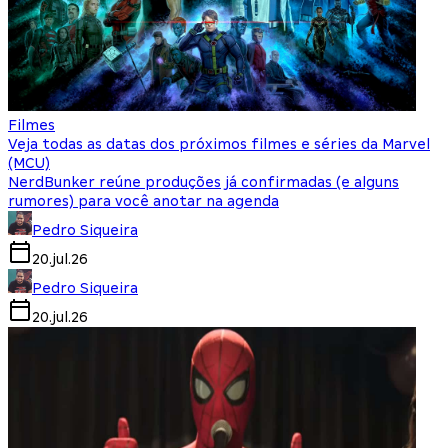
Filmes
Veja todas as datas dos próximos filmes e séries da Marvel
(MCU)
NerdBunker reúne produções já confirmadas (e alguns
rumores) para você anotar na agenda
Pedro Siqueira
20.jul.26
Pedro Siqueira
20.jul.26