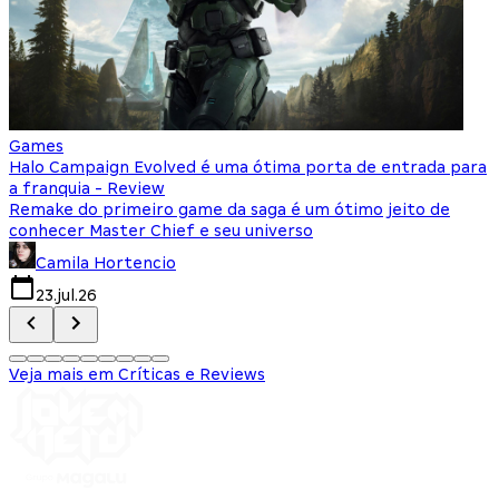
Games
F
Halo Campaign Evolved é uma ótima porta de entrada para
O
a franquia - Review
l
Remake do primeiro game da saga é um ótimo jeito de
A
conhecer Master Chief e seu universo
f
Camila Hortencio
23.jul.26
Veja mais em Críticas e Reviews