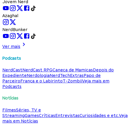
Jovem Nerd
Azaghal
NerdBunker
Ver mais
Podcasts
NerdCast
NerdCast RPG
Caneca de Mamicas
Depois do
Expediente
Nerdologia
NerdTech
Extras
Papo de
Parceiro
França e o Labirinto
T-Zombii
Veja mais em
Podcasts
Notícias
Filmes
Séries, TV e
Streaming
Games
Críticas
Entrevistas
Curiosidades e etc.
Veja
mais em Notícias