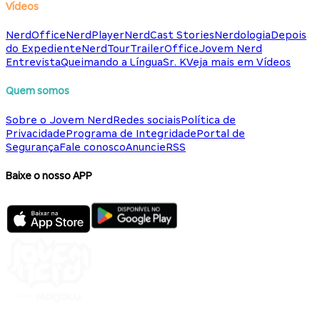
Vídeos
NerdOffice
NerdPlayer
NerdCast Stories
Nerdologia
Depois
do Expediente
NerdTour
TrailerOffice
Jovem Nerd
Entrevista
Queimando a Língua
Sr. K
Veja mais em Vídeos
Quem somos
Sobre o Jovem Nerd
Redes sociais
Política de
Privacidade
Programa de Integridade
Portal de
Segurança
Fale conosco
Anuncie
RSS
Baixe o nosso APP