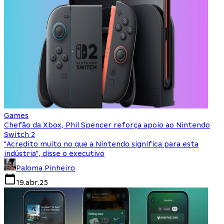
Games
Chefão da Xbox, Phil Spencer reforça apoio ao Nintendo
Switch 2
"Acredito muito no que a Nintendo significa para esta
indústria", disse o executivo
Paloma Pinheiro
19.abr.25