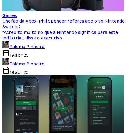
Games
Chefão da Xbox, Phil Spencer reforça apoio ao Nintendo
Switch 2
"Acredito muito no que a Nintendo significa para esta
indústria", disse o executivo
Paloma Pinheiro
19.abr.25
Paloma Pinheiro
19.abr.25