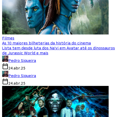
Filmes
As 10 maiores bilheterias da história do cinema
Lista tem desde luta dos Na'vi em Avatar até os dinossauros
de Jurassic World e mais
Pedro Siqueira
24.abr.25
Pedro Siqueira
24.abr.25