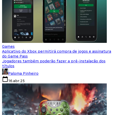
Games
Aplicativo do Xbox permitirá compra de jogos e assinatura
do Game Pass
Jogadores também poderão fazer a pré-instalação dos
títulos
Paloma Pinheiro
16.abr.25