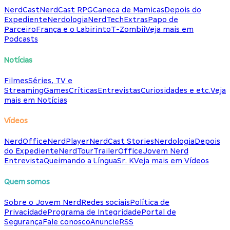
NerdCast
NerdCast RPG
Caneca de Mamicas
Depois do
Expediente
Nerdologia
NerdTech
Extras
Papo de
Parceiro
França e o Labirinto
T-Zombii
Veja mais em
Podcasts
Notícias
Filmes
Séries, TV e
Streaming
Games
Críticas
Entrevistas
Curiosidades e etc.
Veja
mais em Notícias
Vídeos
NerdOffice
NerdPlayer
NerdCast Stories
Nerdologia
Depois
do Expediente
NerdTour
TrailerOffice
Jovem Nerd
Entrevista
Queimando a Língua
Sr. K
Veja mais em Vídeos
Quem somos
Sobre o Jovem Nerd
Redes sociais
Política de
Privacidade
Programa de Integridade
Portal de
Segurança
Fale conosco
Anuncie
RSS