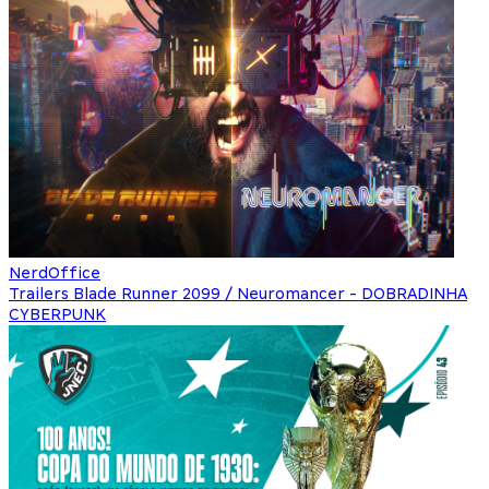
NerdOffice
Trailers Blade Runner 2099 / Neuromancer - DOBRADINHA
CYBERPUNK