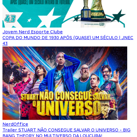
Jovem Nerd Esporte Clube
COPA DO MUNDO DE 1930 APÓS (QUASE) UM SÉCULO | JNEC
43
NerdOffice
Trailer STUART NÃO CONSEGUE SALVAR O UNIVERSO - BIG
BANG THEORY NO MULTIVERSO DA LOUCURA!