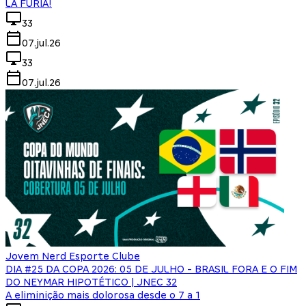
LA FÚRIA!
33
07.jul.26
33
07.jul.26
Jovem Nerd Esporte Clube
DIA #25 DA COPA 2026: 05 DE JULHO - BRASIL FORA E O FIM
DO NEYMAR HIPOTÉTICO | JNEC 32
A eliminição mais dolorosa desde o 7 a 1