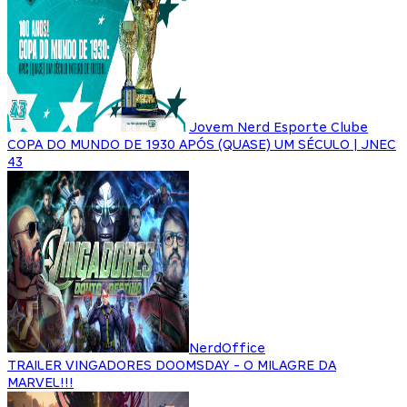
Jovem Nerd Esporte Clube
COPA DO MUNDO DE 1930 APÓS (QUASE) UM SÉCULO | JNEC
43
NerdOffice
TRAILER VINGADORES DOOMSDAY - O MILAGRE DA
MARVEL!!!