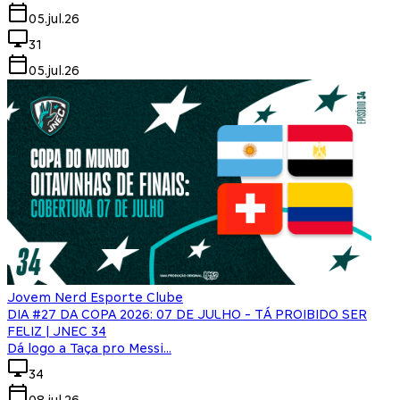
05.jul.26
31
05.jul.26
Jovem Nerd Esporte Clube
DIA #27 DA COPA 2026: 07 DE JULHO - TÁ PROIBIDO SER
FELIZ | JNEC 34
Dá logo a Taça pro Messi...
34
08.jul.26