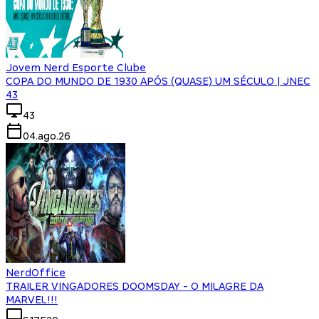
Jovem Nerd Esporte Clube
COPA DO MUNDO DE 1930 APÓS (QUASE) UM SÉCULO | JNEC
43
43
04.ago.26
NerdOffice
TRAILER VINGADORES DOOMSDAY - O MILAGRE DA
MARVEL!!!