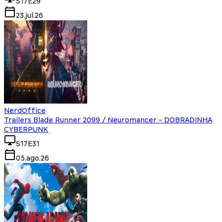
S17E29
23.jul.26
NerdOffice
Trailers Blade Runner 2099 / Neuromancer - DOBRADINHA
CYBERPUNK
S17E31
05.ago.26