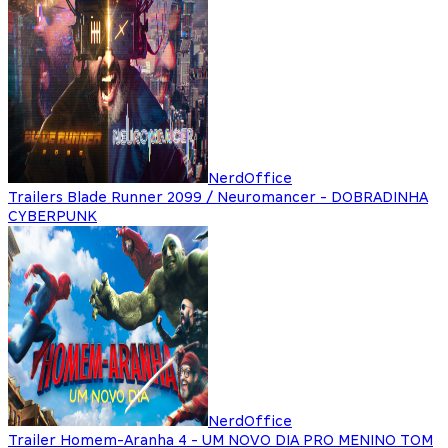
NerdOffice
Trailers Blade Runner 2099 / Neuromancer - DOBRADINHA
CYBERPUNK
NerdOffice
Trailer Homem-Aranha 4 - UM NOVO DIA PRO MENINO TOM