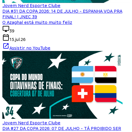
Jovem Nerd Esporte Clube
DIA #31 DA COPA 2026: 14 DE JULHO - ESPANHA VOA PRA
FINAL! | JNEC 39
O Azaghal está muito muito feliz
39
15.jul.26
Assistir no YouTube
Jovem Nerd Esporte Clube
DIA #27 DA COPA 2026: 07 DE JULHO - TÁ PROIBIDO SER