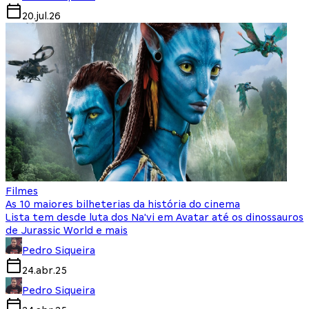
20.jul.26
Filmes
As 10 maiores bilheterias da história do cinema
Lista tem desde luta dos Na'vi em Avatar até os dinossauros
de Jurassic World e mais
Pedro Siqueira
24.abr.25
Pedro Siqueira