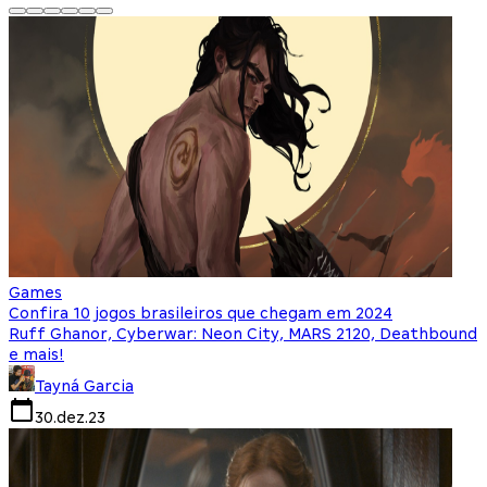
Games
Confira 10 jogos brasileiros que chegam em 2024
Ruff Ghanor, Cyberwar: Neon City, MARS 2120, Deathbound
e mais!
Tayná Garcia
30.dez.23