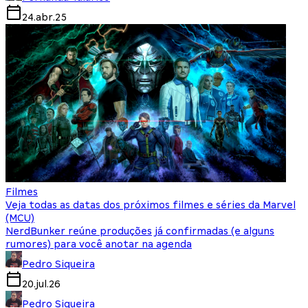
24.abr.25
Filmes
Veja todas as datas dos próximos filmes e séries da Marvel
(MCU)
NerdBunker reúne produções já confirmadas (e alguns
rumores) para você anotar na agenda
Pedro Siqueira
20.jul.26
Pedro Siqueira