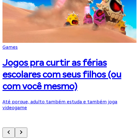
Games
L
Jogos pra curtir as férias
escolares com seus filhos (ou
com você mesmo)
Até porque, adulto também estuda e também joga
videogame
B
J