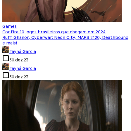
Games
Confira 10 jogos brasileiros que chegam em 2024
Ruff Ghanor, Cyberwar: Neon City, MARS 2120, Deathbound
e mais!
Tayná Garcia
30.dez.23
Tayná Garcia
30.dez.23