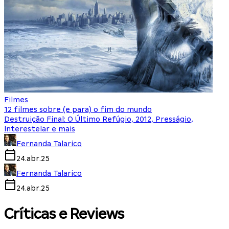
Filmes
12 filmes sobre (e para) o fim do mundo
Destruição Final: O Último Refúgio, 2012, Presságio,
Interestelar e mais
Fernanda Talarico
24.abr.25
Fernanda Talarico
24.abr.25
Críticas e Reviews