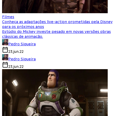
Filmes
Conheça as adaptações live-action prometidas pela Disney
para os próximos anos
Estúdio do Mickey investe pesado em novas versões obras
clássicas de animação.
Pedro Siqueira
23.jun.22
Pedro Siqueira
23.jun.22