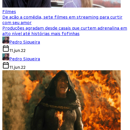
Filmes
De ação a comédia, sete filmes em streaming para curtir
com seu amor
Produções agradam desde casais que curtem adrenalina em
alto nível até histórias mais fofinhas
Pedro Siqueira
11.jun.22
Pedro Siqueira
11.jun.22