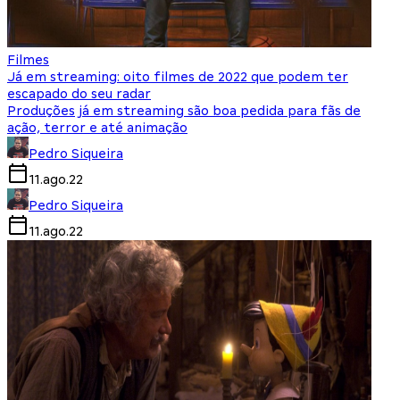
Filmes
Já em streaming: oito filmes de 2022 que podem ter
escapado do seu radar
Produções já em streaming são boa pedida para fãs de
ação, terror e até animação
Pedro Siqueira
11.ago.22
Pedro Siqueira
11.ago.22