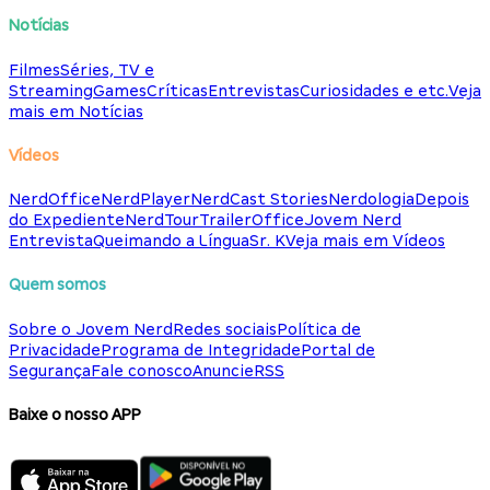
Notícias
Filmes
Séries, TV e
Streaming
Games
Críticas
Entrevistas
Curiosidades e etc.
Veja
mais em Notícias
Vídeos
NerdOffice
NerdPlayer
NerdCast Stories
Nerdologia
Depois
do Expediente
NerdTour
TrailerOffice
Jovem Nerd
Entrevista
Queimando a Língua
Sr. K
Veja mais em Vídeos
Quem somos
Sobre o Jovem Nerd
Redes sociais
Política de
Privacidade
Programa de Integridade
Portal de
Segurança
Fale conosco
Anuncie
RSS
Baixe o nosso APP