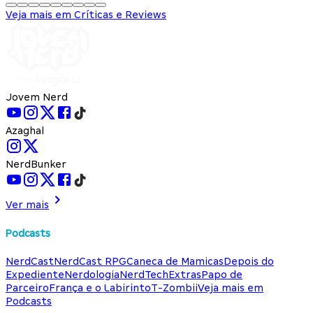
Veja mais em Críticas e Reviews
Jovem Nerd
Azaghal
NerdBunker
Ver mais
Podcasts
NerdCast
NerdCast RPG
Caneca de Mamicas
Depois do
Expediente
Nerdologia
NerdTech
Extras
Papo de
Parceiro
França e o Labirinto
T-Zombii
Veja mais em
Podcasts