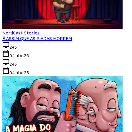
NerdCast Stories
É ASSIM QUE AS PIADAS MORREM
243
04.abr.25
243
04.abr.25