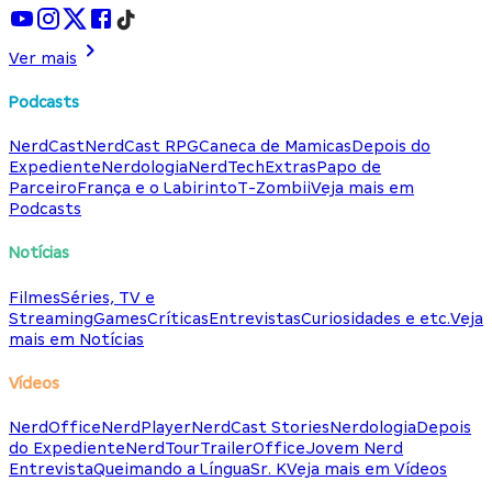
Ver mais
Podcasts
NerdCast
NerdCast RPG
Caneca de Mamicas
Depois do
Expediente
Nerdologia
NerdTech
Extras
Papo de
Parceiro
França e o Labirinto
T-Zombii
Veja mais em
Podcasts
Notícias
Filmes
Séries, TV e
Streaming
Games
Críticas
Entrevistas
Curiosidades e etc.
Veja
mais em Notícias
Vídeos
NerdOffice
NerdPlayer
NerdCast Stories
Nerdologia
Depois
do Expediente
NerdTour
TrailerOffice
Jovem Nerd
Entrevista
Queimando a Língua
Sr. K
Veja mais em Vídeos