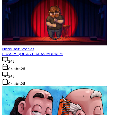
NerdCast Stories
É ASSIM QUE AS PIADAS MORREM
243
04.abr.25
243
04.abr.25