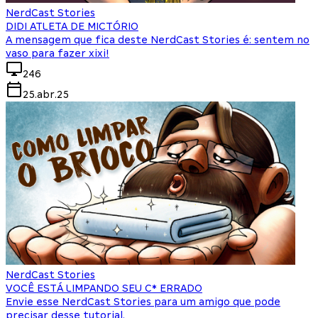
NerdCast Stories
DIDI ATLETA DE MICTÓRIO
A mensagem que fica deste NerdCast Stories é: sentem no
vaso para fazer xixi!
246
25.abr.25
NerdCast Stories
VOCÊ ESTÁ LIMPANDO SEU C* ERRADO
Envie esse NerdCast Stories para um amigo que pode
precisar desse tutorial.