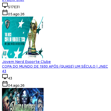
S17E31
05.ago.26
Jovem Nerd Esporte Clube
COPA DO MUNDO DE 1930 APÓS (QUASE) UM SÉCULO | JNEC
43
43
04.ago.26