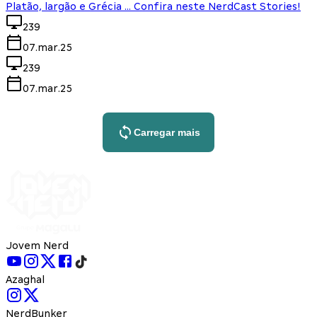
Platão, largão e Grécia ... Confira neste NerdCast Stories!
239
07.mar.25
239
07.mar.25
Carregar mais
Jovem Nerd
Azaghal
NerdBunker