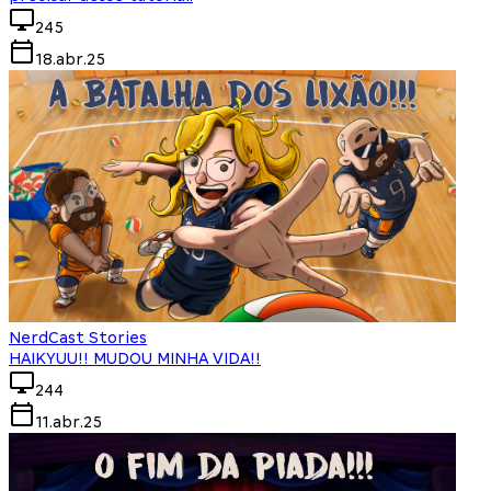
245
18.abr.25
NerdCast Stories
HAIKYUU!! MUDOU MINHA VIDA!!
244
11.abr.25