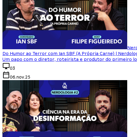
Nerd
Do Humor ao Terror com Ian SBF (A Própria Carne) | Nerdolo
Um papo com o diretor, roteirista e produtor do primeiro
03
06.nov.25