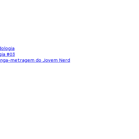
ologia
gia #03
 longa-metragem do Jovem Nerd