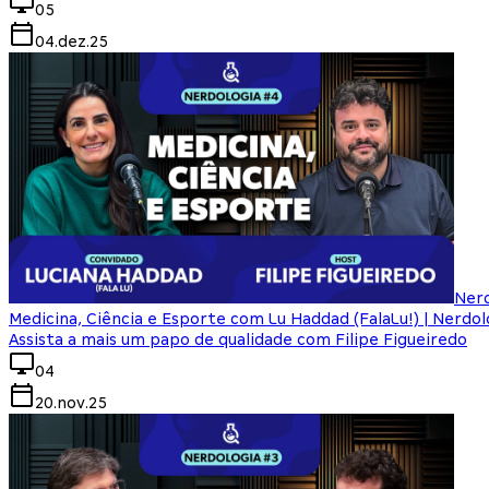
05
04.dez.25
Nerd
Medicina, Ciência e Esporte com Lu Haddad (FalaLu!) | Nerdo
Assista a mais um papo de qualidade com Filipe Figueiredo
04
20.nov.25