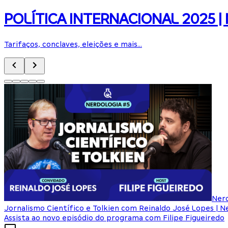
POLÍTICA INTERNACIONAL 2025 | N
Tarifaços, conclaves, eleições e mais...
Nerd
Jornalismo Científico e Tolkien com Reinaldo José Lopes | N
Assista ao novo episódio do programa com Filipe Figueiredo