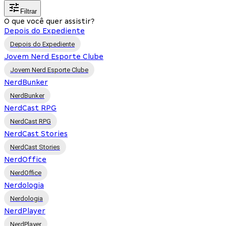
Filtrar
O que você quer assistir?
Depois do Expediente
Depois do Expediente
Jovem Nerd Esporte Clube
Jovem Nerd Esporte Clube
NerdBunker
NerdBunker
NerdCast RPG
NerdCast RPG
NerdCast Stories
NerdCast Stories
NerdOffice
NerdOffice
Nerdologia
Nerdologia
NerdPlayer
NerdPlayer