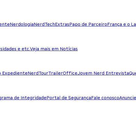
ente
Nerdologia
NerdTech
Extras
Papo de Parceiro
França e o La
sidades e etc.
Veja mais em Notícias
o Expediente
NerdTour
TrailerOffice
Jovem Nerd Entrevista
Qu
grama de Integridade
Portal de Segurança
Fale conosco
Anunci