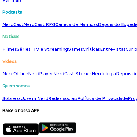
Podcasts
NerdCast
NerdCast RPG
Caneca de Mamicas
Depois do Expedi
Notícias
Filmes
Séries, TV e Streaming
Games
Críticas
Entrevistas
Curio
Vídeos
NerdOffice
NerdPlayer
NerdCast Stories
Nerdologia
Depois d
Quem somos
Sobre o Jovem Nerd
Redes sociais
Política de Privacidade
Pro
Baixe o nosso APP