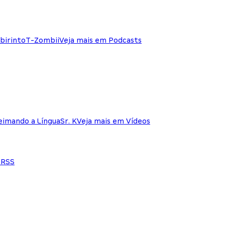
birinto
T-Zombii
Veja mais em Podcasts
eimando a Língua
Sr. K
Veja mais em Vídeos
e
RSS