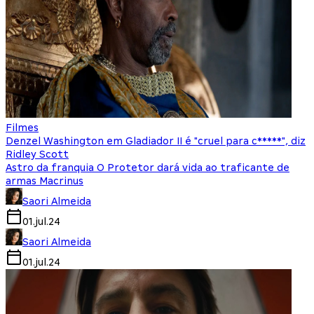
Filmes
Denzel Washington em Gladiador II é "cruel para c*****", diz
Ridley Scott
Astro da franquia O Protetor dará vida ao traficante de
armas Macrinus
Saori Almeida
01.jul.24
Saori Almeida
01.jul.24