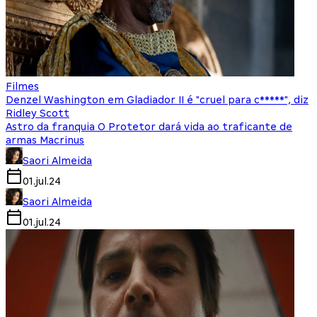
Filmes
Denzel Washington em Gladiador II é "cruel para c*****", diz
Ridley Scott
Astro da franquia O Protetor dará vida ao traficante de
armas Macrinus
Saori Almeida
01.jul.24
Saori Almeida
01.jul.24