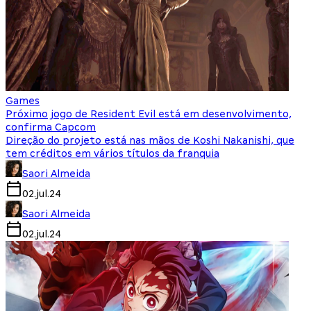
Games
Próximo jogo de Resident Evil está em desenvolvimento,
confirma Capcom
Direção do projeto está nas mãos de Koshi Nakanishi, que
tem créditos em vários títulos da franquia
Saori Almeida
02.jul.24
Saori Almeida
02.jul.24