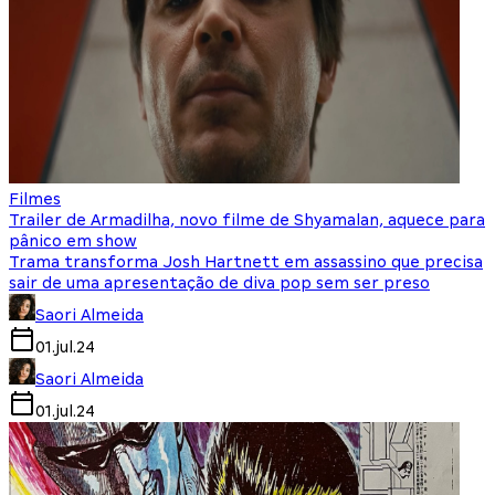
Filmes
Trailer de Armadilha, novo filme de Shyamalan, aquece para
pânico em show
Trama transforma Josh Hartnett em assassino que precisa
sair de uma apresentação de diva pop sem ser preso
Saori Almeida
01.jul.24
Saori Almeida
01.jul.24