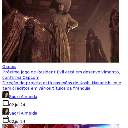
Games
Próximo jogo de Resident Evil está em desenvolvimento,
confirma Capcom
Direção do projeto está nas mãos de Koshi Nakanishi, que
tem créditos em vários títulos da franquia
Saori Almeida
02.jul.24
Saori Almeida
02.jul.24