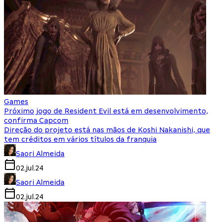
Games
Próximo jogo de Resident Evil está em desenvolvimento,
confirma Capcom
Direção do projeto está nas mãos de Koshi Nakanishi, que
tem créditos em vários títulos da franquia
Saori Almeida
02.jul.24
Saori Almeida
02.jul.24