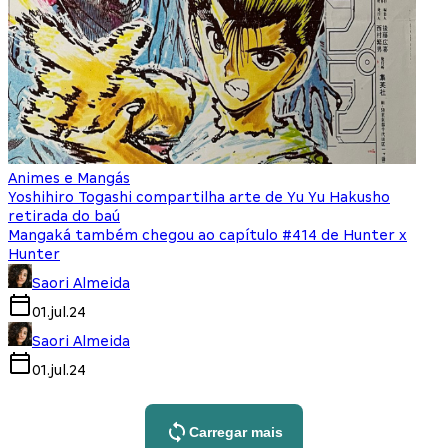
Animes e Mangás
Yoshihiro Togashi compartilha arte de Yu Yu Hakusho
retirada do baú
Mangaká também chegou ao capítulo #414 de Hunter x
Hunter
Saori Almeida
01.jul.24
Saori Almeida
01.jul.24
Carregar mais