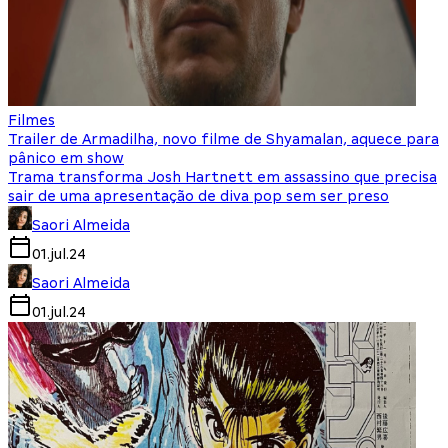
Filmes
Trailer de Armadilha, novo filme de Shyamalan, aquece para
pânico em show
Trama transforma Josh Hartnett em assassino que precisa
sair de uma apresentação de diva pop sem ser preso
Saori Almeida
01.jul.24
Saori Almeida
01.jul.24