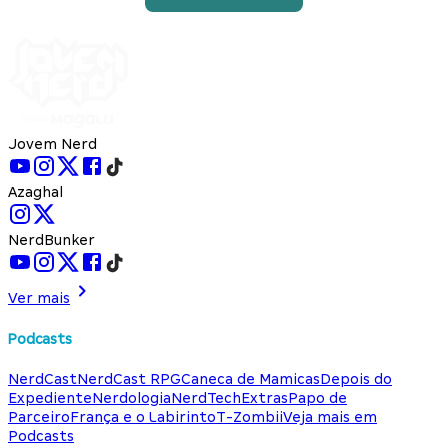
Jovem Nerd
Azaghal
NerdBunker
Ver mais
Podcasts
NerdCast
NerdCast RPG
Caneca de Mamicas
Depois do
Expediente
Nerdologia
NerdTech
Extras
Papo de
Parceiro
França e o Labirinto
T-Zombii
Veja mais em
Podcasts