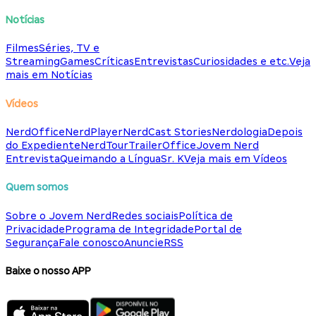
Notícias
Filmes
Séries, TV e
Streaming
Games
Críticas
Entrevistas
Curiosidades e etc.
Veja
mais em Notícias
Vídeos
NerdOffice
NerdPlayer
NerdCast Stories
Nerdologia
Depois
do Expediente
NerdTour
TrailerOffice
Jovem Nerd
Entrevista
Queimando a Língua
Sr. K
Veja mais em Vídeos
Quem somos
Sobre o Jovem Nerd
Redes sociais
Política de
Privacidade
Programa de Integridade
Portal de
Segurança
Fale conosco
Anuncie
RSS
Baixe o nosso APP