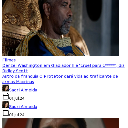
Filmes
Denzel Washington em Gladiador II é "cruel para c*****", diz
Ridley Scott
Astro da franquia O Protetor dará vida ao traficante de
armas Macrinus
Saori Almeida
01.jul.24
Saori Almeida
01.jul.24