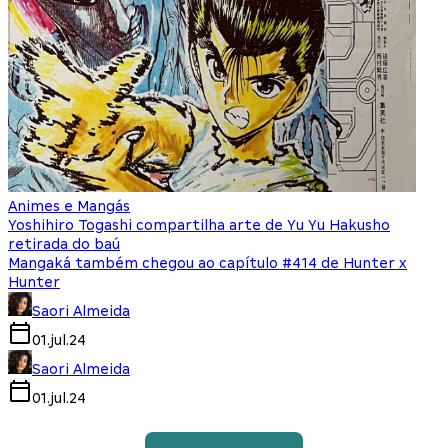
Animes e Mangás
Yoshihiro Togashi compartilha arte de Yu Yu Hakusho
retirada do baú
Mangaká também chegou ao capítulo #414 de Hunter x
Hunter
Saori Almeida
01.jul.24
Saori Almeida
01.jul.24