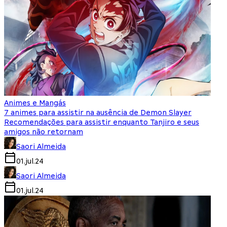
Animes e Mangás
7 animes para assistir na ausência de Demon Slayer
Recomendações para assistir enquanto Tanjiro e seus
amigos não retornam
Saori Almeida
01.jul.24
Saori Almeida
01.jul.24