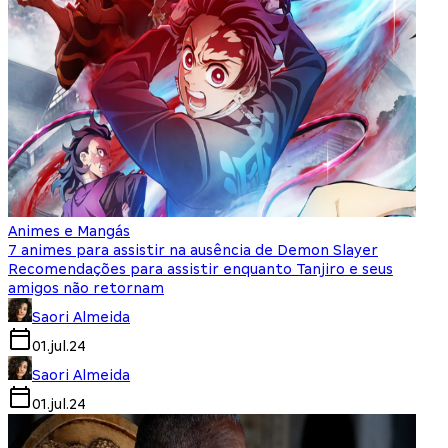
Animes e Mangás
7 animes para assistir na ausência de Demon Slayer
Recomendações para assistir enquanto Tanjiro e seus
amigos não retornam
Saori Almeida
01.jul.24
Saori Almeida
01.jul.24