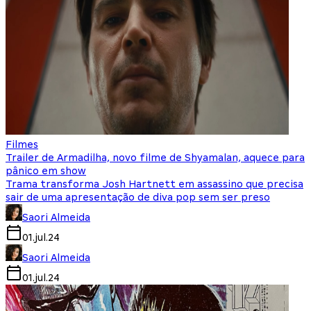
Filmes
Trailer de Armadilha, novo filme de Shyamalan, aquece para
pânico em show
Trama transforma Josh Hartnett em assassino que precisa
sair de uma apresentação de diva pop sem ser preso
Saori Almeida
01.jul.24
Saori Almeida
01.jul.24