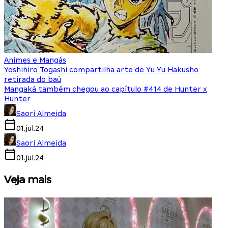
Animes e Mangás
Yoshihiro Togashi compartilha arte de Yu Yu Hakusho
retirada do baú
Mangaká também chegou ao capítulo #414 de Hunter x
Hunter
Saori Almeida
01.jul.24
Saori Almeida
01.jul.24
Veja mais