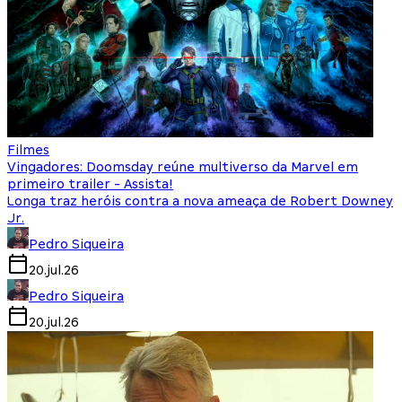
Filmes
Vingadores: Doomsday reúne multiverso da Marvel em
primeiro trailer - Assista!
Longa traz heróis contra a nova ameaça de Robert Downey
Jr.
Pedro Siqueira
20.jul.26
Pedro Siqueira
20.jul.26