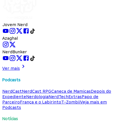
Jovem Nerd
Azaghal
NerdBunker
Ver mais
Podcasts
NerdCast
NerdCast RPG
Caneca de Mamicas
Depois do
Expediente
Nerdologia
NerdTech
Extras
Papo de
Parceiro
França e o Labirinto
T-Zombii
Veja mais em
Podcasts
Notícias