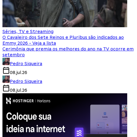
Séries, TV e Streaming
O Cavaleiro dos Sete Reinos e Pluribus são indicados ao
Emmy 2026 - Veja a lista
Cerimônia que premia os melhores do ano na TV ocorre em
setembro
Pedro Siqueira
08.jul.26
Pedro Siqueira
08.jul.26