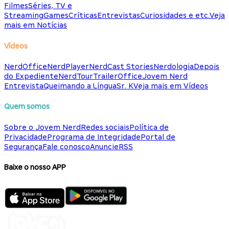
Filmes
Séries, TV e
Streaming
Games
Críticas
Entrevistas
Curiosidades e etc.
Veja
mais em Notícias
Vídeos
NerdOffice
NerdPlayer
NerdCast Stories
Nerdologia
Depois
do Expediente
NerdTour
TrailerOffice
Jovem Nerd
Entrevista
Queimando a Língua
Sr. K
Veja mais em Vídeos
Quem somos
Sobre o Jovem Nerd
Redes sociais
Política de
Privacidade
Programa de Integridade
Portal de
Segurança
Fale conosco
Anuncie
RSS
Baixe o nosso APP