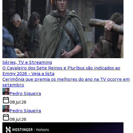
Séries, TV e Streaming
O Cavaleiro dos Sete Reinos e Pluribus são indicados ao
Emmy 2026 - Veja a lista
Cerimônia que premia os melhores do ano na TV ocorre em
setembro
Pedro Siqueira
08.jul.26
Pedro Siqueira
08.jul.26