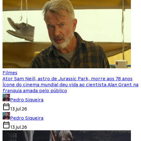
Filmes
Ator Sam Neill, astro de Jurassic Park, morre aos 78 anos
Ícone do cinema mundial deu vida ao cientista Alan Grant na
franquia amada pelo público
Pedro Siqueira
13.jul.26
Pedro Siqueira
13.jul.26