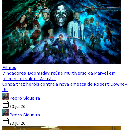
Filmes
Vingadores: Doomsday reúne multiverso da Marvel em
primeiro trailer - Assista!
Longa traz heróis contra a nova ameaça de Robert Downey
Jr.
Pedro Siqueira
20.jul.26
Pedro Siqueira
20.jul.26