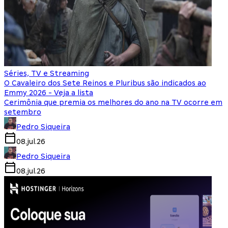
Séries, TV e Streaming
O Cavaleiro dos Sete Reinos e Pluribus são indicados ao
Emmy 2026 - Veja a lista
Cerimônia que premia os melhores do ano na TV ocorre em
setembro
Pedro Siqueira
08.jul.26
Pedro Siqueira
08.jul.26