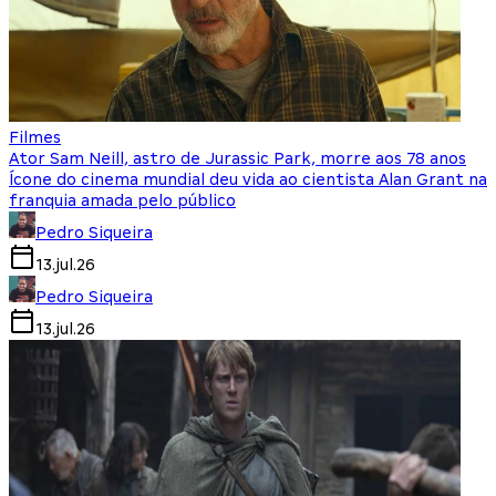
Filmes
Ator Sam Neill, astro de Jurassic Park, morre aos 78 anos
Ícone do cinema mundial deu vida ao cientista Alan Grant na
franquia amada pelo público
Pedro Siqueira
13.jul.26
Pedro Siqueira
13.jul.26