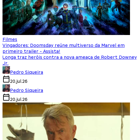
Filmes
Vingadores: Doomsday reúne multiverso da Marvel em
primeiro trailer - Assista!
Longa traz heróis contra a nova ameaça de Robert Downey
Jr.
Pedro Siqueira
20.jul.26
Pedro Siqueira
20.jul.26