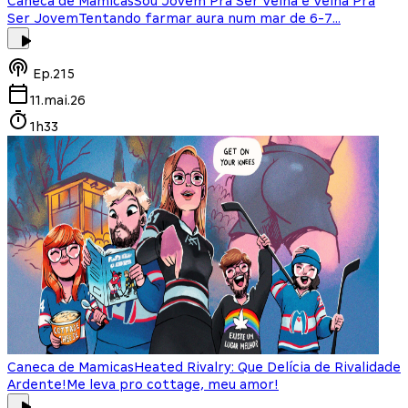
Caneca de Mamicas
Sou Jovem Pra Ser Velha e Velha Pra
Ser Jovem
Tentando farmar aura num mar de 6-7...
Ep.
215
11.mai.26
1h33
Caneca de Mamicas
Heated Rivalry: Que Delícia de Rivalidade
Ardente!
Me leva pro cottage, meu amor!