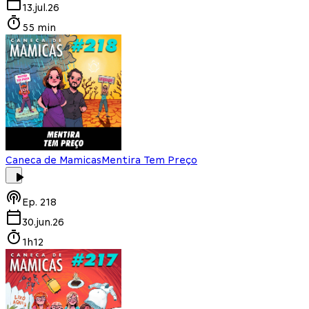
13.jul.26
55 min
Caneca de Mamicas
Mentira Tem Preço
Ep.
218
30.jun.26
1h12