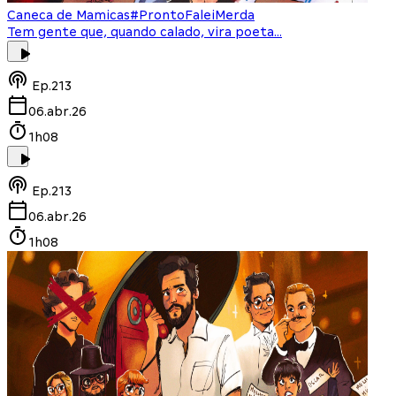
Caneca de Mamicas
#ProntoFaleiMerda
Tem gente que, quando calado, vira poeta...
Ep.
213
06.abr.26
1h08
Ep.
213
06.abr.26
1h08