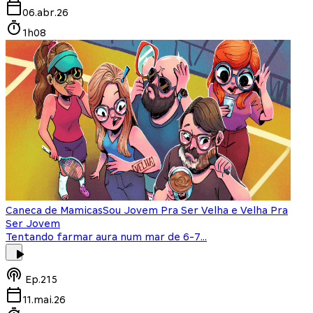
06.abr.26
1h08
Caneca de Mamicas
Sou Jovem Pra Ser Velha e Velha Pra
Ser Jovem
Tentando farmar aura num mar de 6-7...
Ep.
215
11.mai.26