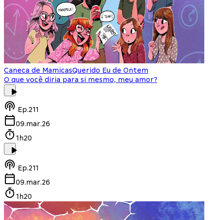
Caneca de Mamicas
Querido Eu de Ontem
O que você diria para si mesmo, meu amor?
Ep.
211
09.mar.26
1h20
Ep.
211
09.mar.26
1h20