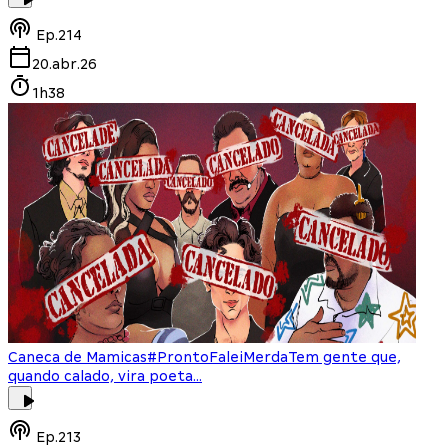
Ep.
214
20.abr.26
1h38
Caneca de Mamicas
#ProntoFaleiMerda
Tem gente que,
quando calado, vira poeta...
Ep.
213