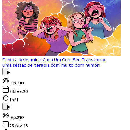
Caneca de Mamicas
Cada Um Com Seu Transtorno
Uma sessão de terapia com muito bom humor!
Ep.
210
23.fev.26
1h21
Ep.
210
23.fev.26