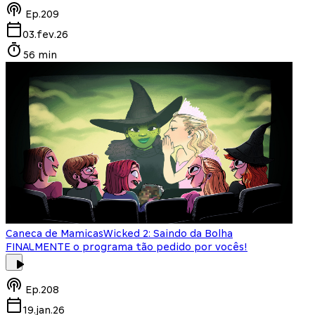
Ep.
209
03.fev.26
56 min
Caneca de Mamicas
Wicked 2: Saindo da Bolha
FINALMENTE o programa tão pedido por vocês!
Ep.
208
19.jan.26