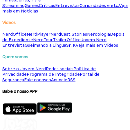
Streaming
Games
Críticas
Entrevistas
Curiosidades e etc.
Veja
mais em Notícias
Vídeos
NerdOffice
NerdPlayer
NerdCast Stories
Nerdologia
Depois
do Expediente
NerdTour
TrailerOffice
Jovem Nerd
Entrevista
Queimando a Língua
Sr. K
Veja mais em Vídeos
Quem somos
Sobre o Jovem Nerd
Redes sociais
Política de
Privacidade
Programa de Integridade
Portal de
Segurança
Fale conosco
Anuncie
RSS
Baixe o nosso APP