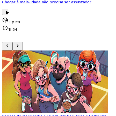
Chegar à meia-idade não precisa ser assustador
O
Ep.
220
1h54