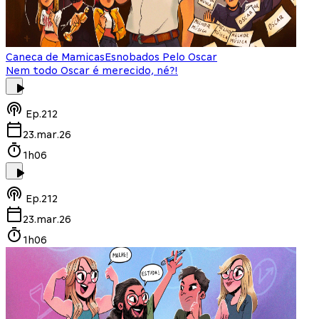
Caneca de Mamicas
Esnobados Pelo Oscar
Nem todo Oscar é merecido, né?!
Ep.
212
23.mar.26
1h06
Ep.
212
23.mar.26
1h06