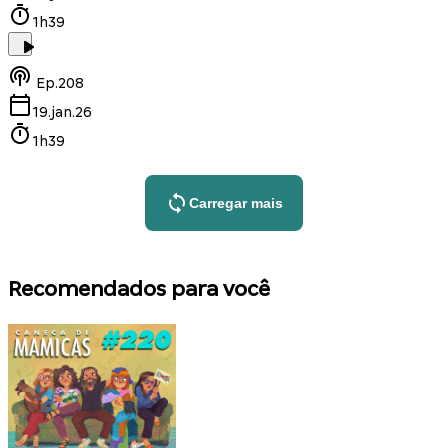
1h39
Ep.
208
19.jan.26
1h39
Carregar mais
Recomendados para você