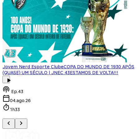
Jovem Nerd Esporte Clube
COPA DO MUNDO DE 1930 APÓS
(QUASE) UM SÉCULO | JNEC 43
ESTAMOS DE VOLTA!!!
J
Ep.
43
04.ago.26
1h33