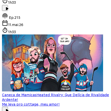
1h33
Ep.
215
11.mai.26
1h33
Caneca de Mamicas
Heated Rivalry: Que Delícia de Rivalidade
Ardente!
Me leva pro cottage, meu amor!