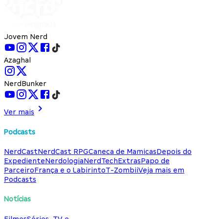
Jovem Nerd
Azaghal
NerdBunker
Ver mais
Podcasts
NerdCast
NerdCast RPG
Caneca de Mamicas
Depois do
Expediente
Nerdologia
NerdTech
Extras
Papo de
Parceiro
França e o Labirinto
T-Zombii
Veja mais em
Podcasts
Notícias
Filmes
Séries, TV e