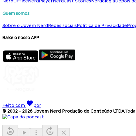
NerdOffice
NerdPlayer
NerdCast Stories
Nerdologia
Depois d
Quem somos
Sobre o Jovem Nerd
Redes sociais
Política de Privacidade
Pro
Baixe o nosso APP
Feito com
por
© 2002 -
2026
Jovem Nerd Produção de Conteúdo LTDA.
Todas