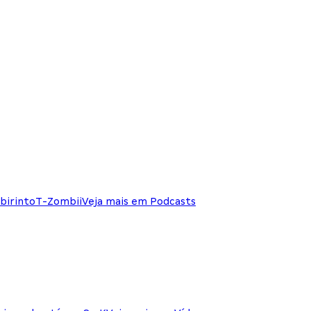
birinto
T-Zombii
Veja mais em Podcasts