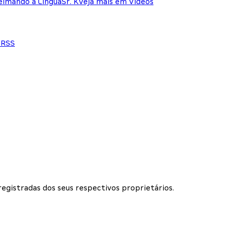
eimando a Língua
Sr. K
Veja mais em Vídeos
e
RSS
 registradas dos seus respectivos proprietários.