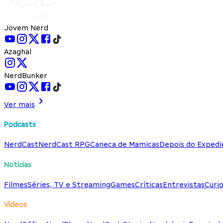
Jovem Nerd
Azaghal
NerdBunker
Ver mais
Podcasts
NerdCast
NerdCast RPG
Caneca de Mamicas
Depois do Expedi
Notícias
Filmes
Séries, TV e Streaming
Games
Críticas
Entrevistas
Curio
Vídeos