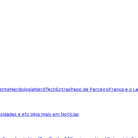
ente
Nerdologia
NerdTech
Extras
Papo de Parceiro
França e o La
sidades e etc.
Veja mais em Notícias