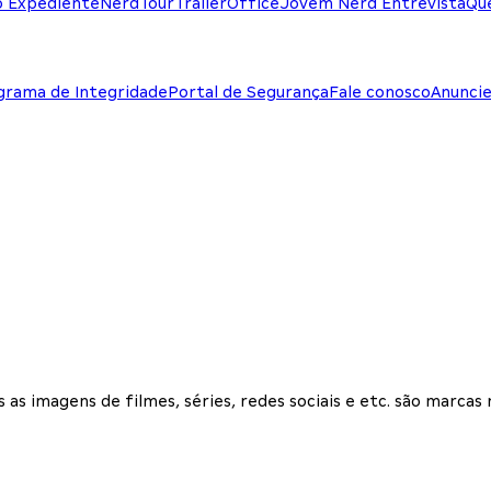
o Expediente
NerdTour
TrailerOffice
Jovem Nerd Entrevista
Qu
grama de Integridade
Portal de Segurança
Fale conosco
Anunci
 as imagens de filmes, séries, redes sociais e etc. são marcas