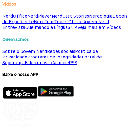
Vídeos
NerdOffice
NerdPlayer
NerdCast Stories
Nerdologia
Depois
do Expediente
NerdTour
TrailerOffice
Jovem Nerd
Entrevista
Queimando a Língua
Sr. K
Veja mais em Vídeos
Quem somos
Sobre o Jovem Nerd
Redes sociais
Política de
Privacidade
Programa de Integridade
Portal de
Segurança
Fale conosco
Anuncie
RSS
Baixe o nosso APP