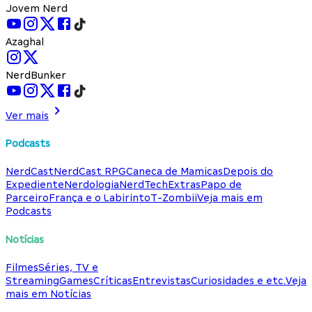
Jovem Nerd
Azaghal
NerdBunker
Ver mais
Podcasts
NerdCast
NerdCast RPG
Caneca de Mamicas
Depois do
Expediente
Nerdologia
NerdTech
Extras
Papo de
Parceiro
França e o Labirinto
T-Zombii
Veja mais em
Podcasts
Notícias
Filmes
Séries, TV e
Streaming
Games
Críticas
Entrevistas
Curiosidades e etc.
Veja
mais em Notícias