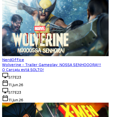
NerdOffice
Wolverine - Trailer Gameplay: NOSSA SENHOOORA!!!
O Carcaju está SOLTO!
S17E23
11.jun.26
S17E23
11.jun.26