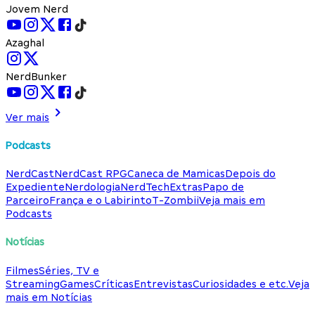
Jovem Nerd
Azaghal
NerdBunker
Ver mais
Podcasts
NerdCast
NerdCast RPG
Caneca de Mamicas
Depois do
Expediente
Nerdologia
NerdTech
Extras
Papo de
Parceiro
França e o Labirinto
T-Zombii
Veja mais em
Podcasts
Notícias
Filmes
Séries, TV e
Streaming
Games
Críticas
Entrevistas
Curiosidades e etc.
Veja
mais em Notícias