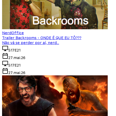
NerdOffice
Trailer Backrooms - ONDE É QUE EU TÔ???
Não vá se perder por aí, nerd...
S17E21
27.mai.26
S17E21
27.mai.26