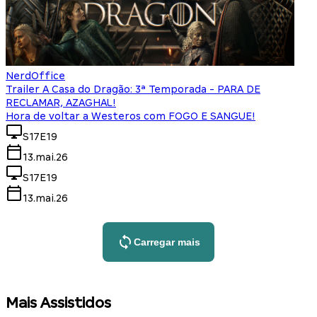
NerdOffice
Trailer A Casa do Dragão: 3ª Temporada - PARA DE
RECLAMAR, AZAGHAL!
Hora de voltar a Westeros com FOGO E SANGUE!
S17E19
13.mai.26
S17E19
13.mai.26
Carregar mais
Mais Assistidos