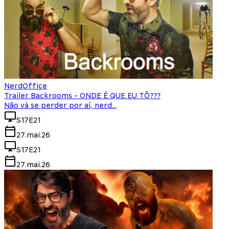
NerdOffice
Trailer Backrooms - ONDE É QUE EU TÔ???
Não vá se perder por aí, nerd...
S17E21
27.mai.26
S17E21
27.mai.26