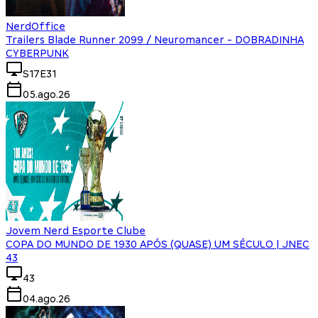
NerdOffice
Trailers Blade Runner 2099 / Neuromancer - DOBRADINHA
CYBERPUNK
S17E31
05.ago.26
Jovem Nerd Esporte Clube
COPA DO MUNDO DE 1930 APÓS (QUASE) UM SÉCULO | JNEC
43
43
04.ago.26