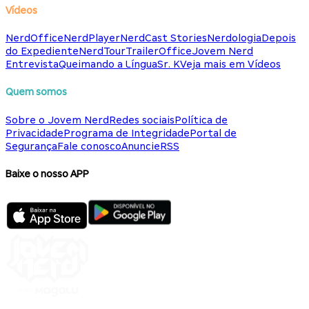
Vídeos
NerdOffice
NerdPlayer
NerdCast Stories
Nerdologia
Depois
do Expediente
NerdTour
TrailerOffice
Jovem Nerd
Entrevista
Queimando a Língua
Sr. K
Veja mais em Vídeos
Quem somos
Sobre o Jovem Nerd
Redes sociais
Política de
Privacidade
Programa de Integridade
Portal de
Segurança
Fale conosco
Anuncie
RSS
Baixe o nosso APP