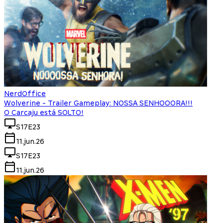
NerdOffice
Wolverine - Trailer Gameplay: NOSSA SENHOOORA!!!
O Carcaju está SOLTO!
S17E23
11.jun.26
S17E23
11.jun.26