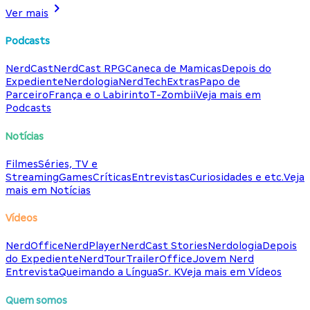
Ver mais
Podcasts
NerdCast
NerdCast RPG
Caneca de Mamicas
Depois do
Expediente
Nerdologia
NerdTech
Extras
Papo de
Parceiro
França e o Labirinto
T-Zombii
Veja mais em
Podcasts
Notícias
Filmes
Séries, TV e
Streaming
Games
Críticas
Entrevistas
Curiosidades e etc.
Veja
mais em Notícias
Vídeos
NerdOffice
NerdPlayer
NerdCast Stories
Nerdologia
Depois
do Expediente
NerdTour
TrailerOffice
Jovem Nerd
Entrevista
Queimando a Língua
Sr. K
Veja mais em Vídeos
Quem somos