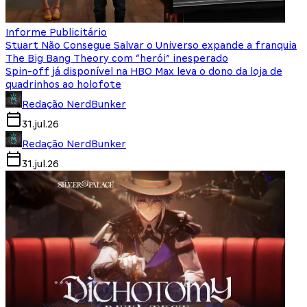
Informe Publicitário
Stuart Não Consegue Salvar o Universo expande a franquia
The Big Bang Theory com “herói” inesperado
Spin-off já disponível na HBO Max leva o dono da loja de
quadrinhos ao holofote
Redação NerdBunker
31.jul.26
Redação NerdBunker
31.jul.26