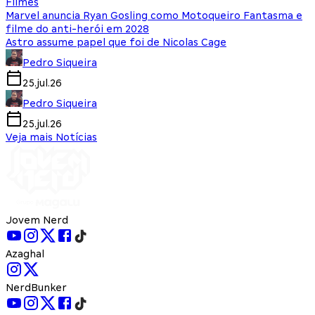
Filmes
Marvel anuncia Ryan Gosling como Motoqueiro Fantasma e
filme do anti-herói em 2028
Astro assume papel que foi de Nicolas Cage
Pedro Siqueira
25.jul.26
Pedro Siqueira
25.jul.26
Veja mais Notícias
Jovem Nerd
Azaghal
NerdBunker