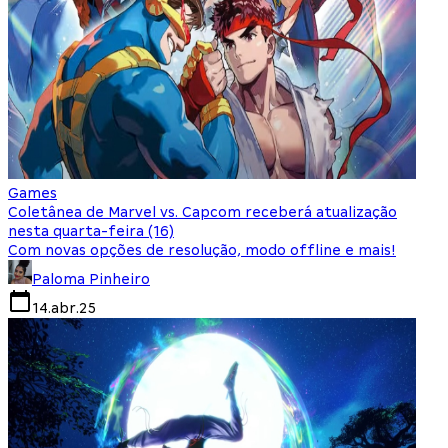
Games
Coletânea de Marvel vs. Capcom receberá atualização
nesta quarta-feira (16)
Com novas opções de resolução, modo offline e mais!
Paloma Pinheiro
14.abr.25