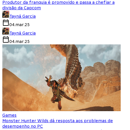
Produtor da franquia é promovido e passa a chefiar a
divisão da Capcom
Tayná Garcia
04.mar.25
Tayná Garcia
04.mar.25
Games
Monster Hunter Wilds dá resposta aos problemas de
desempenho no PC