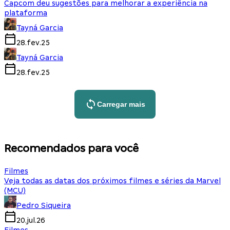
Capcom deu sugestões para melhorar a experiência na
plataforma
Tayná Garcia
28.fev.25
Tayná Garcia
28.fev.25
Carregar mais
Recomendados para você
Filmes
Veja todas as datas dos próximos filmes e séries da Marvel
(MCU)
Pedro Siqueira
20.jul.26
Filmes