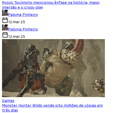
Ryozo Tsujimoto mencionou ênfase na história, maior
imersão e o cross-play
Paloma Pinheiro
12.mar.25
Paloma Pinheiro
12.mar.25
Games
Monster Hunter Wilds vende oito milhões de cópias em
três dias