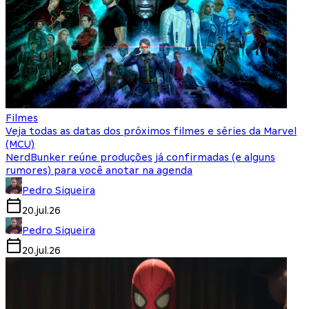
Filmes
Veja todas as datas dos próximos filmes e séries da Marvel
(MCU)
NerdBunker reúne produções já confirmadas (e alguns
rumores) para você anotar na agenda
Pedro Siqueira
20.jul.26
Pedro Siqueira
20.jul.26