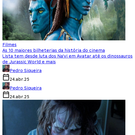
Filmes
As 10 maiores bilheterias da história do cinema
Lista tem desde luta dos Na'vi em Avatar até os dinossauros
de Jurassic World e mais
Pedro Siqueira
24.abr.25
Pedro Siqueira
24.abr.25