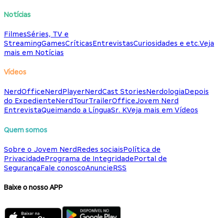
Notícias
Filmes
Séries, TV e
Streaming
Games
Críticas
Entrevistas
Curiosidades e etc.
Veja
mais em Notícias
Vídeos
NerdOffice
NerdPlayer
NerdCast Stories
Nerdologia
Depois
do Expediente
NerdTour
TrailerOffice
Jovem Nerd
Entrevista
Queimando a Língua
Sr. K
Veja mais em Vídeos
Quem somos
Sobre o Jovem Nerd
Redes sociais
Política de
Privacidade
Programa de Integridade
Portal de
Segurança
Fale conosco
Anuncie
RSS
Baixe o nosso APP