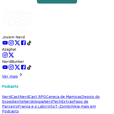
Jovem Nerd
Azaghal
NerdBunker
Ver mais
Podcasts
NerdCast
NerdCast RPG
Caneca de Mamicas
Depois do
Expediente
Nerdologia
NerdTech
Extras
Papo de
Parceiro
França e o Labirinto
T-Zombii
Veja mais em
Podcasts