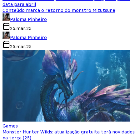
data para abril
Conteúdo marca o retorno do monstro Mizutsune
Paloma Pinheiro
25.mar.25
Paloma Pinheiro
25.mar.25
Games
Monster Hunter Wilds: atualização gratuita terá novidades
na terça (25)