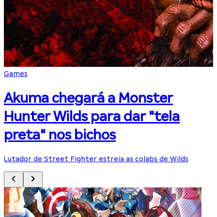
Games
Akuma chegará a Monster
Hunter Wilds para dar "tela
preta" nos bichos
Lutador de Street Fighter estreia as colabs de Wilds