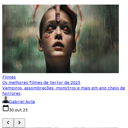
Filmes
F
Os melhores filmes de terror de 2025
O
Vampiros, assombrações, monstros e mais em ano cheio de
N
horrores
Gabriel Avila
30.out.25