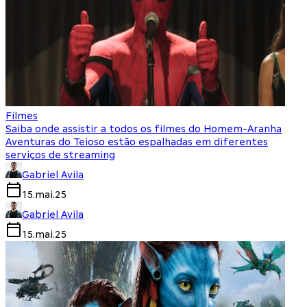
Filmes
Saiba onde assistir a todos os filmes do Homem-Aranha
Aventuras do Teioso estão espalhadas em diferentes
serviços de streaming
Gabriel Avila
15.mai.25
Gabriel Avila
15.mai.25