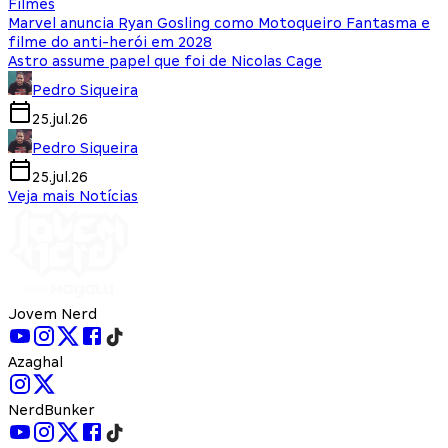
Filmes
Marvel anuncia Ryan Gosling como Motoqueiro Fantasma e
filme do anti-herói em 2028
Astro assume papel que foi de Nicolas Cage
Pedro Siqueira
25.jul.26
Pedro Siqueira
25.jul.26
Veja mais Notícias
Jovem Nerd
Azaghal
NerdBunker