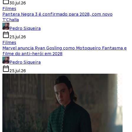
30.jul.26
Filmes
Pantera Negra 3 é confirmado para 2028, com novo
T'Challa
Pedro Siqueira
25.jul.26
Filmes
Marvel anuncia Ryan Gosling como Motoqueiro Fantasma e
filme do anti-herói em 2028
Pedro Siqueira
25.jul.26