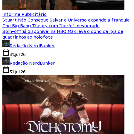
Informe Publicitário
Stuart Não Consegue Salvar o Universo expande a franquia
The Big Bang Theory com “herói” inesperado
Spin-off já disponível na HBO Max leva o dono da loja de
quadrinhos ao holofote
Redação NerdBunker
31.jul.26
Redação NerdBunker
31.jul.26