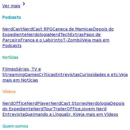
Ver mais
Podcasts
NerdCast
NerdCast RPG
Caneca de Mamicas
Depois do
Expediente
Nerdologia
NerdTech
Extras
Papo de
Parceiro
França e o Labirinto
T-Zombii
Veja mais em
Podcasts
Notícias
Filmes
Séries, TV e
Streaming
Games
Críticas
Entrevistas
Curiosidades e etc.
Veja
mais em Notícias
Vídeos
NerdOffice
NerdPlayer
NerdCast Stories
Nerdologia
Depois
do Expediente
NerdTour
TrailerOffice
Jovem Nerd
Entrevista
Queimando a Língua
Sr. K
Veja mais em Vídeos
Quem somos