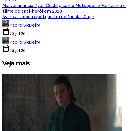
Filmes
Marvel anuncia Ryan Gosling como Motoqueiro Fantasma e
filme do anti-herói em 2028
Astro assume papel que foi de Nicolas Cage
Pedro Siqueira
25.jul.26
Pedro Siqueira
25.jul.26
Veja mais