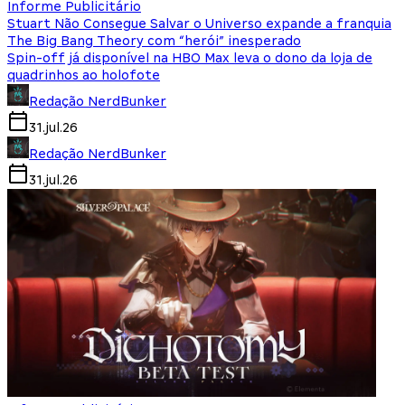
Informe Publicitário
Stuart Não Consegue Salvar o Universo expande a franquia
The Big Bang Theory com “herói” inesperado
Spin-off já disponível na HBO Max leva o dono da loja de
quadrinhos ao holofote
Redação NerdBunker
31.jul.26
Redação NerdBunker
31.jul.26