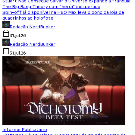
Stuart Não Consegue Salvar o Universo expande a franquia
The Big Bang Theory com “herói” inesperado
Spin-off já disponível na HBO Max leva o dono da loja de
quadrinhos ao holofote
Redação NerdBunker
31.jul.26
Redação NerdBunker
31.jul.26
Informe Publicitário