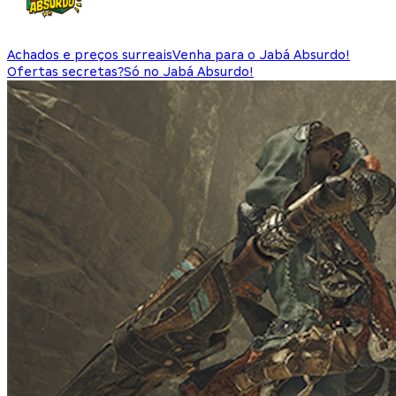
Achados e preços surreais
Venha para o Jabá Absurdo!
Ofertas secretas?
Só no Jabá Absurdo!