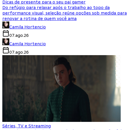
Dicas de presente para o seu pai gamer
Do refúgio para relaxar após o trabalho ao topo da
performance visual, seleção reúne opções sob medida para
renovar a rotina de quem você ama
Camila Hortencio
07.ago.26
Camila Hortencio
07.ago.26
Séries, TV e Streaming