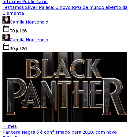
Informe Publicitário
Testamos Silver Palace: O novo RPG de mundo aberto da
Elementa
Camila Hortencio
30.jul.26
Camila Hortencio
30.jul.26
Filmes
Pantera Negra 3 é confirmado para 2028, com novo