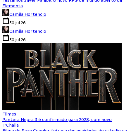
Testamos Silver Palace: O novo RPG de mundo aberto da
Elementa
Camila Hortencio
30.jul.26
Camila Hortencio
30.jul.26
Filmes
Pantera Negra 3 é confirmado para 2028, com novo
T'Challa
Filme de Ryan Coogler foi uma das novidades do estúdio na