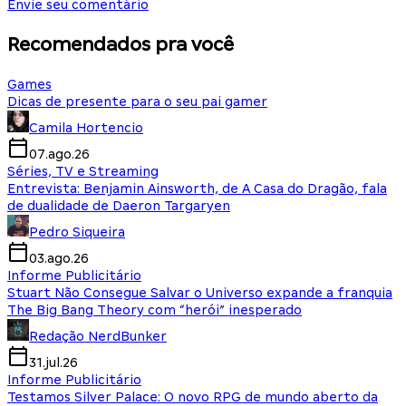
Envie seu comentário
Recomendados pra você
Games
Dicas de presente para o seu pai gamer
Camila Hortencio
07.ago.26
Séries, TV e Streaming
Entrevista: Benjamin Ainsworth, de A Casa do Dragão, fala
de dualidade de Daeron Targaryen
Pedro Siqueira
03.ago.26
Informe Publicitário
Stuart Não Consegue Salvar o Universo expande a franquia
The Big Bang Theory com “herói” inesperado
Redação NerdBunker
31.jul.26
Informe Publicitário
Testamos Silver Palace: O novo RPG de mundo aberto da