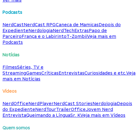
Podcasts
NerdCast
NerdCast RPG
Caneca de Mamicas
Depois do
Expediente
Nerdologia
NerdTech
Extras
Papo de
Parceiro
França e o Labirinto
T-Zombii
Veja mais em
Podcasts
Notícias
Filmes
Séries, TV e
Streaming
Games
Críticas
Entrevistas
Curiosidades e etc.
Veja
mais em Notícias
Vídeos
NerdOffice
NerdPlayer
NerdCast Stories
Nerdologia
Depois
do Expediente
NerdTour
TrailerOffice
Jovem Nerd
Entrevista
Queimando a Língua
Sr. K
Veja mais em Vídeos
Quem somos