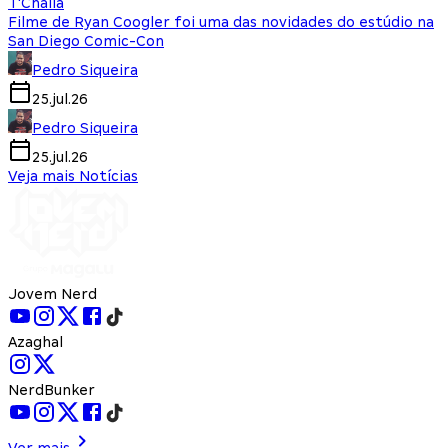
T'Challa
Filme de Ryan Coogler foi uma das novidades do estúdio na
San Diego Comic-Con
Pedro Siqueira
25.jul.26
Pedro Siqueira
25.jul.26
Veja mais Notícias
Jovem Nerd
Azaghal
NerdBunker
Ver mais