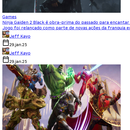
Games
Ninja Gaiden 2 Black é obra-prima do passado para encantar
Jogo foi relançado como parte de novas ações da franquia 
Jeff Kayo
29.jan.25
Jeff Kayo
29.jan.25