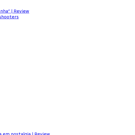
inha” | Review
 shooters
a em nostalgia | Review