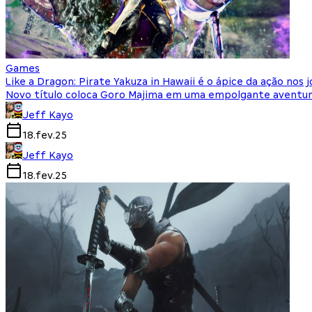
Games
Like a Dragon: Pirate Yakuza in Hawaii é o ápice da ação nos 
Novo título coloca Goro Majima em uma empolgante aventur
Jeff Kayo
18.fev.25
Jeff Kayo
18.fev.25