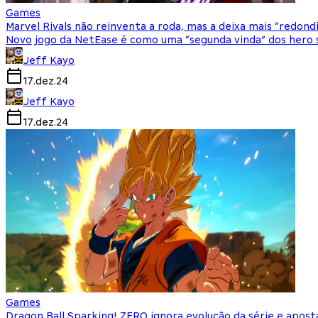
Games
Marvel Rivals não reinventa a roda, mas a deixa mais “redond
Novo jogo da NetEase é como uma “segunda vinda” dos hero
Jeff Kayo
17.dez.24
Jeff Kayo
17.dez.24
Games
Dragon Ball Sparking! ZERO ignora evolução da série e apost