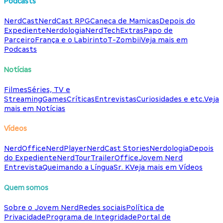
Podcasts
NerdCast
NerdCast RPG
Caneca de Mamicas
Depois do
Expediente
Nerdologia
NerdTech
Extras
Papo de
Parceiro
França e o Labirinto
T-Zombii
Veja mais em
Podcasts
Notícias
Filmes
Séries, TV e
Streaming
Games
Críticas
Entrevistas
Curiosidades e etc.
Veja
mais em Notícias
Vídeos
NerdOffice
NerdPlayer
NerdCast Stories
Nerdologia
Depois
do Expediente
NerdTour
TrailerOffice
Jovem Nerd
Entrevista
Queimando a Língua
Sr. K
Veja mais em Vídeos
Quem somos
Sobre o Jovem Nerd
Redes sociais
Política de
Privacidade
Programa de Integridade
Portal de