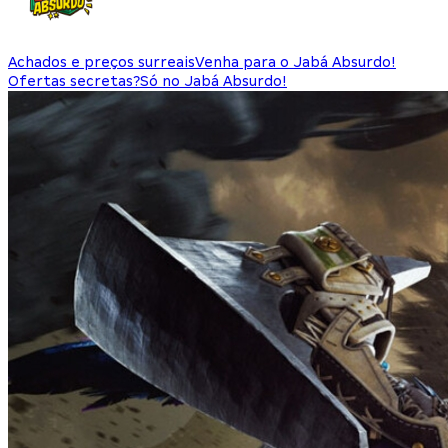
Achados e preços surreais
Venha para o Jabá Absurdo!
Ofertas secretas?
Só no Jabá Absurdo!