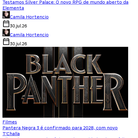
Testamos Silver Palace: O novo RPG de mundo aberto da
Elementa
Camila Hortencio
30.jul.26
Camila Hortencio
30.jul.26
Filmes
Pantera Negra 3 é confirmado para 2028, com novo
T'Challa