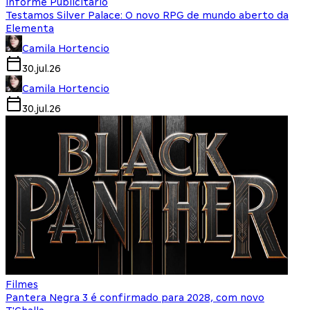
Informe Publicitário
Testamos Silver Palace: O novo RPG de mundo aberto da
Elementa
Camila Hortencio
30.jul.26
Camila Hortencio
30.jul.26
Filmes
Pantera Negra 3 é confirmado para 2028, com novo