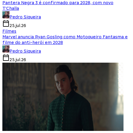
Pantera Negra 3 é confirmado para 2028, com novo
T'Challa
Pedro Siqueira
25.jul.26
Filmes
Marvel anuncia Ryan Gosling como Motoqueiro Fantasma e
filme do anti-herói em 2028
Pedro Siqueira
25.jul.26