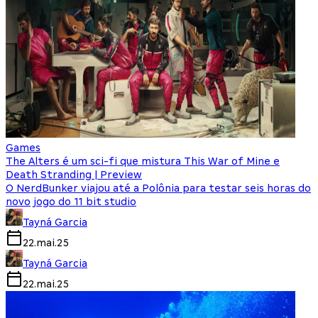
Games
The Alters é um sci-fi que mistura This War of Mine e
Death Stranding | Preview
O NerdBunker viajou até a Polônia para testar seis horas do
novo jogo do 11 bit studio
Tayná Garcia
22.mai.25
Tayná Garcia
22.mai.25