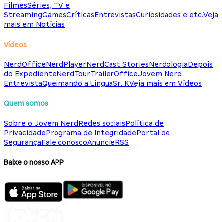
Filmes
Séries, TV e
Streaming
Games
Críticas
Entrevistas
Curiosidades e etc.
Veja
mais em Notícias
Vídeos
NerdOffice
NerdPlayer
NerdCast Stories
Nerdologia
Depois
do Expediente
NerdTour
TrailerOffice
Jovem Nerd
Entrevista
Queimando a Língua
Sr. K
Veja mais em Vídeos
Quem somos
Sobre o Jovem Nerd
Redes sociais
Política de
Privacidade
Programa de Integridade
Portal de
Segurança
Fale conosco
Anuncie
RSS
Baixe o nosso APP