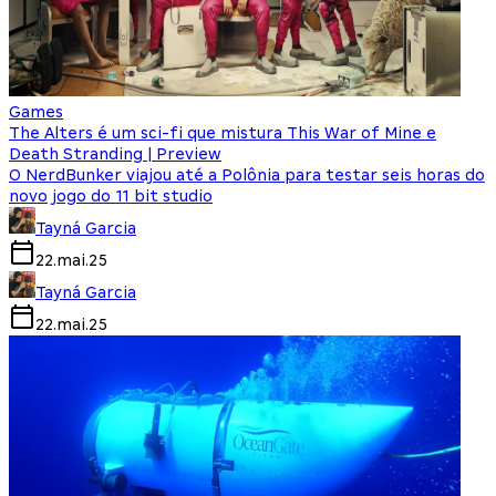
Games
The Alters é um sci-fi que mistura This War of Mine e
Death Stranding | Preview
O NerdBunker viajou até a Polônia para testar seis horas do
novo jogo do 11 bit studio
Tayná Garcia
22.mai.25
Tayná Garcia
22.mai.25