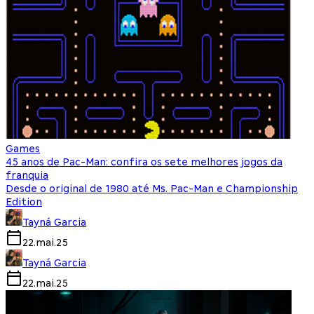
Games
45 anos de Pac-Man: confira os sete melhores jogos da
franquia
Desde o original de 1980 até Ms. Pac-Man e Championship
Edition
Tayná Garcia
22.mai.25
Tayná Garcia
22.mai.25