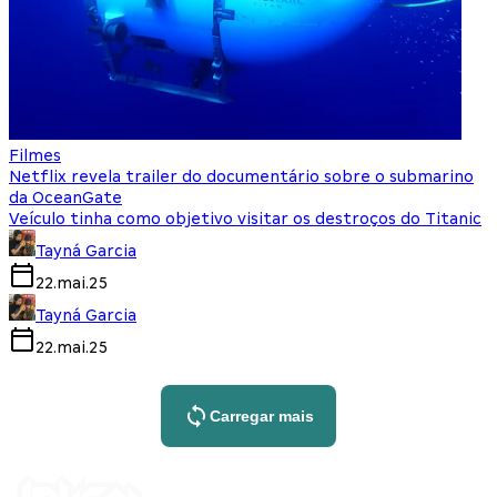
Filmes
Netflix revela trailer do documentário sobre o submarino
da OceanGate
Veículo tinha como objetivo visitar os destroços do Titanic
Tayná Garcia
22.mai.25
Tayná Garcia
22.mai.25
Carregar mais