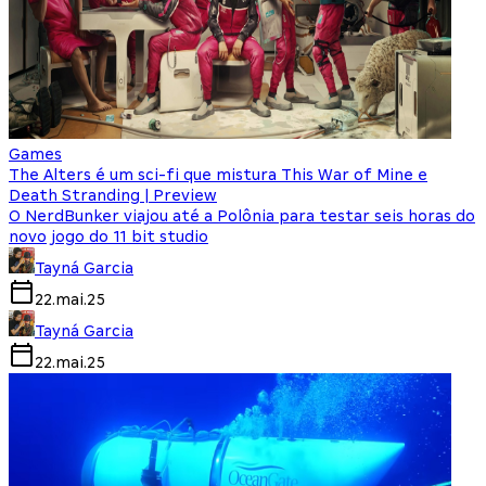
Games
The Alters é um sci-fi que mistura This War of Mine e
Death Stranding | Preview
O NerdBunker viajou até a Polônia para testar seis horas do
novo jogo do 11 bit studio
Tayná Garcia
22.mai.25
Tayná Garcia
22.mai.25