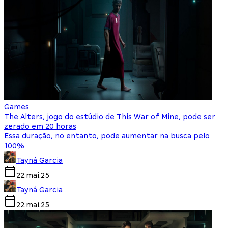
Games
The Alters, jogo do estúdio de This War of Mine, pode ser
zerado em 20 horas
Essa duração, no entanto, pode aumentar na busca pelo
100%
Tayná Garcia
22.mai.25
Tayná Garcia
22.mai.25