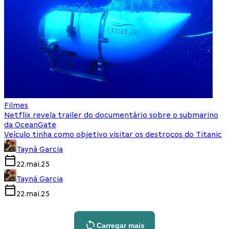
Filmes
Netflix revela trailer do documentário sobre o submarino
da OceanGate
Veículo tinha como objetivo visitar os destroços do Titanic
Tayná Garcia
22.mai.25
Tayná Garcia
22.mai.25
Carregar mais