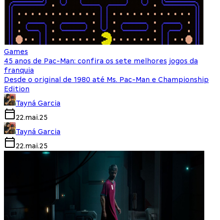
Games
45 anos de Pac-Man: confira os sete melhores jogos da
franquia
Desde o original de 1980 até Ms. Pac-Man e Championship
Edition
Tayná Garcia
22.mai.25
Tayná Garcia
22.mai.25