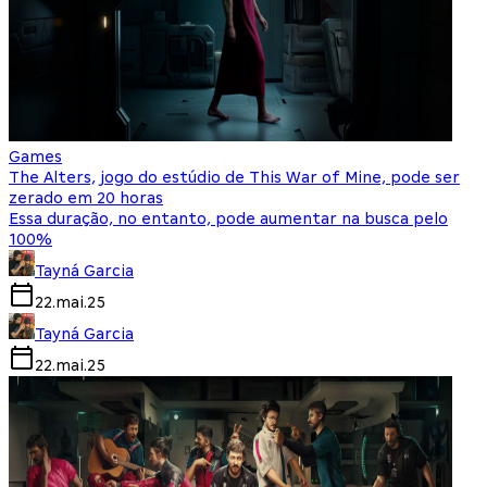
Games
The Alters, jogo do estúdio de This War of Mine, pode ser
zerado em 20 horas
Essa duração, no entanto, pode aumentar na busca pelo
100%
Tayná Garcia
22.mai.25
Tayná Garcia
22.mai.25