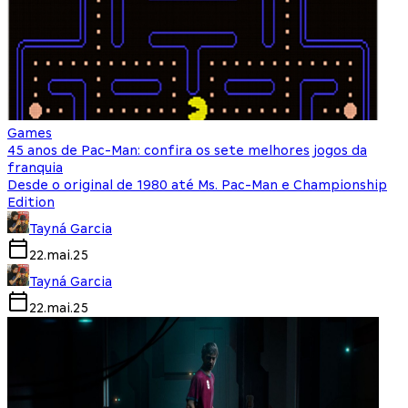
Games
45 anos de Pac-Man: confira os sete melhores jogos da
franquia
Desde o original de 1980 até Ms. Pac-Man e Championship
Edition
Tayná Garcia
22.mai.25
Tayná Garcia
22.mai.25