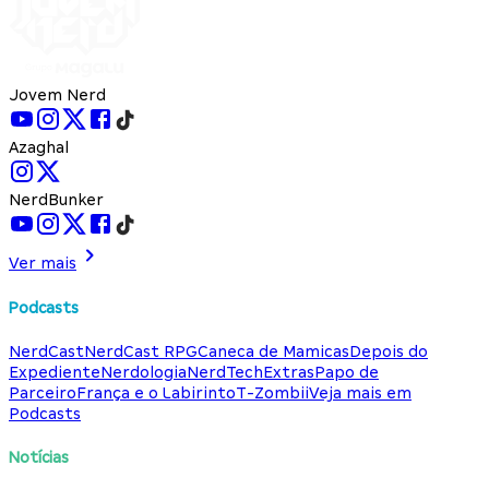
Jovem Nerd
Azaghal
NerdBunker
Ver mais
Podcasts
NerdCast
NerdCast RPG
Caneca de Mamicas
Depois do
Expediente
Nerdologia
NerdTech
Extras
Papo de
Parceiro
França e o Labirinto
T-Zombii
Veja mais em
Podcasts
Notícias