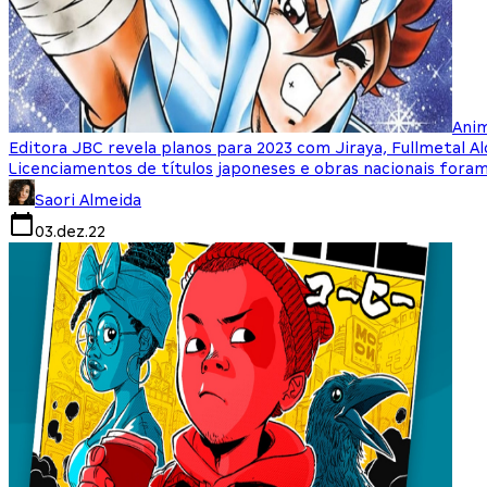
Ani
Editora JBC revela planos para 2023 com Jiraya, Fullmetal A
Licenciamentos de títulos japoneses e obras nacionais fora
Saori Almeida
03.dez.22