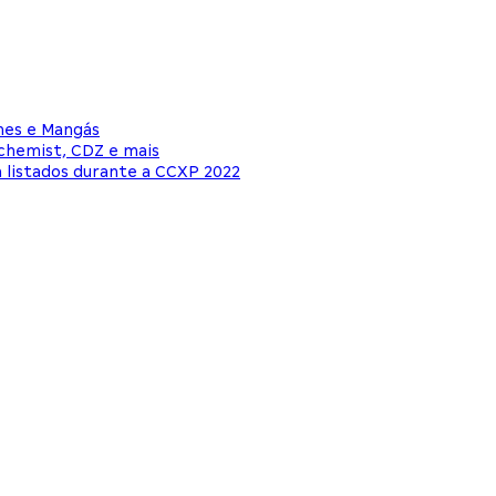
mes e Mangás
lchemist, CDZ e mais
m listados durante a CCXP 2022