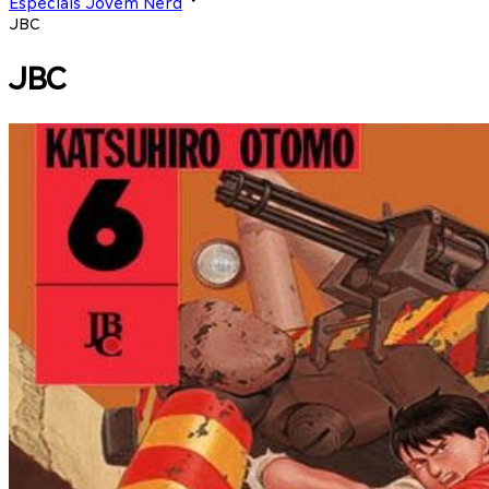
Especiais Jovem Nerd
JBC
JBC