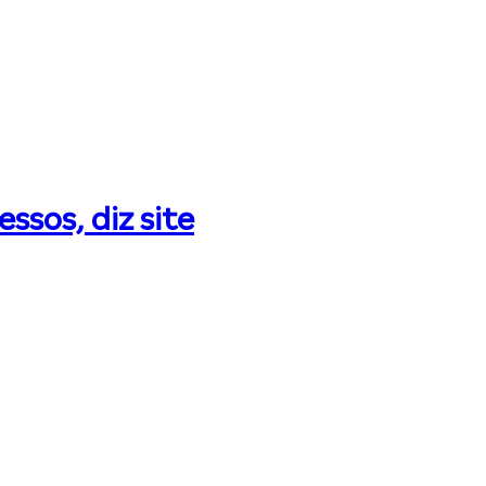
ssos, diz site
C