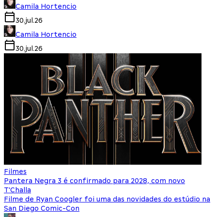
Camila Hortencio
30.jul.26
Camila Hortencio
30.jul.26
Filmes
Pantera Negra 3 é confirmado para 2028, com novo
T'Challa
Filme de Ryan Coogler foi uma das novidades do estúdio na
San Diego Comic-Con