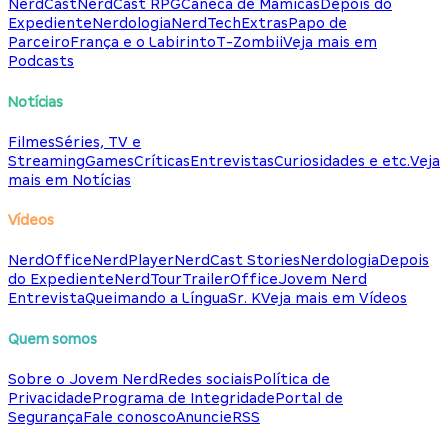
NerdCast
NerdCast RPG
Caneca de Mamicas
Depois do
Expediente
Nerdologia
NerdTech
Extras
Papo de
Parceiro
França e o Labirinto
T-Zombii
Veja mais em
Podcasts
Notícias
Filmes
Séries, TV e
Streaming
Games
Críticas
Entrevistas
Curiosidades e etc.
Veja
mais em Notícias
Vídeos
NerdOffice
NerdPlayer
NerdCast Stories
Nerdologia
Depois
do Expediente
NerdTour
TrailerOffice
Jovem Nerd
Entrevista
Queimando a Língua
Sr. K
Veja mais em Vídeos
Quem somos
Sobre o Jovem Nerd
Redes sociais
Política de
Privacidade
Programa de Integridade
Portal de
Segurança
Fale conosco
Anuncie
RSS