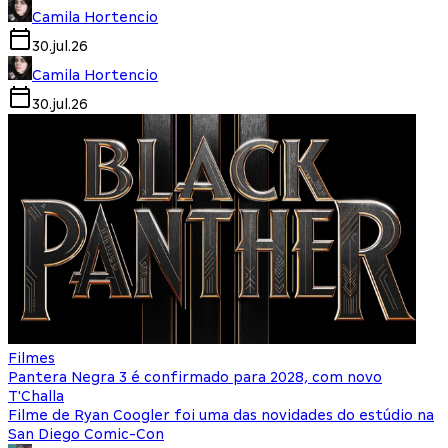
Camila Hortencio
30.jul.26
Camila Hortencio
30.jul.26
Filmes
Pantera Negra 3 é confirmado para 2028, com novo
T'Challa
Filme de Ryan Coogler foi uma das novidades do estúdio na
San Diego Comic-Con