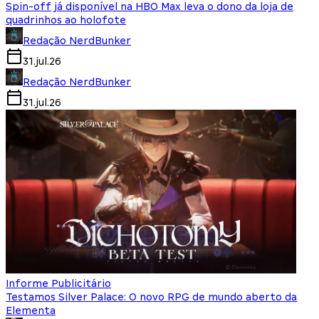
Spin-off já disponível na HBO Max leva o dono da loja de
quadrinhos ao holofote
Redação NerdBunker
31.jul.26
Redação NerdBunker
31.jul.26
Informe Publicitário
Testamos Silver Palace: O novo RPG de mundo aberto da
Elementa