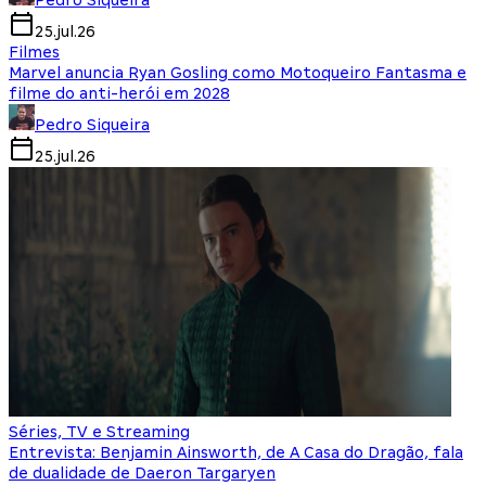
Pedro Siqueira
25.jul.26
Filmes
Marvel anuncia Ryan Gosling como Motoqueiro Fantasma e
filme do anti-herói em 2028
Pedro Siqueira
25.jul.26
Séries, TV e Streaming
Entrevista: Benjamin Ainsworth, de A Casa do Dragão, fala
de dualidade de Daeron Targaryen