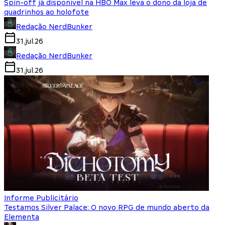
Spin-off já disponível na HBO Max leva o dono da loja de
quadrinhos ao holofote
Redação NerdBunker
31.jul.26
Redação NerdBunker
31.jul.26
Informe Publicitário
Testamos Silver Palace: O novo RPG de mundo aberto da
Elementa