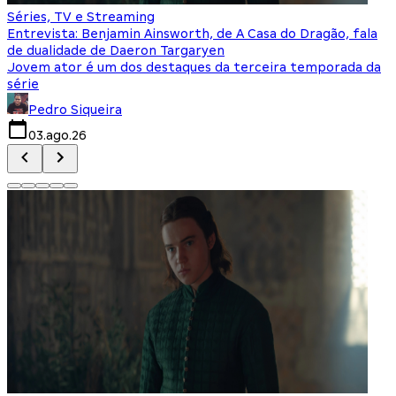
Séries, TV e Streaming
I
Entrevista: Benjamin Ainsworth, de A Casa do Dragão, fala
S
de dualidade de Daeron Targaryen
T
Jovem ator é um dos destaques da terceira temporada da
S
série
q
Pedro Siqueira
03.ago.26