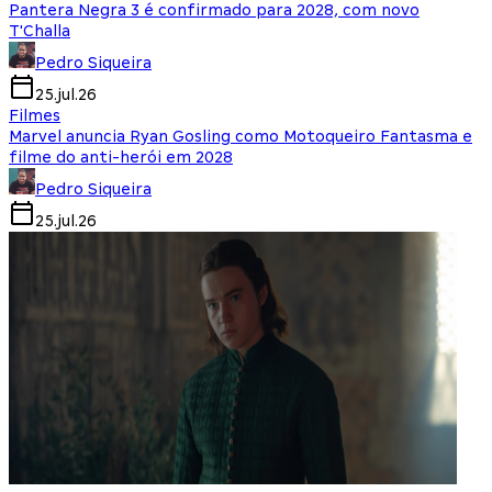
Pantera Negra 3 é confirmado para 2028, com novo
T'Challa
Pedro Siqueira
25.jul.26
Filmes
Marvel anuncia Ryan Gosling como Motoqueiro Fantasma e
filme do anti-herói em 2028
Pedro Siqueira
25.jul.26