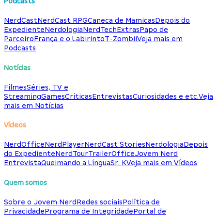
Podcasts
NerdCast
NerdCast RPG
Caneca de Mamicas
Depois do
Expediente
Nerdologia
NerdTech
Extras
Papo de
Parceiro
França e o Labirinto
T-Zombii
Veja mais em
Podcasts
Notícias
Filmes
Séries, TV e
Streaming
Games
Críticas
Entrevistas
Curiosidades e etc.
Veja
mais em Notícias
Vídeos
NerdOffice
NerdPlayer
NerdCast Stories
Nerdologia
Depois
do Expediente
NerdTour
TrailerOffice
Jovem Nerd
Entrevista
Queimando a Língua
Sr. K
Veja mais em Vídeos
Quem somos
Sobre o Jovem Nerd
Redes sociais
Política de
Privacidade
Programa de Integridade
Portal de