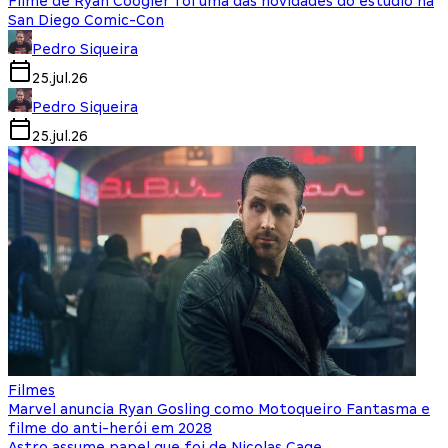
Filme de Ryan Coogler foi uma das novidades do estúdio na
San Diego Comic-Con
Pedro Siqueira
25.jul.26
Pedro Siqueira
25.jul.26
Filmes
Marvel anuncia Ryan Gosling como Motoqueiro Fantasma e
filme do anti-herói em 2028
Astro assume papel que foi de Nicolas Cage