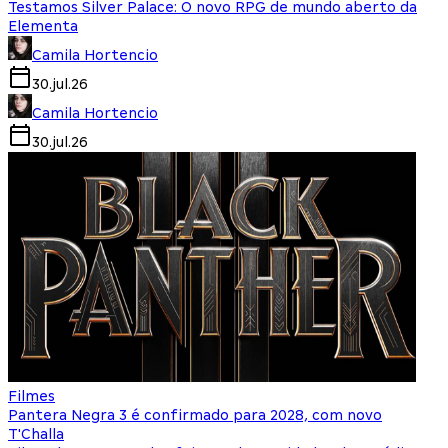
Testamos Silver Palace: O novo RPG de mundo aberto da
Elementa
Camila Hortencio
30.jul.26
Camila Hortencio
30.jul.26
Filmes
Pantera Negra 3 é confirmado para 2028, com novo
T'Challa