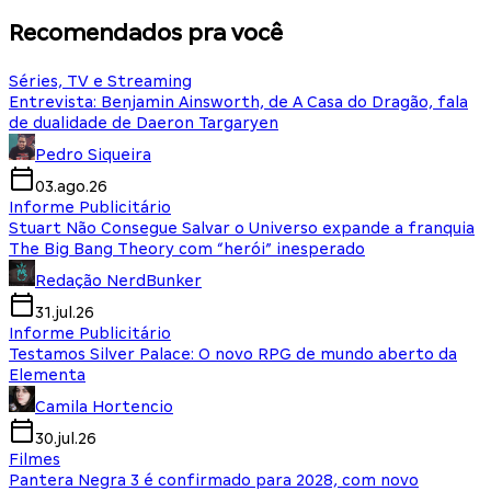
Recomendados pra você
Séries, TV e Streaming
Entrevista: Benjamin Ainsworth, de A Casa do Dragão, fala
de dualidade de Daeron Targaryen
Pedro Siqueira
03.ago.26
Informe Publicitário
Stuart Não Consegue Salvar o Universo expande a franquia
The Big Bang Theory com “herói” inesperado
Redação NerdBunker
31.jul.26
Informe Publicitário
Testamos Silver Palace: O novo RPG de mundo aberto da
Elementa
Camila Hortencio
30.jul.26
Filmes
Pantera Negra 3 é confirmado para 2028, com novo