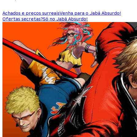
Achados e preços surreais
Venha para o Jabá Absurdo!
Ofertas secretas?
Só no Jabá Absurdo!