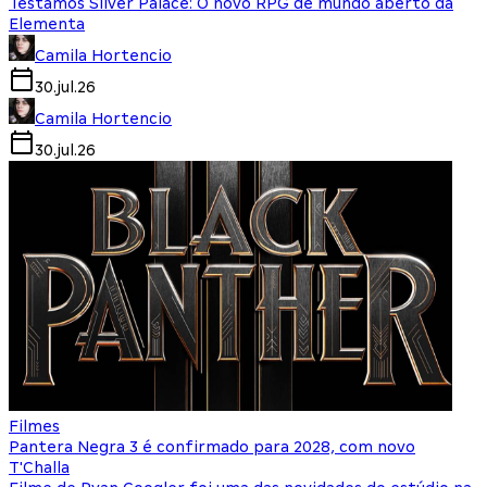
Testamos Silver Palace: O novo RPG de mundo aberto da
Elementa
Camila Hortencio
30.jul.26
Camila Hortencio
30.jul.26
Filmes
Pantera Negra 3 é confirmado para 2028, com novo
T'Challa