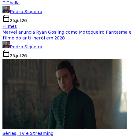
T'Challa
Pedro Siqueira
25.jul.26
Filmes
Marvel anuncia Ryan Gosling como Motoqueiro Fantasma e
filme do anti-herói em 2028
Pedro Siqueira
25.jul.26
Séries, TV e Streaming