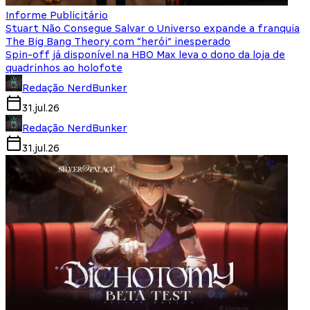
Informe Publicitário
Stuart Não Consegue Salvar o Universo expande a franquia
The Big Bang Theory com “herói” inesperado
Spin-off já disponível na HBO Max leva o dono da loja de
quadrinhos ao holofote
Redação NerdBunker
31.jul.26
Redação NerdBunker
31.jul.26