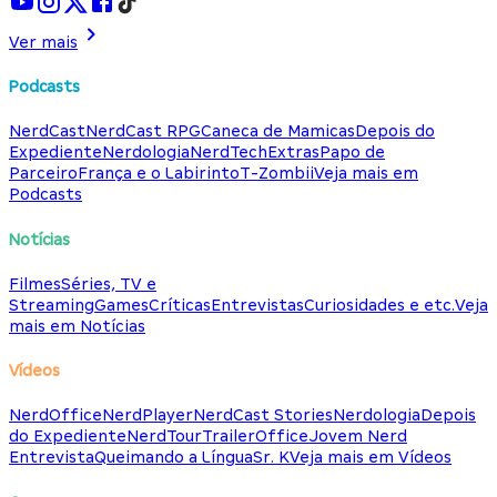
Ver mais
Podcasts
NerdCast
NerdCast RPG
Caneca de Mamicas
Depois do
Expediente
Nerdologia
NerdTech
Extras
Papo de
Parceiro
França e o Labirinto
T-Zombii
Veja mais em
Podcasts
Notícias
Filmes
Séries, TV e
Streaming
Games
Críticas
Entrevistas
Curiosidades e etc.
Veja
mais em Notícias
Vídeos
NerdOffice
NerdPlayer
NerdCast Stories
Nerdologia
Depois
do Expediente
NerdTour
TrailerOffice
Jovem Nerd
Entrevista
Queimando a Língua
Sr. K
Veja mais em Vídeos