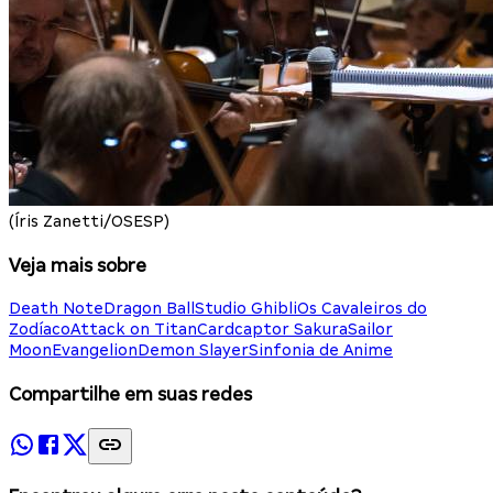
(Íris Zanetti/OSESP)
Veja mais sobre
Death Note
Dragon Ball
Studio Ghibli
Os Cavaleiros do
Zodíaco
Attack on Titan
Cardcaptor Sakura
Sailor
Moon
Evangelion
Demon Slayer
Sinfonia de Anime
Compartilhe em suas redes