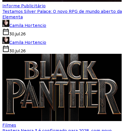
Informe Publicitário
Testamos Silver Palace: O novo RPG de mundo aberto da
Elementa
Camila Hortencio
30.jul.26
Camila Hortencio
30.jul.26
Filmes
Pantera Negra 3 é confirmado para 2028, com novo