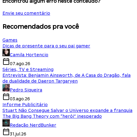
Encontrou algum erro neste conteúdo?
Envie seu comentário
Recomendados pra você
Games
Dicas de presente para o seu pai gamer
Camila Hortencio
07.ago.26
Séries, TV e Streaming
Entrevista: Benjamin Ainsworth, de A Casa do Dragão, fala
de dualidade de Daeron Targaryen
Pedro Siqueira
03.ago.26
Informe Publicitário
Stuart Não Consegue Salvar o Universo expande a franquia
The Big Bang Theory com “herói” inesperado
Redação NerdBunker
31.jul.26