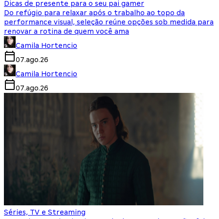
Dicas de presente para o seu pai gamer
Do refúgio para relaxar após o trabalho ao topo da
performance visual, seleção reúne opções sob medida para
renovar a rotina de quem você ama
Camila Hortencio
07.ago.26
Camila Hortencio
07.ago.26
Séries, TV e Streaming