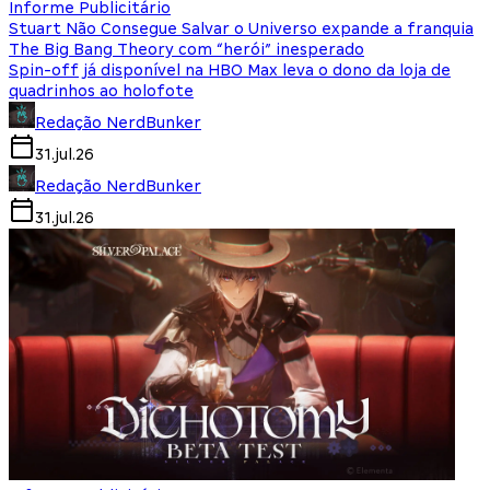
Informe Publicitário
Stuart Não Consegue Salvar o Universo expande a franquia
The Big Bang Theory com “herói” inesperado
Spin-off já disponível na HBO Max leva o dono da loja de
quadrinhos ao holofote
Redação NerdBunker
31.jul.26
Redação NerdBunker
31.jul.26