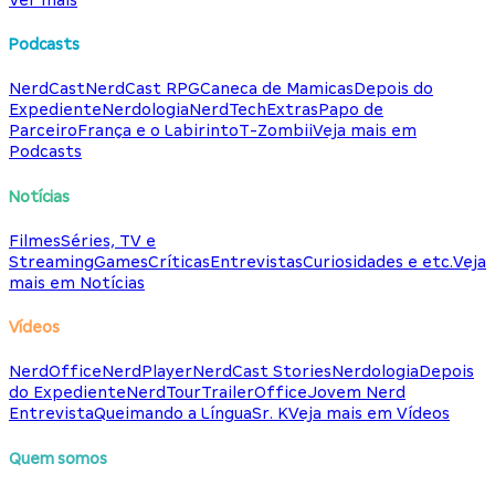
Podcasts
NerdCast
NerdCast RPG
Caneca de Mamicas
Depois do
Expediente
Nerdologia
NerdTech
Extras
Papo de
Parceiro
França e o Labirinto
T-Zombii
Veja mais em
Podcasts
Notícias
Filmes
Séries, TV e
Streaming
Games
Críticas
Entrevistas
Curiosidades e etc.
Veja
mais em Notícias
Vídeos
NerdOffice
NerdPlayer
NerdCast Stories
Nerdologia
Depois
do Expediente
NerdTour
TrailerOffice
Jovem Nerd
Entrevista
Queimando a Língua
Sr. K
Veja mais em Vídeos
Quem somos