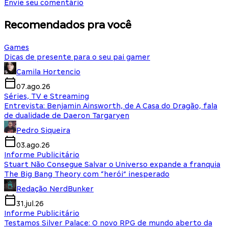
Envie seu comentário
Recomendados pra você
Games
Dicas de presente para o seu pai gamer
Camila Hortencio
07.ago.26
Séries, TV e Streaming
Entrevista: Benjamin Ainsworth, de A Casa do Dragão, fala
de dualidade de Daeron Targaryen
Pedro Siqueira
03.ago.26
Informe Publicitário
Stuart Não Consegue Salvar o Universo expande a franquia
The Big Bang Theory com “herói” inesperado
Redação NerdBunker
31.jul.26
Informe Publicitário
Testamos Silver Palace: O novo RPG de mundo aberto da