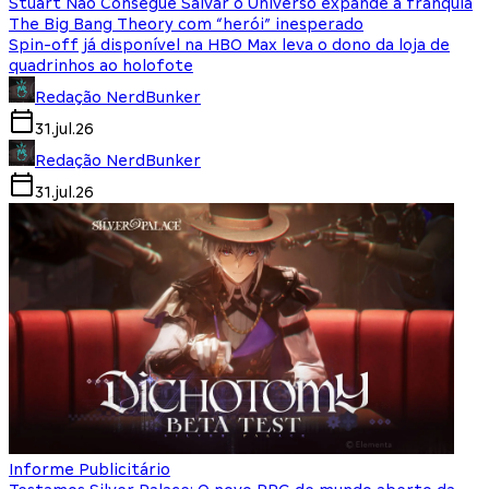
Stuart Não Consegue Salvar o Universo expande a franquia
The Big Bang Theory com “herói” inesperado
Spin-off já disponível na HBO Max leva o dono da loja de
quadrinhos ao holofote
Redação NerdBunker
31.jul.26
Redação NerdBunker
31.jul.26
Informe Publicitário