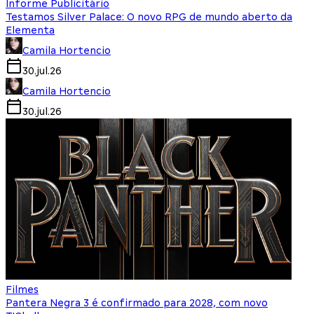
Informe Publicitário
Testamos Silver Palace: O novo RPG de mundo aberto da
Elementa
Camila Hortencio
30.jul.26
Camila Hortencio
30.jul.26
Filmes
Pantera Negra 3 é confirmado para 2028, com novo