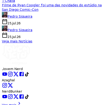
T'Challa
Filme de Ryan Coogler foi uma das novidades do estúdio na
San Diego Comic-Con
Pedro Siqueira
25.jul.26
Pedro Siqueira
25.jul.26
Veja mais Notícias
Jovem Nerd
Azaghal
NerdBunker
Ver mais