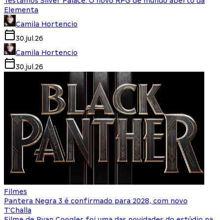
Testamos Silver Palace: O novo RPG de mundo aberto da
Elementa
Camila Hortencio
30.jul.26
Camila Hortencio
30.jul.26
Filmes
Pantera Negra 3 é confirmado para 2028, com novo
T'Challa
Filme de Ryan Coogler foi uma das novidades do estúdio na