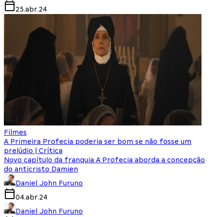
25.abr.24
Filmes
A Primeira Profecia poderia ser bom se não fosse um
prelúdio | Crítica
Novo capítulo da franquia A Profecia aborda a concepção
do anticristo Damien
Daniel John Furuno
04.abr.24
Daniel John Furuno