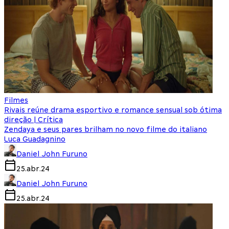
Filmes
Rivais reúne drama esportivo e romance sensual sob ótima
direção | Crítica
Zendaya e seus pares brilham no novo filme do italiano
Luca Guadagnino
Daniel John Furuno
25.abr.24
Daniel John Furuno
25.abr.24