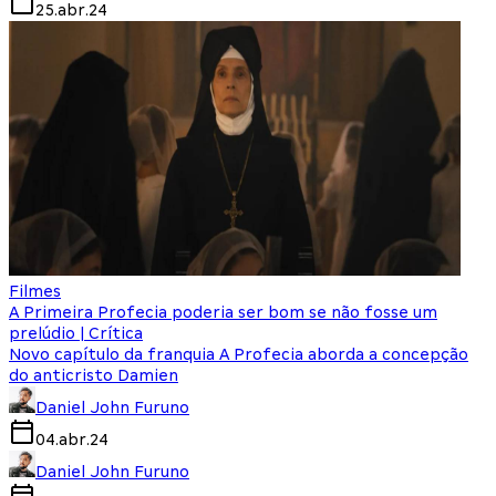
25.abr.24
Filmes
A Primeira Profecia poderia ser bom se não fosse um
prelúdio | Crítica
Novo capítulo da franquia A Profecia aborda a concepção
do anticristo Damien
Daniel John Furuno
04.abr.24
Daniel John Furuno