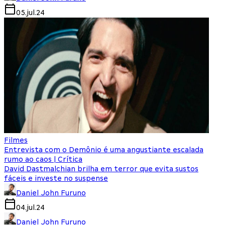
05.jul.24
Filmes
Entrevista com o Demônio é uma angustiante escalada
rumo ao caos | Crítica
David Dastmalchian brilha em terror que evita sustos
fáceis e investe no suspense
Daniel John Furuno
04.jul.24
Daniel John Furuno