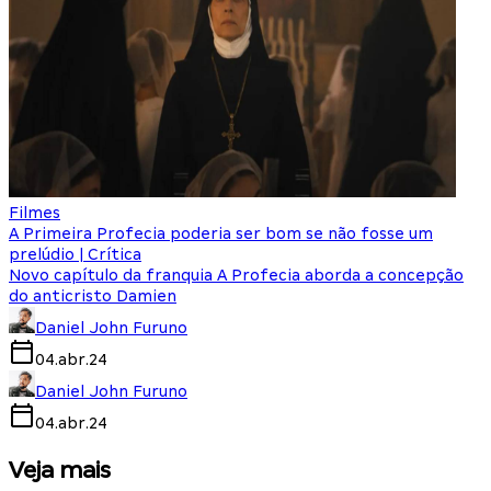
Filmes
A Primeira Profecia poderia ser bom se não fosse um
prelúdio | Crítica
Novo capítulo da franquia A Profecia aborda a concepção
do anticristo Damien
Daniel John Furuno
04.abr.24
Daniel John Furuno
04.abr.24
Veja mais