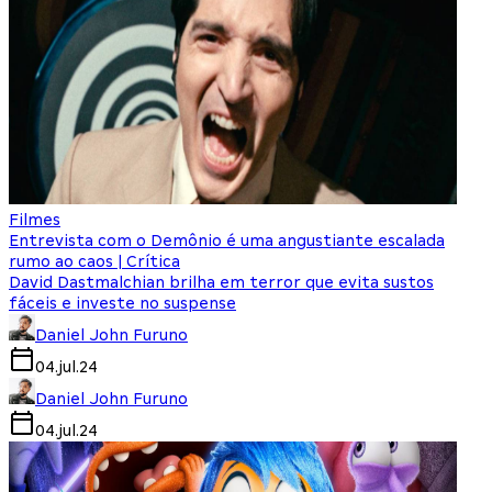
Filmes
Entrevista com o Demônio é uma angustiante escalada
rumo ao caos | Crítica
David Dastmalchian brilha em terror que evita sustos
fáceis e investe no suspense
Daniel John Furuno
04.jul.24
Daniel John Furuno
04.jul.24