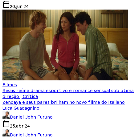
20.jun.24
Filmes
Rivais reúne drama esportivo e romance sensual sob ótima
direção | Crítica
Zendaya e seus pares brilham no novo filme do italiano
Luca Guadagnino
Daniel John Furuno
25.abr.24
Daniel John Furuno