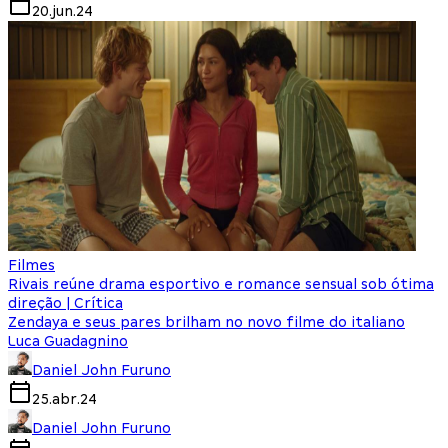
20.jun.24
Filmes
Rivais reúne drama esportivo e romance sensual sob ótima
direção | Crítica
Zendaya e seus pares brilham no novo filme do italiano
Luca Guadagnino
Daniel John Furuno
25.abr.24
Daniel John Furuno