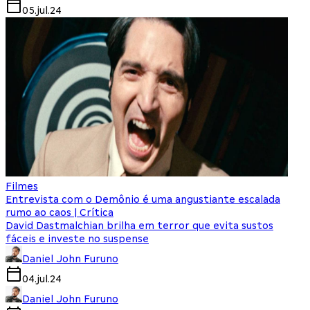
05.jul.24
Filmes
Entrevista com o Demônio é uma angustiante escalada
rumo ao caos | Crítica
David Dastmalchian brilha em terror que evita sustos
fáceis e investe no suspense
Daniel John Furuno
04.jul.24
Daniel John Furuno