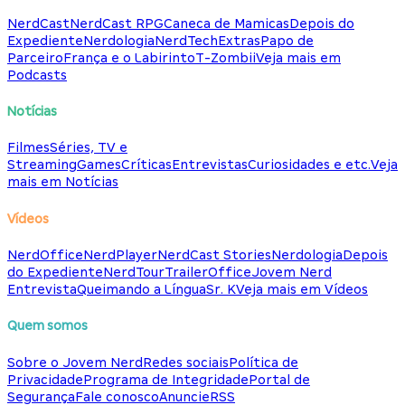
NerdCast
NerdCast RPG
Caneca de Mamicas
Depois do
Expediente
Nerdologia
NerdTech
Extras
Papo de
Parceiro
França e o Labirinto
T-Zombii
Veja mais em
Podcasts
Notícias
Filmes
Séries, TV e
Streaming
Games
Críticas
Entrevistas
Curiosidades e etc.
Veja
mais em Notícias
Vídeos
NerdOffice
NerdPlayer
NerdCast Stories
Nerdologia
Depois
do Expediente
NerdTour
TrailerOffice
Jovem Nerd
Entrevista
Queimando a Língua
Sr. K
Veja mais em Vídeos
Quem somos
Sobre o Jovem Nerd
Redes sociais
Política de
Privacidade
Programa de Integridade
Portal de
Segurança
Fale conosco
Anuncie
RSS