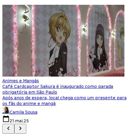
Animes e Mangás
C
Café Cardcaptor Sakura é inaugurado como parada
P
obrigatória em São Paulo
e
Após anos de espera, local chega como um presente para
T
os fãs do anime e mangá
d
Camila Sousa
21.mai.25