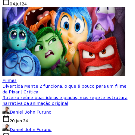
04.jul.24
Filmes
Divertida Mente 2 funciona, o que é pouco para um filme
da Pixar | Crítica
Roteiro reúne boas ideias e piadas, mas repete estrutura
narrativa da animação original
Daniel John Furuno
20.jun.24
Daniel John Furuno