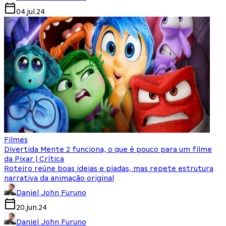
04.jul.24
Filmes
Divertida Mente 2 funciona, o que é pouco para um filme
da Pixar | Crítica
Roteiro reúne boas ideias e piadas, mas repete estrutura
narrativa da animação original
Daniel John Furuno
20.jun.24
Daniel John Furuno