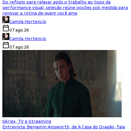
Do refúgio para relaxar após o trabalho ao topo da
performance visual, seleção reúne opções sob medida para
renovar a rotina de quem você ama
Camila Hortencio
07.ago.26
Camila Hortencio
07.ago.26
Séries, TV e Streaming
Entrevista: Benjamin Ainsworth, de A Casa do Dragão, fala