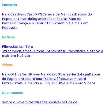
Podcasts
NerdCast
NerdCast RPG
Caneca de Mamicas
Depois do
Expediente
Nerdologia
NerdTech
Extras
Papo de
Parceiro
França e o Labirinto
T-Zombii
Veja mais em
Podcasts
Notícias
Filmes
Séries, TV e
Streaming
Games
Críticas
Entrevistas
Curiosidades e etc.
Veja
mais em Notícias
Vídeos
NerdOffice
NerdPlayer
NerdCast Stories
Nerdologia
Depois
do Expediente
NerdTour
TrailerOffice
Jovem Nerd
Entrevista
Queimando a Língua
Sr. K
Veja mais em Vídeos
Quem somos
Sobre o Jovem Nerd
Redes sociais
Política de