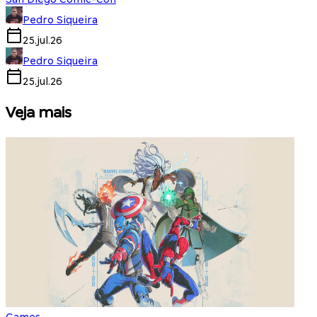
Pedro Siqueira
25.jul.26
Pedro Siqueira
25.jul.26
Veja mais
Games
S