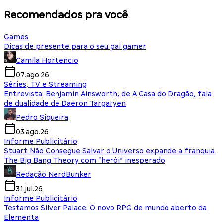
Recomendados pra você
Games
Dicas de presente para o seu pai gamer
Camila Hortencio
07.ago.26
Séries, TV e Streaming
Entrevista: Benjamin Ainsworth, de A Casa do Dragão, fala
de dualidade de Daeron Targaryen
Pedro Siqueira
03.ago.26
Informe Publicitário
Stuart Não Consegue Salvar o Universo expande a franquia
The Big Bang Theory com “herói” inesperado
Redação NerdBunker
31.jul.26
Informe Publicitário
Testamos Silver Palace: O novo RPG de mundo aberto da
Elementa