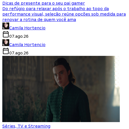
Dicas de presente para o seu pai gamer
Do refúgio para relaxar após o trabalho ao topo da
performance visual, seleção reúne opções sob medida para
renovar a rotina de quem você ama
Camila Hortencio
07.ago.26
Camila Hortencio
07.ago.26
Séries, TV e Streaming