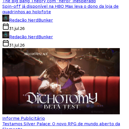
The Big Bang Theory com “herói” inesperado
Spin-off já disponível na HBO Max leva o dono da loja de
quadrinhos ao holofote
Redação NerdBunker
31.jul.26
Redação NerdBunker
31.jul.26
Informe Publicitário
Testamos Silver Palace: O novo RPG de mundo aberto da