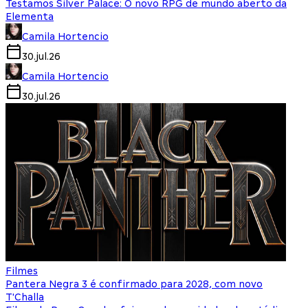
Testamos Silver Palace: O novo RPG de mundo aberto da
Elementa
Camila Hortencio
30.jul.26
Camila Hortencio
30.jul.26
Filmes
Pantera Negra 3 é confirmado para 2028, com novo
T'Challa