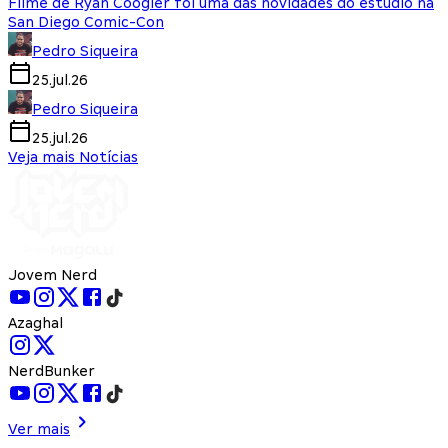
Filme de Ryan Coogler foi uma das novidades do estúdio na
San Diego Comic-Con
Pedro Siqueira
25.jul.26
Pedro Siqueira
25.jul.26
Veja mais Notícias
Jovem Nerd
Azaghal
NerdBunker
Ver mais