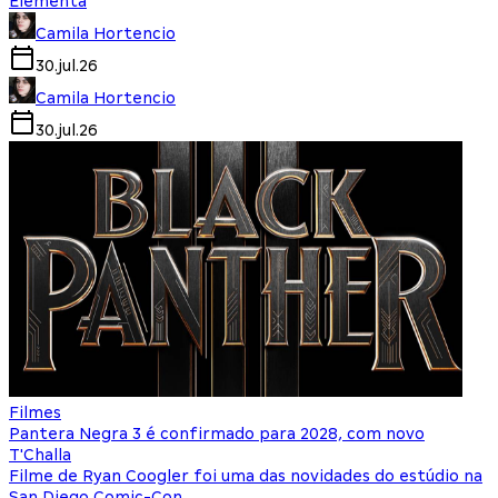
Elementa
Camila Hortencio
30.jul.26
Camila Hortencio
30.jul.26
Filmes
Pantera Negra 3 é confirmado para 2028, com novo
T'Challa
Filme de Ryan Coogler foi uma das novidades do estúdio na
San Diego Comic-Con