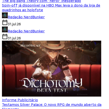
The Big Bang Theory com “herói” inesperado
Spin-off já disponível na HBO Max leva o dono da loja de
quadrinhos ao holofote
Redação NerdBunker
31.jul.26
Redação NerdBunker
31.jul.26
Informe Publicitário
Testamos Silver Palace: O novo RPG de mundo aberto da