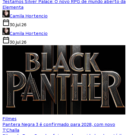
Testamos Silver Palace: O novo RPG de mundo aberto da
Elementa
Camila Hortencio
30.jul.26
Camila Hortencio
30.jul.26
Filmes
Pantera Negra 3 é confirmado para 2028, com novo
T'Challa