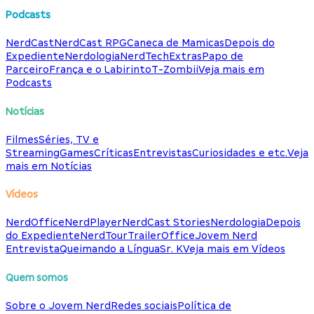
Podcasts
NerdCast
NerdCast RPG
Caneca de Mamicas
Depois do
Expediente
Nerdologia
NerdTech
Extras
Papo de
Parceiro
França e o Labirinto
T-Zombii
Veja mais em
Podcasts
Notícias
Filmes
Séries, TV e
Streaming
Games
Críticas
Entrevistas
Curiosidades e etc.
Veja
mais em Notícias
Vídeos
NerdOffice
NerdPlayer
NerdCast Stories
Nerdologia
Depois
do Expediente
NerdTour
TrailerOffice
Jovem Nerd
Entrevista
Queimando a Língua
Sr. K
Veja mais em Vídeos
Quem somos
Sobre o Jovem Nerd
Redes sociais
Política de