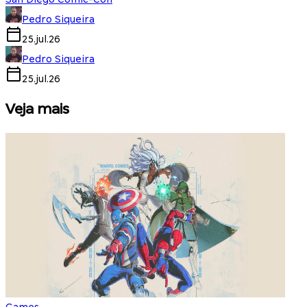
Pedro Siqueira
25.jul.26
Pedro Siqueira
25.jul.26
Veja mais
Games
S