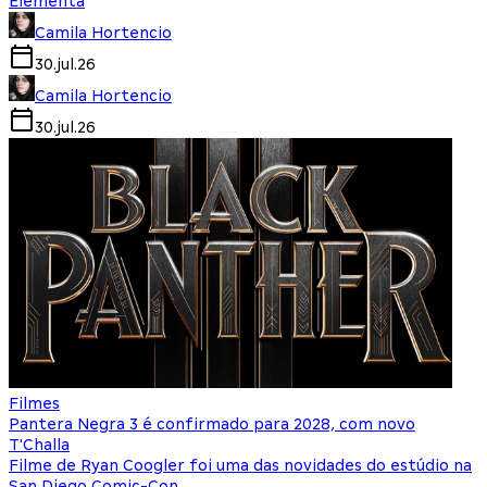
Elementa
Camila Hortencio
30.jul.26
Camila Hortencio
30.jul.26
Filmes
Pantera Negra 3 é confirmado para 2028, com novo
T'Challa
Filme de Ryan Coogler foi uma das novidades do estúdio na
San Diego Comic-Con