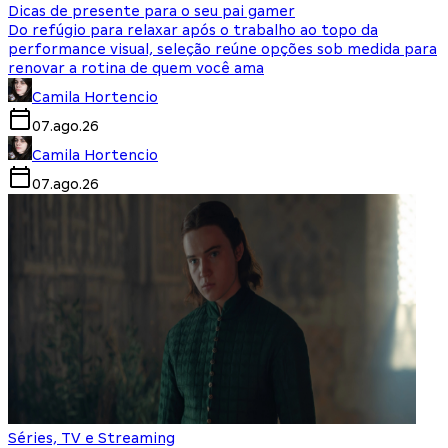
Dicas de presente para o seu pai gamer
Do refúgio para relaxar após o trabalho ao topo da
performance visual, seleção reúne opções sob medida para
renovar a rotina de quem você ama
Camila Hortencio
07.ago.26
Camila Hortencio
07.ago.26
Séries, TV e Streaming