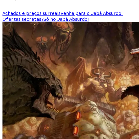
Achados e preços surreais
Venha para o Jabá Absurdo!
Ofertas secretas?
Só no Jabá Absurdo!