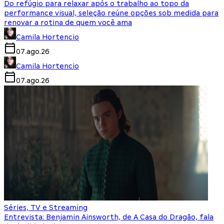
Do refúgio para relaxar após o trabalho ao topo da
performance visual, seleção reúne opções sob medida para
renovar a rotina de quem você ama
Camila Hortencio
07.ago.26
Camila Hortencio
07.ago.26
Séries, TV e Streaming
Entrevista: Benjamin Ainsworth, de A Casa do Dragão, fala