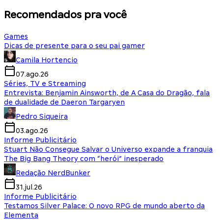
Recomendados pra você
Games
Dicas de presente para o seu pai gamer
Camila Hortencio
07.ago.26
Séries, TV e Streaming
Entrevista: Benjamin Ainsworth, de A Casa do Dragão, fala
de dualidade de Daeron Targaryen
Pedro Siqueira
03.ago.26
Informe Publicitário
Stuart Não Consegue Salvar o Universo expande a franquia
The Big Bang Theory com “herói” inesperado
Redação NerdBunker
31.jul.26
Informe Publicitário
Testamos Silver Palace: O novo RPG de mundo aberto da
Elementa