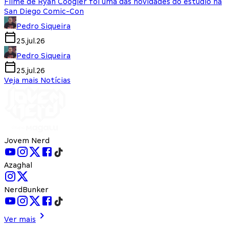
Filme de Ryan Coogler foi uma das novidades do estúdio na
San Diego Comic-Con
Pedro Siqueira
25.jul.26
Pedro Siqueira
25.jul.26
Veja mais Notícias
Jovem Nerd
Azaghal
NerdBunker
Ver mais