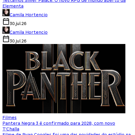
Testamos Silver Palace: O novo RPG de mundo aberto da
Elementa
Camila Hortencio
30.jul.26
Camila Hortencio
30.jul.26
Filmes
Pantera Negra 3 é confirmado para 2028, com novo
T'Challa
Filme de Ryan Coogler foi uma das novidades do estúdio na