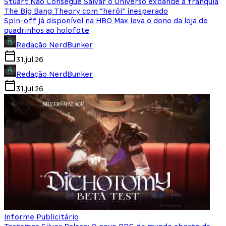
Stuart Não Consegue Salvar o Universo expande a franquia
The Big Bang Theory com “herói” inesperado
Spin-off já disponível na HBO Max leva o dono da loja de
quadrinhos ao holofote
Redação NerdBunker
31.jul.26
Redação NerdBunker
31.jul.26
Informe Publicitário