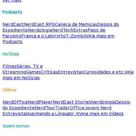
Podcasts
NerdCast
NerdCast RPG
Caneca de Mamicas
Depois do
Expediente
Nerdologia
NerdTech
Extras
Papo de
Parceiro
França e o Labirinto
T-Zombii
Veja mais em
Podcasts
Notícias
Filmes
Séries, TV e
Streaming
Games
Críticas
Entrevistas
Curiosidades e etc.
Veja
mais em Notícias
Vídeos
NerdOffice
NerdPlayer
NerdCast Stories
Nerdologia
Depois
do Expediente
NerdTour
TrailerOffice
Jovem Nerd
Entrevista
Queimando a Língua
Sr. K
Veja mais em Vídeos
Quem somos