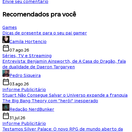
Envie seu comentário
Recomendados pra você
Games
Dicas de presente para o seu pai gamer
Camila Hortencio
07.ago.26
Séries, TV e Streaming
Entrevista: Benjamin Ainsworth, de A Casa do Dragão, fala
de dualidade de Daeron Targaryen
Pedro Siqueira
03.ago.26
Informe Publicitário
Stuart Não Consegue Salvar o Universo expande a franquia
The Big Bang Theory com “herói” inesperado
Redação NerdBunker
31.jul.26
Informe Publicitário
Testamos Silver Palace: O novo RPG de mundo aberto da