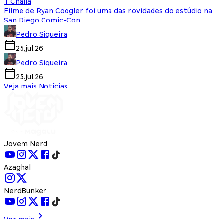
T'Challa
Filme de Ryan Coogler foi uma das novidades do estúdio na
San Diego Comic-Con
Pedro Siqueira
25.jul.26
Pedro Siqueira
25.jul.26
Veja mais Notícias
Jovem Nerd
Azaghal
NerdBunker
Ver mais