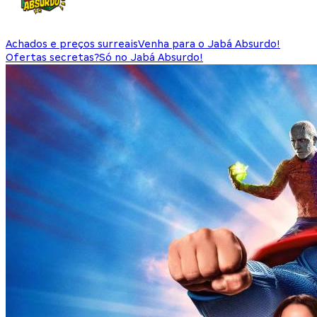
Achados e preços surreais
Venha para o Jabá Absurdo!
Ofertas secretas?
Só no Jabá Absurdo!