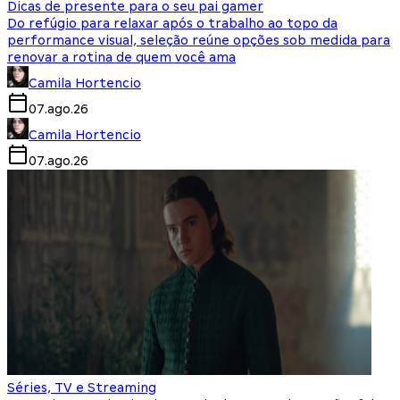
Dicas de presente para o seu pai gamer
Do refúgio para relaxar após o trabalho ao topo da
performance visual, seleção reúne opções sob medida para
renovar a rotina de quem você ama
Camila Hortencio
07.ago.26
Camila Hortencio
07.ago.26
Séries, TV e Streaming