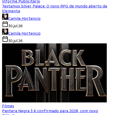
Informe Publicitário
Testamos Silver Palace: O novo RPG de mundo aberto da
Elementa
Camila Hortencio
30.jul.26
Camila Hortencio
30.jul.26
Filmes
Pantera Negra 3 é confirmado para 2028, com novo