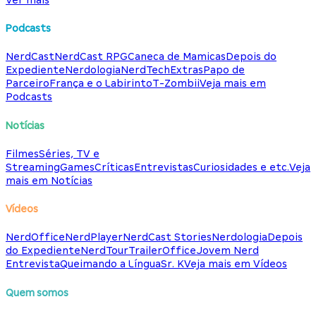
Podcasts
NerdCast
NerdCast RPG
Caneca de Mamicas
Depois do
Expediente
Nerdologia
NerdTech
Extras
Papo de
Parceiro
França e o Labirinto
T-Zombii
Veja mais em
Podcasts
Notícias
Filmes
Séries, TV e
Streaming
Games
Críticas
Entrevistas
Curiosidades e etc.
Veja
mais em Notícias
Vídeos
NerdOffice
NerdPlayer
NerdCast Stories
Nerdologia
Depois
do Expediente
NerdTour
TrailerOffice
Jovem Nerd
Entrevista
Queimando a Língua
Sr. K
Veja mais em Vídeos
Quem somos