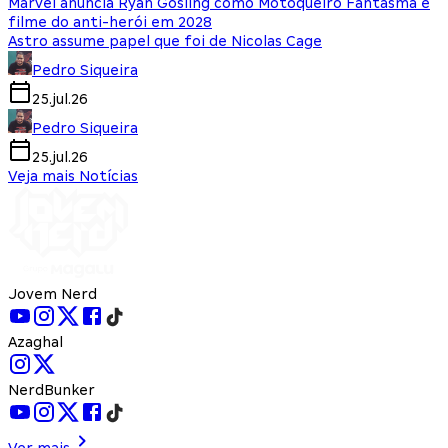
Marvel anuncia Ryan Gosling como Motoqueiro Fantasma e
filme do anti-herói em 2028
Astro assume papel que foi de Nicolas Cage
Pedro Siqueira
25.jul.26
Pedro Siqueira
25.jul.26
Veja mais Notícias
Jovem Nerd
Azaghal
NerdBunker
Ver mais