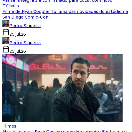
Pantera Negra 3 é confirmado para 2028, com novo
T'Challa
Filme de Ryan Coogler foi uma das novidades do estúdio na
San Diego Comic-Con
Pedro Siqueira
25.jul.26
Pedro Siqueira
25.jul.26
Filmes
Marvel anuncia Ryan Gosling como Motoqueiro Fantasma e