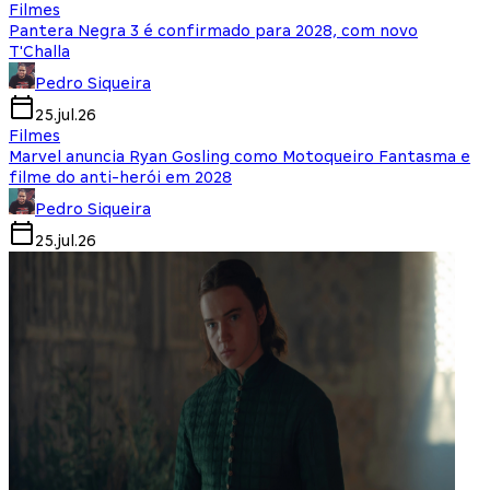
Filmes
Pantera Negra 3 é confirmado para 2028, com novo
T'Challa
Pedro Siqueira
25.jul.26
Filmes
Marvel anuncia Ryan Gosling como Motoqueiro Fantasma e
filme do anti-herói em 2028
Pedro Siqueira
25.jul.26