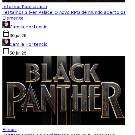
Informe Publicitário
Testamos Silver Palace: O novo RPG de mundo aberto da
Elementa
Camila Hortencio
30.jul.26
Camila Hortencio
30.jul.26
Filmes