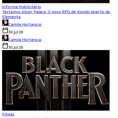
Informe Publicitário
Testamos Silver Palace: O novo RPG de mundo aberto da
Elementa
Camila Hortencio
30.jul.26
Camila Hortencio
30.jul.26
Filmes