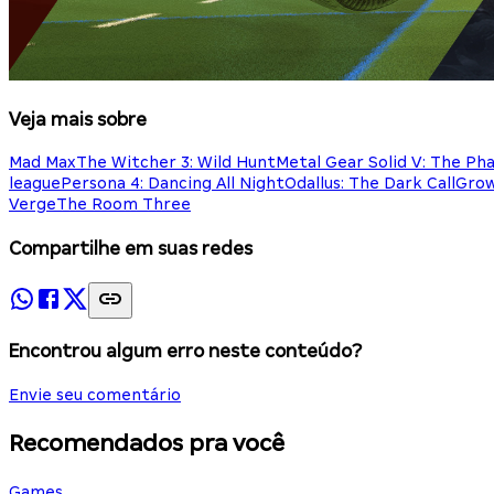
Veja mais sobre
Mad Max
The Witcher 3: Wild Hunt
Metal Gear Solid V: The Ph
league
Persona 4: Dancing All Night
Odallus: The Dark Call
Gro
Verge
The Room Three
Compartilhe em suas redes
Encontrou algum erro neste conteúdo?
Envie seu comentário
Recomendados pra você
Games