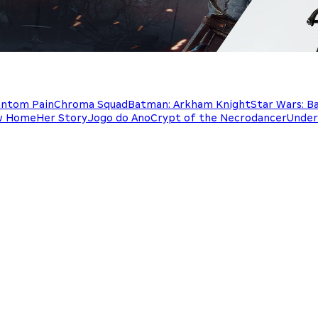
antom Pain
Chroma Squad
Batman: Arkham Knight
Star Wars: B
w Home
Her Story
Jogo do Ano
Crypt of the Necrodancer
Under