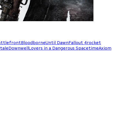
attlefront
Bloodborne
Until Dawn
Fallout 4
rocket
tale
Downwell
Lovers in a Dangerous Spacetime
Axiom