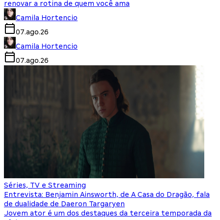
renovar a rotina de quem você ama
Camila Hortencio
07.ago.26
Camila Hortencio
07.ago.26
Séries, TV e Streaming
Entrevista: Benjamin Ainsworth, de A Casa do Dragão, fala
de dualidade de Daeron Targaryen
Jovem ator é um dos destaques da terceira temporada da