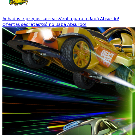
Achados e preços surreais
Venha para o Jabá Absurdo!
Ofertas secretas?
Só no Jabá Absurdo!