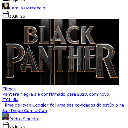
Camila Hortencio
30.jul.26
Filmes
Pantera Negra 3 é confirmado para 2028, com novo
T'Challa
Filme de Ryan Coogler foi uma das novidades do estúdio na
San Diego Comic-Con
Pedro Siqueira
25.jul.26