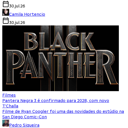
30.jul.26
Camila Hortencio
30.jul.26
Filmes
Pantera Negra 3 é confirmado para 2028, com novo
T'Challa
Filme de Ryan Coogler foi uma das novidades do estúdio na
San Diego Comic-Con
Pedro Siqueira