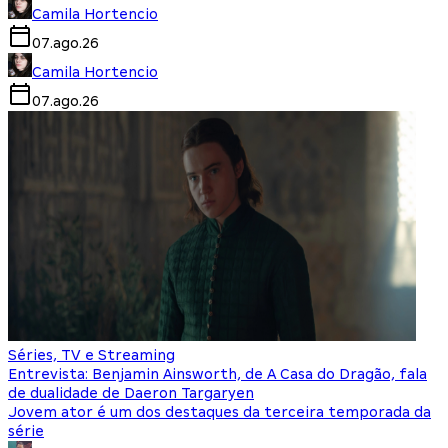
Camila Hortencio
07.ago.26
Camila Hortencio
07.ago.26
Séries, TV e Streaming
Entrevista: Benjamin Ainsworth, de A Casa do Dragão, fala
de dualidade de Daeron Targaryen
Jovem ator é um dos destaques da terceira temporada da
série