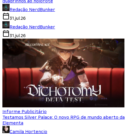
quadrinhos ao holofote
Redação NerdBunker
31.jul.26
Redação NerdBunker
31.jul.26
Informe Publicitário
Testamos Silver Palace: O novo RPG de mundo aberto da
Elementa
Camila Hortencio