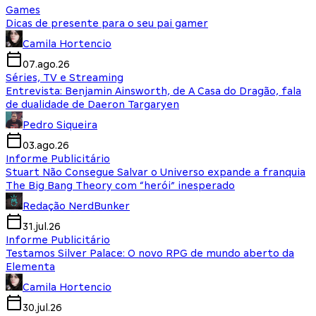
Games
Dicas de presente para o seu pai gamer
Camila Hortencio
07.ago.26
Séries, TV e Streaming
Entrevista: Benjamin Ainsworth, de A Casa do Dragão, fala
de dualidade de Daeron Targaryen
Pedro Siqueira
03.ago.26
Informe Publicitário
Stuart Não Consegue Salvar o Universo expande a franquia
The Big Bang Theory com “herói” inesperado
Redação NerdBunker
31.jul.26
Informe Publicitário
Testamos Silver Palace: O novo RPG de mundo aberto da
Elementa
Camila Hortencio
30.jul.26