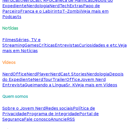
NerdCast
NerdCast RPG
Caneca de Mamicas
Depois do
Expediente
Nerdologia
NerdTech
Extras
Papo de
Parceiro
França e o Labirinto
T-Zombii
Veja mais em
Podcasts
Notícias
Filmes
Séries, TV e
Streaming
Games
Críticas
Entrevistas
Curiosidades e etc.
Veja
mais em Notícias
Vídeos
NerdOffice
NerdPlayer
NerdCast Stories
Nerdologia
Depois
do Expediente
NerdTour
TrailerOffice
Jovem Nerd
Entrevista
Queimando a Língua
Sr. K
Veja mais em Vídeos
Quem somos
Sobre o Jovem Nerd
Redes sociais
Política de
Privacidade
Programa de Integridade
Portal de
Segurança
Fale conosco
Anuncie
RSS