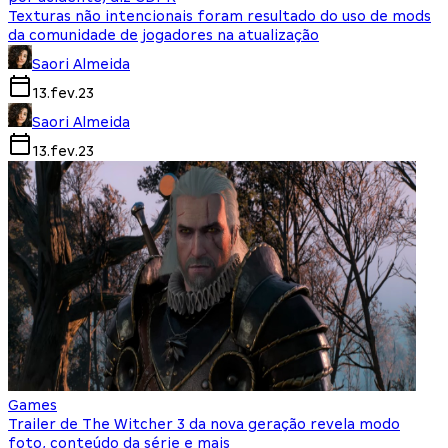
Texturas não intencionais foram resultado do uso de mods
da comunidade de jogadores na atualização
Saori Almeida
13.fev.23
Saori Almeida
13.fev.23
Games
Trailer de The Witcher 3 da nova geração revela modo
foto, conteúdo da série e mais