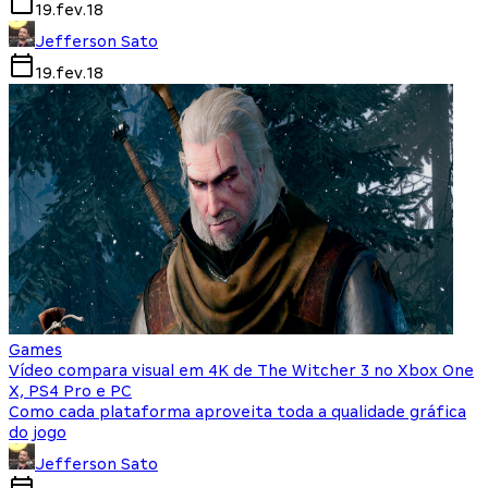
19.fev.18
Jefferson Sato
19.fev.18
Games
Vídeo compara visual em 4K de The Witcher 3 no Xbox One
X, PS4 Pro e PC
Como cada plataforma aproveita toda a qualidade gráfica
do jogo
Jefferson Sato