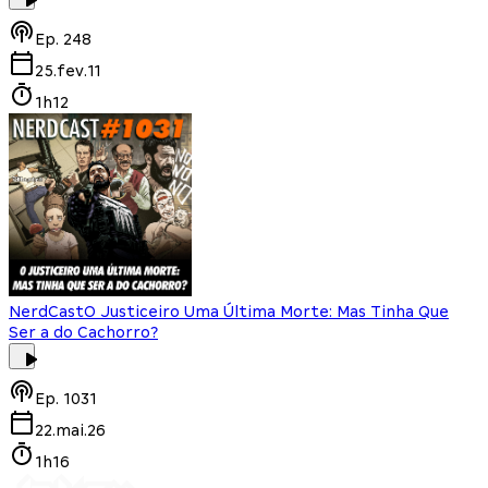
Ep.
248
25.fev.11
1h12
NerdCast
O Justiceiro Uma Última Morte: Mas Tinha Que
Ser a do Cachorro?
Ep.
1031
22.mai.26
1h16