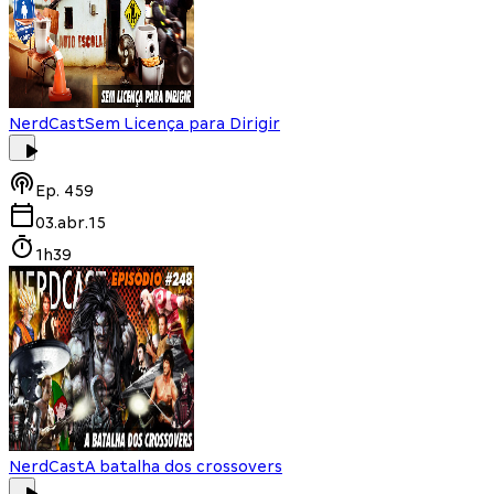
NerdCast
Sem Licença para Dirigir
Ep.
459
03.abr.15
1h39
NerdCast
A batalha dos crossovers