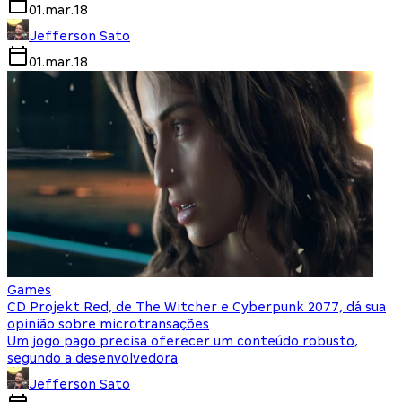
01.mar.18
Jefferson Sato
01.mar.18
Games
CD Projekt Red, de The Witcher e Cyberpunk 2077, dá sua
opinião sobre microtransações
Um jogo pago precisa oferecer um conteúdo robusto,
segundo a desenvolvedora
Jefferson Sato