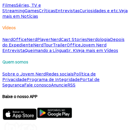
Filmes
Séries, TV e
Streaming
Games
Críticas
Entrevistas
Curiosidades e etc.
Veja
mais em Notícias
Vídeos
NerdOffice
NerdPlayer
NerdCast Stories
Nerdologia
Depois
do Expediente
NerdTour
TrailerOffice
Jovem Nerd
Entrevista
Queimando a Língua
Sr. K
Veja mais em Vídeos
Quem somos
Sobre o Jovem Nerd
Redes sociais
Política de
Privacidade
Programa de Integridade
Portal de
Segurança
Fale conosco
Anuncie
RSS
Baixe o nosso APP