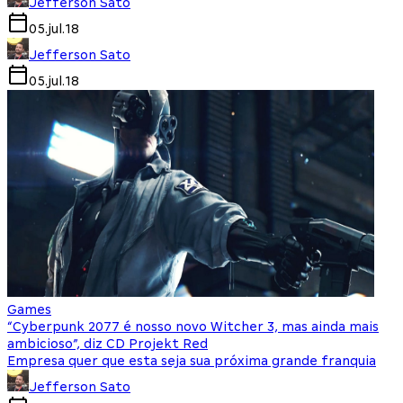
Jefferson Sato
05.jul.18
Jefferson Sato
05.jul.18
Games
“Cyberpunk 2077 é nosso novo Witcher 3, mas ainda mais
ambicioso”, diz CD Projekt Red
Empresa quer que esta seja sua próxima grande franquia
Jefferson Sato