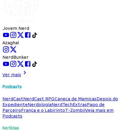
Jovem Nerd
Azaghal
NerdBunker
Ver mais
Podcasts
NerdCast
NerdCast RPG
Caneca de Mamicas
Depois do
Expediente
Nerdologia
NerdTech
Extras
Papo de
Parceiro
França e o Labirinto
T-Zombii
Veja mais em
Podcasts
Notícias