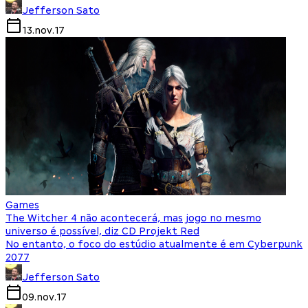
Jefferson Sato
13.nov.17
Games
The Witcher 4 não acontecerá, mas jogo no mesmo
universo é possível, diz CD Projekt Red
No entanto, o foco do estúdio atualmente é em Cyberpunk
2077
Jefferson Sato
09.nov.17