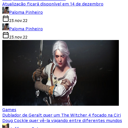
Atualização ficará disponível em 14 de dezembro
Paloma Pinheiro
23.nov.22
Paloma Pinheiro
23.nov.22
Games
Dublador de Geralt quer um The Witcher 4 focado na Ciri
Doug Cockle quer vê-la viajando entre diferentes mundos