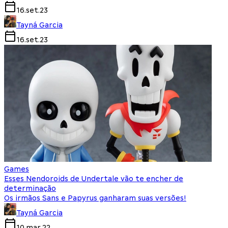
16.set.23
Tayná Garcia
16.set.23
Games
Esses Nendoroids de Undertale vão te encher de
determinação
Os irmãos Sans e Papyrus ganharam suas versões!
Tayná Garcia
10.mar.22