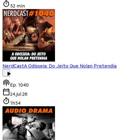
52 min
NerdCast
A Odisseia: Do Jeito Que Nolan Pretendia
Ep.
1040
24.jul.26
1h54