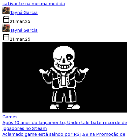
cativante na mesma medida
Tayná Garcia
21.mar.25
Tayná Garcia
21.mar.25
Games
Após 10 anos do lançamento, Undertale bate recorde de
jogadores no Steam
Aclamado game está saindo por R$1,99 na Promoção de