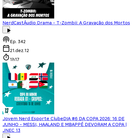
NerdCast
Áudio Drama - T-Zombii: A Gravação dos Mortos
Ep.
342
21.dez.12
1h17
Jovem Nerd Esporte Clube
DIA #6 DA COPA 2026: 16 DE
JUNHO - MESSI, HAALAND E MBAPPÉ DEVORAM A COPA |
JNEC 13