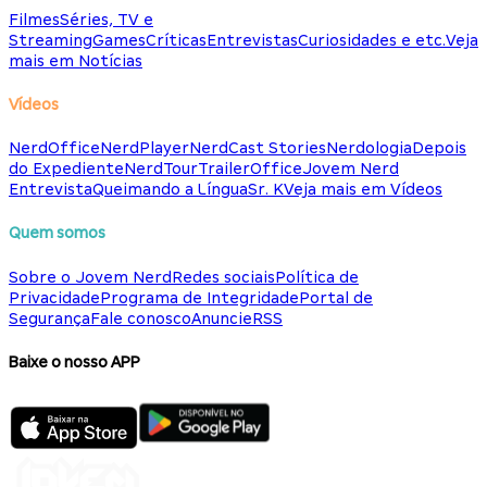
Filmes
Séries, TV e
Streaming
Games
Críticas
Entrevistas
Curiosidades e etc.
Veja
mais em Notícias
Vídeos
NerdOffice
NerdPlayer
NerdCast Stories
Nerdologia
Depois
do Expediente
NerdTour
TrailerOffice
Jovem Nerd
Entrevista
Queimando a Língua
Sr. K
Veja mais em Vídeos
Quem somos
Sobre o Jovem Nerd
Redes sociais
Política de
Privacidade
Programa de Integridade
Portal de
Segurança
Fale conosco
Anuncie
RSS
Baixe o nosso APP