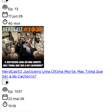
Ep.
13
17.jun.26
40 min
NerdCast
O Justiceiro Uma Última Morte: Mas Tinha Que
Ser a do Cachorro?
Ep.
1031
22.mai.26
1h16