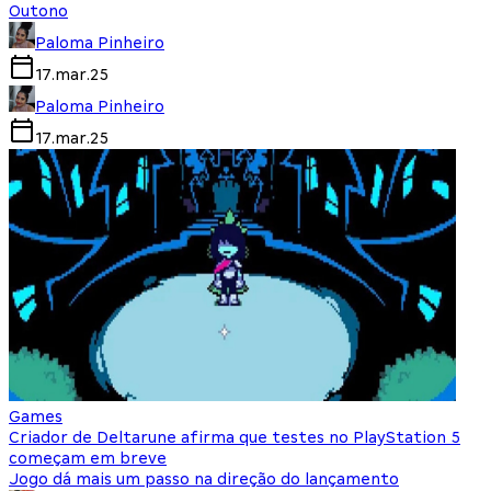
Outono
Paloma Pinheiro
17.mar.25
Paloma Pinheiro
17.mar.25
Games
Criador de Deltarune afirma que testes no PlayStation 5
começam em breve
Jogo dá mais um passo na direção do lançamento