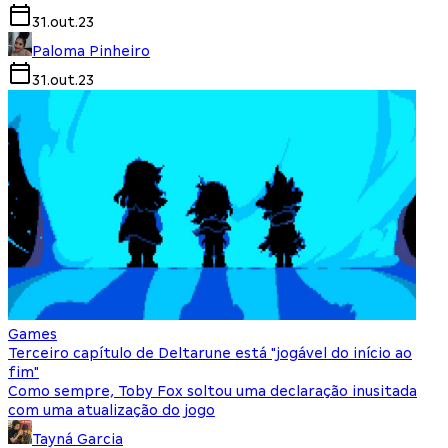
31.out.23
Paloma Pinheiro
31.out.23
Games
Terceiro capítulo de Deltarune está "jogável do início ao
fim"
Como sempre, Toby Fox soltou uma declaração inusitada
com uma atualização do jogo
Tayná Garcia