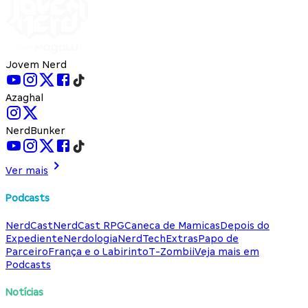
Jovem Nerd
Azaghal
NerdBunker
Ver mais
Podcasts
NerdCast
NerdCast RPG
Caneca de Mamicas
Depois do
Expediente
Nerdologia
NerdTech
Extras
Papo de
Parceiro
França e o Labirinto
T-Zombii
Veja mais em
Podcasts
Notícias