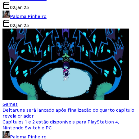
02.jan.25
Paloma Pinheiro
02.jan.25
Games
Deltarune será lançado após finalização do quarto capítulo,
revela criador
Capítulos 1 e 2 estão disponíveis para PlayStation 4,
Nintendo Switch e PC
Paloma Pinheiro