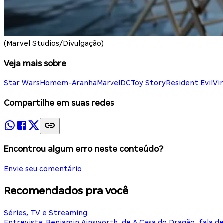
(Marvel Studios/Divulgação)
Veja mais sobre
Star Wars
Homem-Aranha
Marvel
DC
Toy Story
Resident Evil
Vi
Compartilhe em suas redes
Encontrou algum erro neste conteúdo?
Envie seu comentário
Recomendados pra você
Séries, TV e Streaming
Entrevista: Benjamin Ainsworth, de A Casa do Dragão, fala d