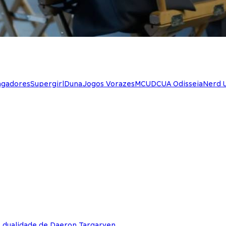
ngadores
Supergirl
Duna
Jogos Vorazes
MCU
DCU
A Odisseia
Nerd 
e dualidade de Daeron Targaryen