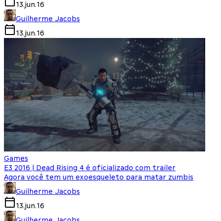
13.jun.16
Guilherme Jacobs
13.jun.16
Games
E3 2016 | Dead Rising 4 é oficializado com trailer
Agora você tem um exoesqueleto para matar zumbis
Guilherme Jacobs
13.jun.16
Guilherme Jacobs