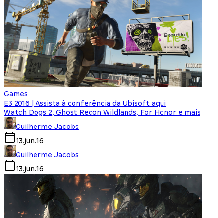
Games
E3 2016 | Assista à conferência da Ubisoft aqui
Watch Dogs 2, Ghost Recon Wildlands, For Honor e mais
Guilherme Jacobs
13.jun.16
Guilherme Jacobs
13.jun.16