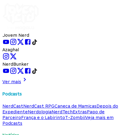
Jovem Nerd
Azaghal
NerdBunker
Ver mais
Podcasts
NerdCast
NerdCast RPG
Caneca de Mamicas
Depois do
Expediente
Nerdologia
NerdTech
Extras
Papo de
Parceiro
França e o Labirinto
T-Zombii
Veja mais em
Podcasts