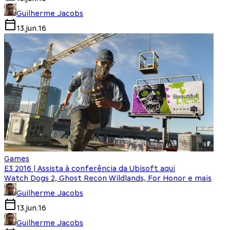
Guilherme Jacobs
13.jun.16
Games
E3 2016 | Assista à conferência da Ubisoft aqui
Watch Dogs 2, Ghost Recon Wildlands, For Honor e mais
Guilherme Jacobs
13.jun.16
Guilherme Jacobs