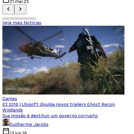
21.mai.25
Veja mais Notícias
Games
E3 2016 | Ubisoft divulga novos trailers Ghost Recon
Wildlands
Sua missão é destituir um governo corrupto
Guilherme Jacobs
13.jun.16