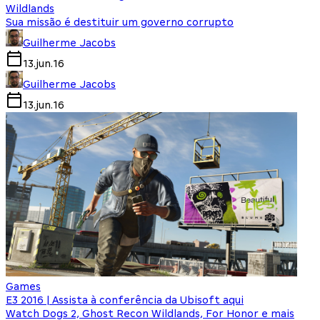
Wildlands
Sua missão é destituir um governo corrupto
Guilherme Jacobs
13.jun.16
Guilherme Jacobs
13.jun.16
Games
E3 2016 | Assista à conferência da Ubisoft aqui
Watch Dogs 2, Ghost Recon Wildlands, For Honor e mais