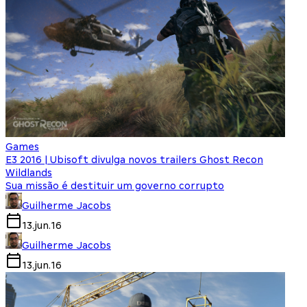
Games
E3 2016 | Ubisoft divulga novos trailers Ghost Recon
Wildlands
Sua missão é destituir um governo corrupto
Guilherme Jacobs
13.jun.16
Guilherme Jacobs
13.jun.16