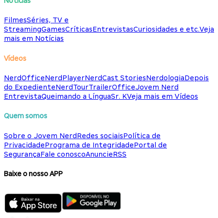
Notícias
Filmes
Séries, TV e
Streaming
Games
Críticas
Entrevistas
Curiosidades e etc.
Veja
mais em Notícias
Vídeos
NerdOffice
NerdPlayer
NerdCast Stories
Nerdologia
Depois
do Expediente
NerdTour
TrailerOffice
Jovem Nerd
Entrevista
Queimando a Língua
Sr. K
Veja mais em Vídeos
Quem somos
Sobre o Jovem Nerd
Redes sociais
Política de
Privacidade
Programa de Integridade
Portal de
Segurança
Fale conosco
Anuncie
RSS
Baixe o nosso APP