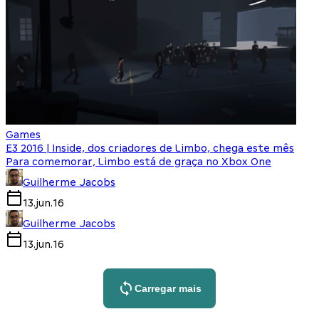
Games
E3 2016 | Inside, dos criadores de Limbo, chega este mês
Para comemorar, Limbo está de graça no Xbox One
Guilherme Jacobs
13.jun.16
Guilherme Jacobs
13.jun.16
Carregar mais