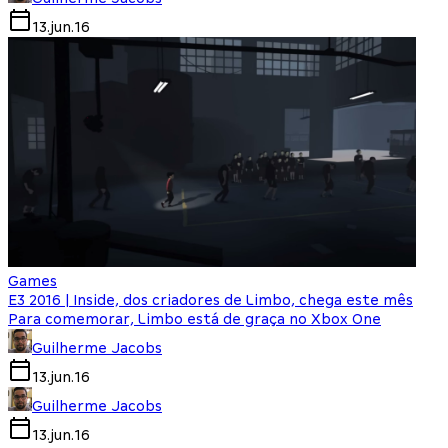
13.jun.16
Games
E3 2016 | Inside, dos criadores de Limbo, chega este mês
Para comemorar, Limbo está de graça no Xbox One
Guilherme Jacobs
13.jun.16
Guilherme Jacobs
13.jun.16