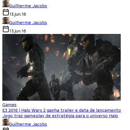
Guilherme Jacobs
13.jun.16
Guilherme Jacobs
13.jun.16
Games
E3 2016 | Halo Wars 2 ganha trailer e data de lançamento
Jogo traz gameplay de estratégia para o universo Halo
Guilherme Jacobs