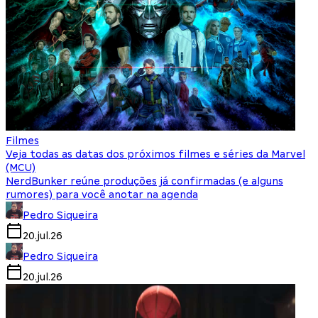
Filmes
Veja todas as datas dos próximos filmes e séries da Marvel
(MCU)
NerdBunker reúne produções já confirmadas (e alguns
rumores) para você anotar na agenda
Pedro Siqueira
20.jul.26
Pedro Siqueira
20.jul.26