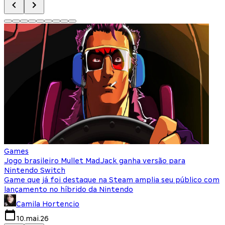
Games
Jogo brasileiro Mullet MadJack ganha versão para
N
Nintendo Switch
c
Game que já foi destaque na Steam amplia seu público com
N
lançamento no híbrido da Nintendo
b
Camila Hortencio
10.mai.26