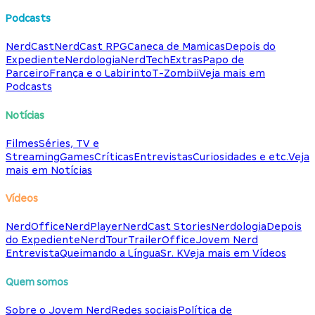
Podcasts
NerdCast
NerdCast RPG
Caneca de Mamicas
Depois do
Expediente
Nerdologia
NerdTech
Extras
Papo de
Parceiro
França e o Labirinto
T-Zombii
Veja mais em
Podcasts
Notícias
Filmes
Séries, TV e
Streaming
Games
Críticas
Entrevistas
Curiosidades e etc.
Veja
mais em Notícias
Vídeos
NerdOffice
NerdPlayer
NerdCast Stories
Nerdologia
Depois
do Expediente
NerdTour
TrailerOffice
Jovem Nerd
Entrevista
Queimando a Língua
Sr. K
Veja mais em Vídeos
Quem somos
Sobre o Jovem Nerd
Redes sociais
Política de