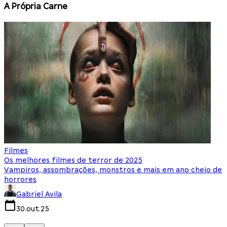
A Própria Carne
Filmes
F
Os melhores filmes de terror de 2025
O
Vampiros, assombrações, monstros e mais em ano cheio de
N
horrores
Gabriel Avila
30.out.25