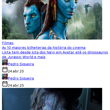
Filmes
As 10 maiores bilheterias da história do cinema
Lista tem desde luta dos Na'vi em Avatar até os dinossauros
de Jurassic World e mais
Pedro Siqueira
24.abr.25
Pedro Siqueira
24.abr.25