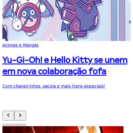
Animes e Mangás
C
Yu-Gi-Oh! e Hello Kitty se unem
em nova colaboração fofa
Com chaveirinhos, sacola e mais itens especiais!
C
p