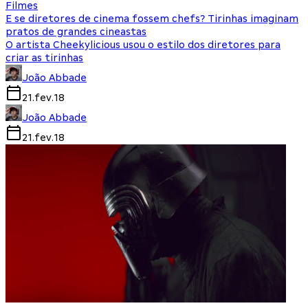
Filmes
E se diretores de cinema fossem chefs? Tirinhas imaginam
pratos de grandes cineastas
O artista Cheekylicious usou o estilo dos diretores para
criar as tirinhas
João Abbade
21.fev.18
João Abbade
21.fev.18