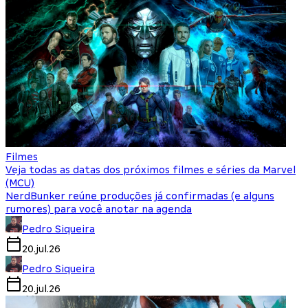
Filmes
Veja todas as datas dos próximos filmes e séries da Marvel
(MCU)
NerdBunker reúne produções já confirmadas (e alguns
rumores) para você anotar na agenda
Pedro Siqueira
20.jul.26
Pedro Siqueira
20.jul.26