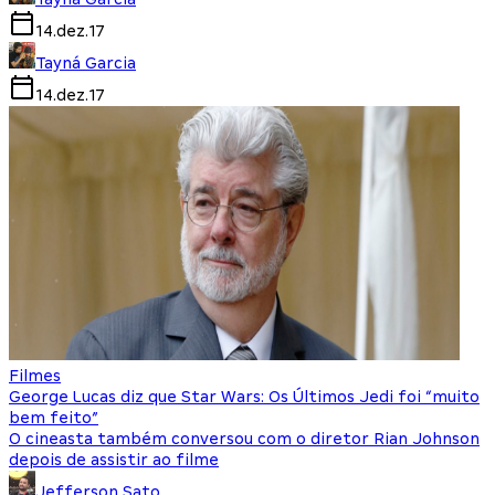
14.dez.17
Tayná Garcia
14.dez.17
Filmes
George Lucas diz que Star Wars: Os Últimos Jedi foi “muito
bem feito”
O cineasta também conversou com o diretor Rian Johnson
depois de assistir ao filme
Jefferson Sato