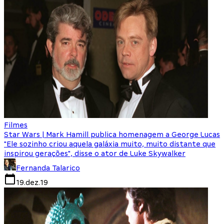
Filmes
Star Wars | Mark Hamill publica homenagem a George Lucas
"Ele sozinho criou aquela galáxia muito, muito distante que
inspirou gerações", disse o ator de Luke Skywalker
Fernanda Talarico
19.dez.19