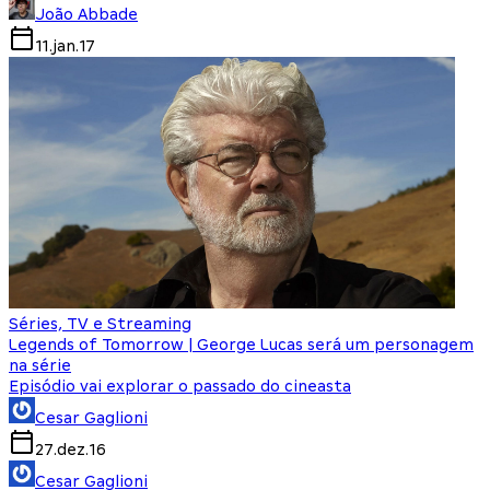
João Abbade
11.jan.17
Séries, TV e Streaming
Legends of Tomorrow | George Lucas será um personagem
na série
Episódio vai explorar o passado do cineasta
Cesar Gaglioni
27.dez.16
Cesar Gaglioni