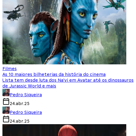
Filmes
As 10 maiores bilheterias da história do cinema
Lista tem desde luta dos Na'vi em Avatar até os dinossauros
de Jurassic World e mais
Pedro Siqueira
24.abr.25
Pedro Siqueira
24.abr.25