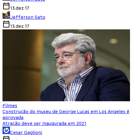
13.dez.17
Jefferson Sato
13.dez.17
Filmes
Construção do museu de George Lucas em Los Angeles é
aprovada
Atração deve ser inaugurada em 2021
Cesar Gaglioni