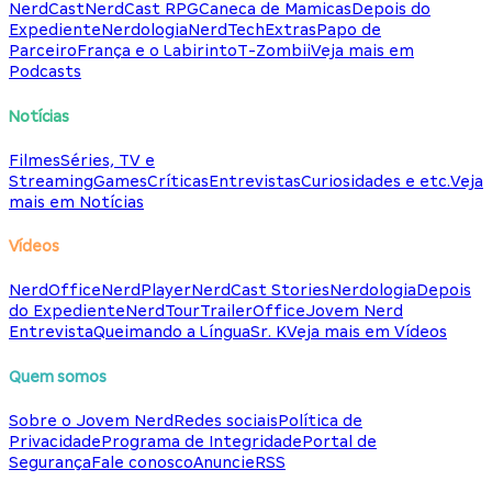
NerdCast
NerdCast RPG
Caneca de Mamicas
Depois do
Expediente
Nerdologia
NerdTech
Extras
Papo de
Parceiro
França e o Labirinto
T-Zombii
Veja mais em
Podcasts
Notícias
Filmes
Séries, TV e
Streaming
Games
Críticas
Entrevistas
Curiosidades e etc.
Veja
mais em Notícias
Vídeos
NerdOffice
NerdPlayer
NerdCast Stories
Nerdologia
Depois
do Expediente
NerdTour
TrailerOffice
Jovem Nerd
Entrevista
Queimando a Língua
Sr. K
Veja mais em Vídeos
Quem somos
Sobre o Jovem Nerd
Redes sociais
Política de
Privacidade
Programa de Integridade
Portal de
Segurança
Fale conosco
Anuncie
RSS