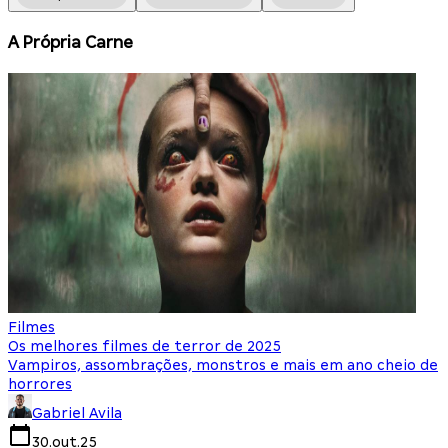
A Própria Carne
Filmes
F
Os melhores filmes de terror de 2025
O
Vampiros, assombrações, monstros e mais em ano cheio de
N
horrores
Gabriel Avila
30.out.25