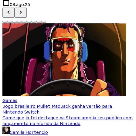
08.ago.25
Games
Jogo brasileiro Mullet MadJack ganha versão para
N
Nintendo Switch
c
Game que já foi destaque na Steam amplia seu público com
N
lançamento no híbrido da Nintendo
b
Camila Hortencio