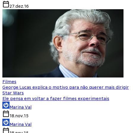
27.dez.16
Filmes
George Lucas explica o motivo para não querer mais dirigir
Star Wars
Ele pensa em voltar a fazer filmes experimentais
Marina Val
18.nov.15
Marina Val
18.nov.15