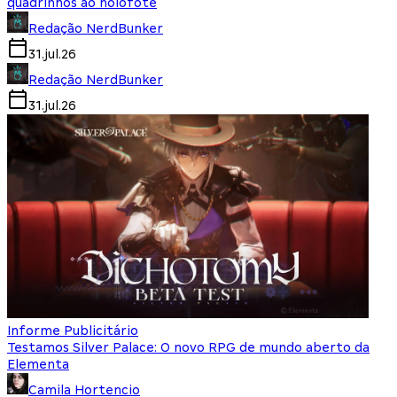
quadrinhos ao holofote
Redação NerdBunker
31.jul.26
Redação NerdBunker
31.jul.26
Informe Publicitário
Testamos Silver Palace: O novo RPG de mundo aberto da
Elementa
Camila Hortencio