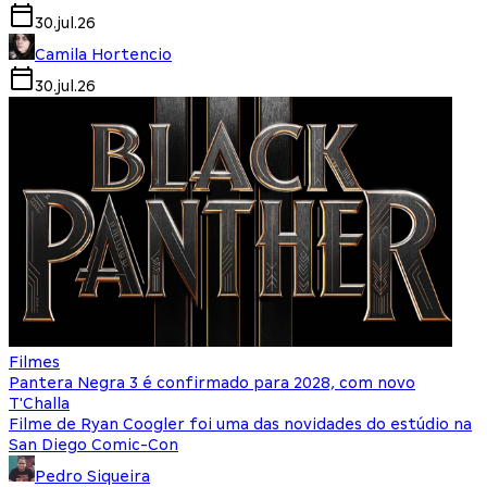
30.jul.26
Camila Hortencio
30.jul.26
Filmes
Pantera Negra 3 é confirmado para 2028, com novo
T'Challa
Filme de Ryan Coogler foi uma das novidades do estúdio na
San Diego Comic-Con
Pedro Siqueira