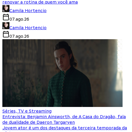
renovar a rotina de quem você ama
Camila Hortencio
07.ago.26
Camila Hortencio
07.ago.26
Séries, TV e Streaming
Entrevista: Benjamin Ainsworth, de A Casa do Dragão, fala
de dualidade de Daeron Targaryen
Jovem ator é um dos destaques da terceira temporada da