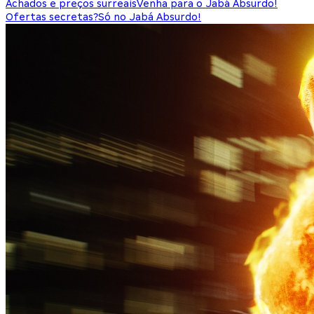
Achados e preços surreais
Venha para o Jabá Absurdo!
Ofertas secretas?
Só no Jabá Absurdo!