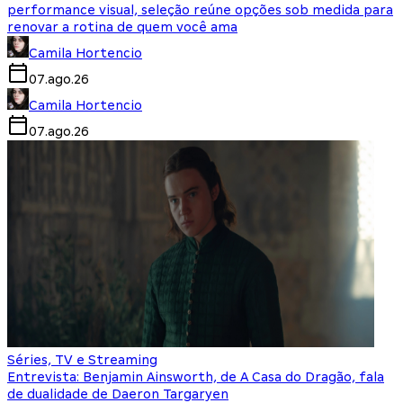
performance visual, seleção reúne opções sob medida para
renovar a rotina de quem você ama
Camila Hortencio
07.ago.26
Camila Hortencio
07.ago.26
Séries, TV e Streaming
Entrevista: Benjamin Ainsworth, de A Casa do Dragão, fala
de dualidade de Daeron Targaryen