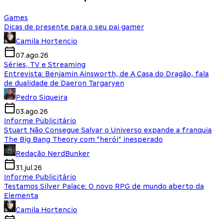
Games
Dicas de presente para o seu pai gamer
Camila Hortencio
07.ago.26
Séries, TV e Streaming
Entrevista: Benjamin Ainsworth, de A Casa do Dragão, fala
de dualidade de Daeron Targaryen
Pedro Siqueira
03.ago.26
Informe Publicitário
Stuart Não Consegue Salvar o Universo expande a franquia
The Big Bang Theory com “herói” inesperado
Redação NerdBunker
31.jul.26
Informe Publicitário
Testamos Silver Palace: O novo RPG de mundo aberto da
Elementa
Camila Hortencio