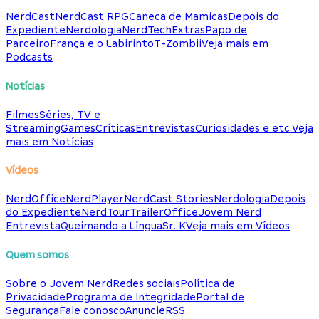
NerdCast
NerdCast RPG
Caneca de Mamicas
Depois do
Expediente
Nerdologia
NerdTech
Extras
Papo de
Parceiro
França e o Labirinto
T-Zombii
Veja mais em
Podcasts
Notícias
Filmes
Séries, TV e
Streaming
Games
Críticas
Entrevistas
Curiosidades e etc.
Veja
mais em Notícias
Vídeos
NerdOffice
NerdPlayer
NerdCast Stories
Nerdologia
Depois
do Expediente
NerdTour
TrailerOffice
Jovem Nerd
Entrevista
Queimando a Língua
Sr. K
Veja mais em Vídeos
Quem somos
Sobre o Jovem Nerd
Redes sociais
Política de
Privacidade
Programa de Integridade
Portal de
Segurança
Fale conosco
Anuncie
RSS