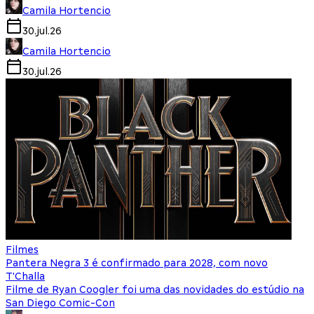
Camila Hortencio
30.jul.26
Camila Hortencio
30.jul.26
Filmes
Pantera Negra 3 é confirmado para 2028, com novo
T'Challa
Filme de Ryan Coogler foi uma das novidades do estúdio na
San Diego Comic-Con