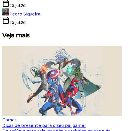
25.jul.26
Pedro Siqueira
25.jul.26
Veja mais
Games
S
Dicas de presente para o seu pai gamer
E
Do refúgio para relaxar após o trabalho ao topo da
d