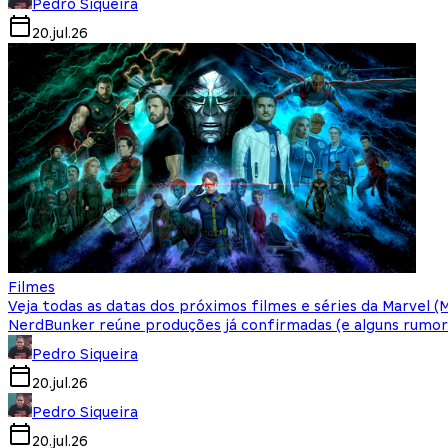
Pedro Siqueira
20.jul.26
Filmes
Veja todas as datas dos próximos filmes e séries da Marvel (
NerdBunker reúne produções já confirmadas (e alguns rumor
Pedro Siqueira
20.jul.26
Pedro Siqueira
20.jul.26