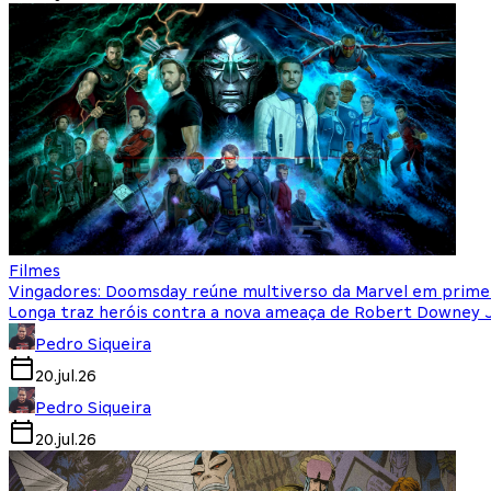
Filmes
Vingadores: Doomsday reúne multiverso da Marvel em primeiro
Longa traz heróis contra a nova ameaça de Robert Downey J
Pedro Siqueira
20.jul.26
Pedro Siqueira
20.jul.26