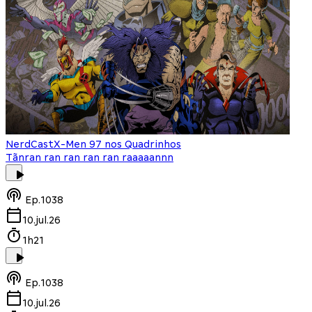
NerdCast
X-Men 97 nos Quadrinhos
Tãnran ran ran ran ran raaaaannn
Ep.
1038
10.jul.26
1h21
Ep.
1038
10.jul.26