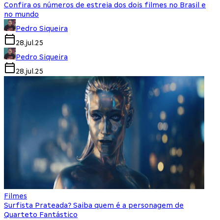
Confira os números de estreia dos dois filmes no Brasil e
no mundo
Pedro Siqueira
28.jul.25
Pedro Siqueira
28.jul.25
Filmes
Surfista Prateada? Saiba quem é a personagem de
Quarteto Fantástico