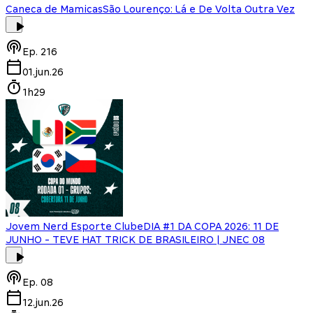
Caneca de Mamicas
São Lourenço: Lá e De Volta Outra Vez
Ep.
216
01.jun.26
1h29
Jovem Nerd Esporte Clube
DIA #1 DA COPA 2026: 11 DE
JUNHO - TEVE HAT TRICK DE BRASILEIRO | JNEC 08
Ep.
08
12.jun.26