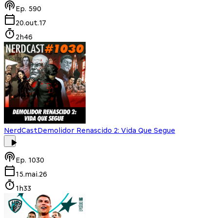
Ep.
590
20.out.17
2h46
NerdCast
Demolidor Renascido 2: Vida Que Segue
Ep.
1030
15.mai.26
1h33