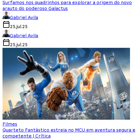
Surfamos nos quadrinhos para explorar a origem do novo
arauto do poderoso Galactus
Gabriel Avila
25.jul.25
Gabriel Avila
25.jul.25
Filmes
Quarteto Fantástico estreia no MCU em aventura segura e
competente | Crítica