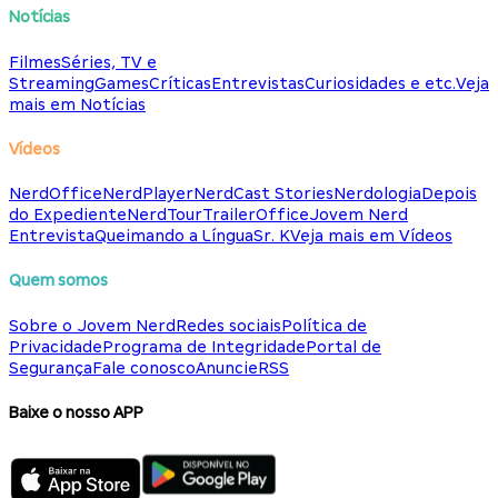
Notícias
Filmes
Séries, TV e
Streaming
Games
Críticas
Entrevistas
Curiosidades e etc.
Veja
mais em Notícias
Vídeos
NerdOffice
NerdPlayer
NerdCast Stories
Nerdologia
Depois
do Expediente
NerdTour
TrailerOffice
Jovem Nerd
Entrevista
Queimando a Língua
Sr. K
Veja mais em Vídeos
Quem somos
Sobre o Jovem Nerd
Redes sociais
Política de
Privacidade
Programa de Integridade
Portal de
Segurança
Fale conosco
Anuncie
RSS
Baixe o nosso APP