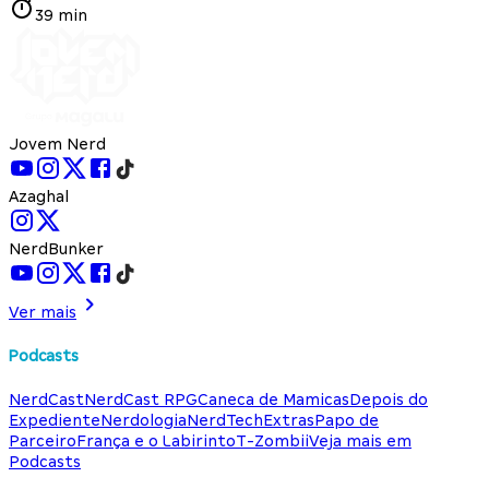
39 min
Jovem Nerd
Azaghal
NerdBunker
Ver mais
Podcasts
NerdCast
NerdCast RPG
Caneca de Mamicas
Depois do
Expediente
Nerdologia
NerdTech
Extras
Papo de
Parceiro
França e o Labirinto
T-Zombii
Veja mais em
Podcasts