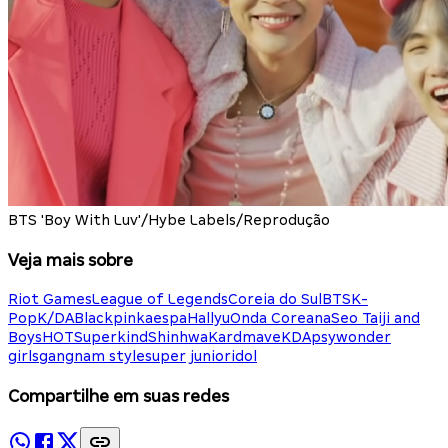
BTS 'Boy With Luv'/Hybe Labels/Reprodução
Veja mais sobre
Riot Games
League of Legends
Coreia do Sul
BTS
K-
Pop
K/DA
Blackpink
aespa
Hallyu
Onda Coreana
Seo Taiji and
Boys
HOT
Superkind
Shinhwa
Kard
mave
KDA
psy
wonder
girls
gangnam style
super junior
idol
Compartilhe em suas redes