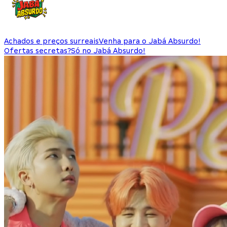
Achados e preços surreais
Venha para o Jabá Absurdo!
Ofertas secretas?
Só no Jabá Absurdo!