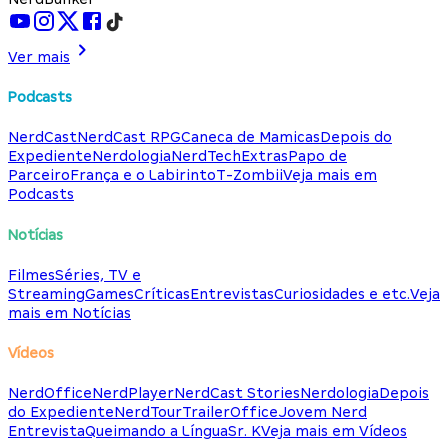
Ver mais
Podcasts
NerdCast
NerdCast RPG
Caneca de Mamicas
Depois do
Expediente
Nerdologia
NerdTech
Extras
Papo de
Parceiro
França e o Labirinto
T-Zombii
Veja mais em
Podcasts
Notícias
Filmes
Séries, TV e
Streaming
Games
Críticas
Entrevistas
Curiosidades e etc.
Veja
mais em Notícias
Vídeos
NerdOffice
NerdPlayer
NerdCast Stories
Nerdologia
Depois
do Expediente
NerdTour
TrailerOffice
Jovem Nerd
Entrevista
Queimando a Língua
Sr. K
Veja mais em Vídeos