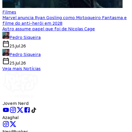
Filmes
Marvel anuncia Ryan Gosling como Motoqueiro Fantasma e
filme do anti-herói em 2028
Astro assume papel que foi de Nicolas Cage
Pedro Siqueira
25.jul.26
Pedro Siqueira
25.jul.26
Veja mais Notícias
Jovem Nerd
Azaghal
NerdBunker