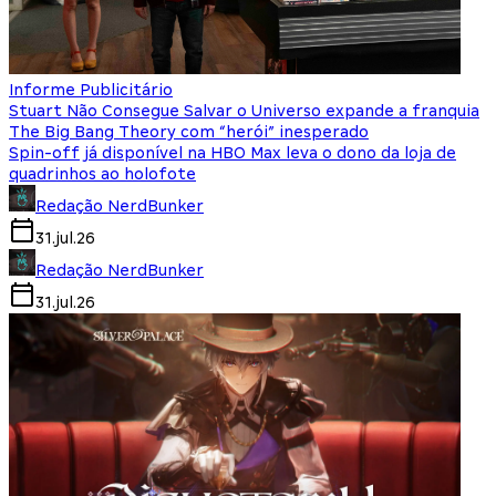
Informe Publicitário
Stuart Não Consegue Salvar o Universo expande a franquia
The Big Bang Theory com “herói” inesperado
Spin-off já disponível na HBO Max leva o dono da loja de
quadrinhos ao holofote
Redação NerdBunker
31.jul.26
Redação NerdBunker
31.jul.26