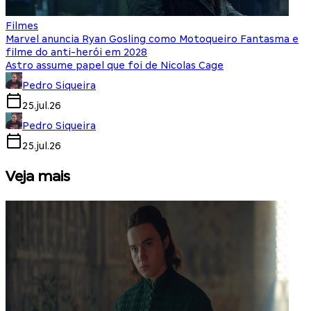
Filmes
Marvel anuncia Ryan Gosling como Motoqueiro Fantasma e
filme do anti-herói em 2028
Astro assume papel que foi de Nicolas Cage
Pedro Siqueira
25.jul.26
Pedro Siqueira
25.jul.26
Veja mais