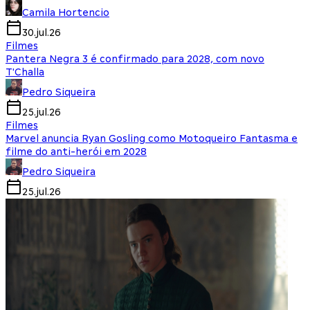
Camila Hortencio
30.jul.26
Filmes
Pantera Negra 3 é confirmado para 2028, com novo
T'Challa
Pedro Siqueira
25.jul.26
Filmes
Marvel anuncia Ryan Gosling como Motoqueiro Fantasma e
filme do anti-herói em 2028
Pedro Siqueira
25.jul.26