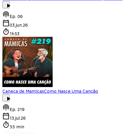
Ep.
06
03.jun.26
1h53
Caneca de Mamicas
Como Nasce Uma Canção
Ep.
219
13.jul.26
55 min