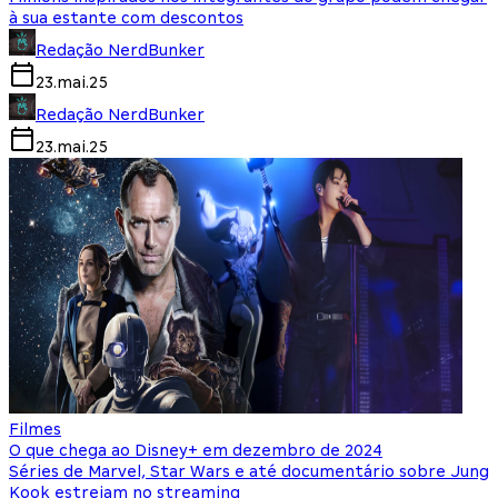
à sua estante com descontos
Redação NerdBunker
23.mai.25
Redação NerdBunker
23.mai.25
Filmes
O que chega ao Disney+ em dezembro de 2024
Séries de Marvel, Star Wars e até documentário sobre Jung
Kook estreiam no streaming