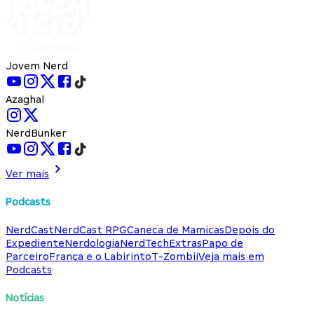
Jovem Nerd
Azaghal
NerdBunker
Ver mais
Podcasts
NerdCast
NerdCast RPG
Caneca de Mamicas
Depois do
Expediente
Nerdologia
NerdTech
Extras
Papo de
Parceiro
França e o Labirinto
T-Zombii
Veja mais em
Podcasts
Notícias