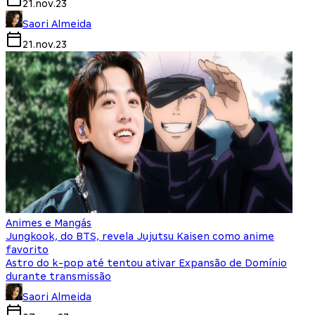
21.nov.23
Saori Almeida
21.nov.23
Animes e Mangás
Jungkook, do BTS, revela Jujutsu Kaisen como anime
favorito
Astro do k-pop até tentou ativar Expansão de Domínio
durante transmissão
Saori Almeida