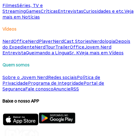
Filmes
Séries, TV e
Streaming
Games
Críticas
Entrevistas
Curiosidades e etc.
Veja
mais em Notícias
Vídeos
NerdOffice
NerdPlayer
NerdCast Stories
Nerdologia
Depois
do Expediente
NerdTour
TrailerOffice
Jovem Nerd
Entrevista
Queimando a Língua
Sr. K
Veja mais em Vídeos
Quem somos
Sobre o Jovem Nerd
Redes sociais
Política de
Privacidade
Programa de Integridade
Portal de
Segurança
Fale conosco
Anuncie
RSS
Baixe o nosso APP