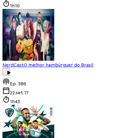
1h10
NerdCast
O melhor hambúrguer do Brasil
Ep.
586
22.set.17
1h43