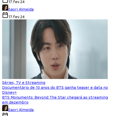
17.fev.24
Saori Almeida
17.fev.24
Séries, TV e Streaming
Documentário de 10 anos do BTS ganha teaser e data no
Disney+
BTS Monuments: Beyond The Star chegará ao streaming
em dezembro
Saori Almeida